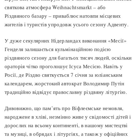
святкова атмосфера Weihnachtsmarkt – або
Різдвяного базару – приваблює натовпи місцевих
жителів і туристів упродовж усього сезону Адвенту.
У дуже секулярних Нідерландах виконання «Месії»
Генделя залишається кульмінаційною подією
різдвяного сезону для багатьох тисяч людей, оскільки
ораторія чітко проголошує Ісуса Месією. Навіть у
Росії, де Різдво святкується 7 січня за юліанським
календарем, жорстокий автократ Володимир Путін
традиційно відвідує православну різдвяну літургію.
Дивовижно, що пам’ять про Віфлеємське немовля,
народжене в хліві, незмінно живе у свідомості дітей і
дорослих на всьому континенті, в нашому мистецтві
та музиці, в обрядах і літургіях, а також у офіційних