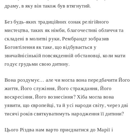
драму, в яку він також був втягнутий.
Без будь-яких традиційних ознак релігійного
мистецтва, таких як німби, благочестиві обличчя та
складені в молитві руки, Рембрандт зобразив
Боговтілення як таке, що відбувається у
звичайнісінькій повсякденній обстановці, коли мати
годує грудьми свою дитину.
Вона роздумує… але чи могла вона передбачити Його
життя, Його служіння, Його страждання, Його
воскресіння, Його вознесіння? Хіба могла вона
уявити, що європейці, та й усі народи світу, через дві
тисячі років святкуватимуть народження її дитини?
Цього Різдва нам варто приєднатися до Марії і