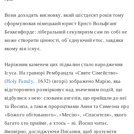
Вони доходять висновку, який шістдесят років тому
сформулював німецький юрист Ернст-Вольфганг
Беккенфорде: ліберальний секуляризм сам по собі не
може створити цінності, об’єднуючий етос, завдяки
якому він існує.
Наріжним каменем цих підвалин стало народження
Ісуса. На гравюрі Рембрандта «Святе Сімейство»
(
Holy Family
, 1632) (вгорі) зображено Марію, яка
відсторонено розмірковує над значенням подій, що
відбулися з нею: словами ангелів, що прийшли до неї
та Йосипа, а також пророцтвами Анни та Симеона про
«Божого обітованого», «Месію», «Спасителя», якого
багато хто прийме, а хтось – ні. Йосип читає,
ймовірно, досліджуючи Писання, щоб зрозуміти