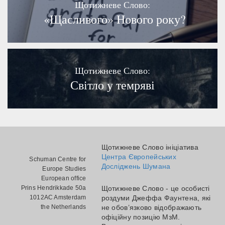
Щотижневе Слово:
«Щасливого» Нового року?
Щотижневе Слово:
Світло у темряві
Щотижневе Слово ініціатива
Центра Європейських
Schuman Centre for
Досліджень Шумана
Europe Studies
European office
Prins Hendrikkade 50a
Щотижневе Слово - це особисті
1012AC Amsterdam
роздуми Джеффа Фаунтена, які
the Netherlands
не обов’язково відображають
офіційну позицію МзМ.