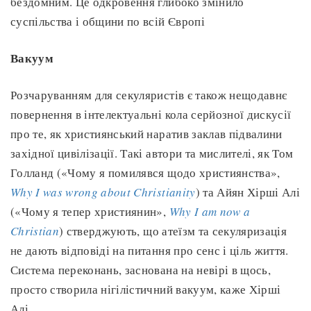
бездомним. Це одкровення глибоко змінило
суспільства і общини по всій Європі
Вакуум
Розчаруванням для секуляристів є також нещодавнє
повернення в інтелектуальні кола серйозної дискусії
про те, як християнський наратив заклав підвалини
західної цивілізації. Такі автори та мислителі, як Том
Голланд («Чому я помилявся щодо християнства»,
Why I was wrong about Christianity
) та Айян Хірші Алі
(«Чому я тепер християнин»,
Why I am now a
Christian
) стверджують, що атеїзм та секуляризація
не дають відповіді на питання про сенс і ціль життя.
Система переконань, заснована на невірі в щось,
просто створила нігілістичний вакуум, каже Хірші
Алі.