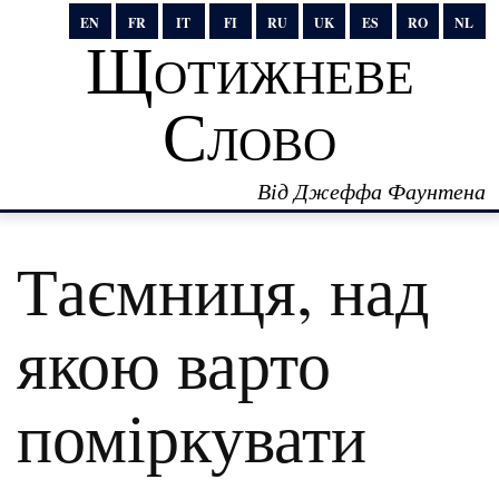
EN
FR
IT
FI
RU
UK
ES
RO
NL
Щотижневе
Слово
Від Джеффа Фаунтена
Таємниця, над
якою варто
поміркувати