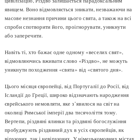
цивілізацію, Різдво залишається парадоксальним
явищем. Воно відмовляється зникати, незважаючи на
масове незнання причини цього свята, а також на всі
спроби спотворити його, проігнорувати, уникнути
або заперечити.
Навіть ті, хто бажає одне одному «веселих свят»,
відмовляючись вживати слово «Різдво», не можуть
уникнути походження «свята» від «святого дня».
Цього місяця європейці, від Португалії до Росії, від
Ісландії до Греції, широко відзначають народження
єврейського немовляти, яке з’явилося на світ на
околиці Римської імперії два тисячоліття тому.
Вертепи, різдвяні ялинки та різдвяні богослужіння
пробуджують різдвяний дух в усіх європейців, як
віруючих, так і невіруючих. У німецькомовних містах