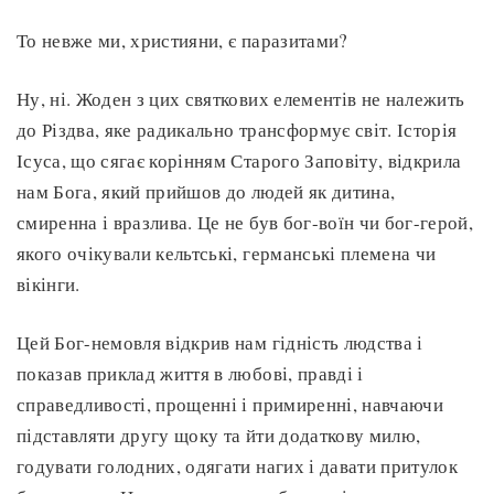
То невже ми, християни, є паразитами?
Ну, ні. Жоден з цих святкових елементів не належить
до Різдва, яке радикально трансформує світ. Історія
Ісуса, що сягає корінням Старого Заповіту, відкрила
нам Бога, який прийшов до людей як дитина,
смиренна і вразлива. Це не був бог-воїн чи бог-герой,
якого очікували кельтські, германські племена чи
вікінги.
Цей Бог-немовля відкрив нам гідність людства і
показав приклад життя в любові, правді і
справедливості, прощенні і примиренні, навчаючи
підставляти другу щоку та йти додаткову милю,
годувати голодних, одягати нагих і давати притулок