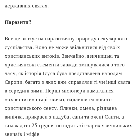
державних святах.
Паразити?
Все це вказує на паразитичну природу секулярного
суспільства. Воно не може звільнитися від своїх
християнських витоків. Звичайно, язичницькі та
християнські елементи завжди змішувалися з того
часу, як історія Ісуса була представлена народам
Європи, багато з яких вже справляли ті чи інші свята
в середині зими. Перші місіонери намагалися
«охрестити» старі звичаї, надавши їм нового
християнського сенсу. Ялинки, омела, різдвяна
випічка, прикраси з падуба, сани та олені Санти, а
також дата 25 грудня походять зі старих язичницьких
звичаїв і міфів.