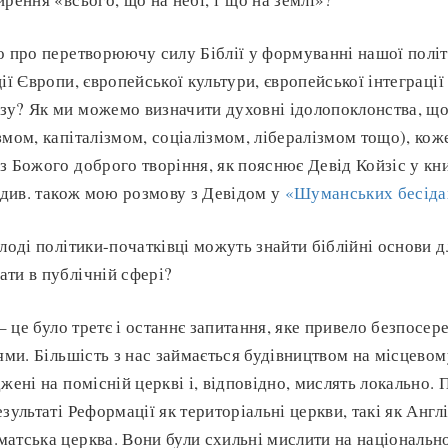
о про перетворюючу силу Біблії у формуванні нашої політ
ії Європи, європейської культури, європейської інтеграції
у? Як ми можемо визначити духовні ідолопоклонства, що 
змом, капіталізмом, соціалізмом, лібералізмом тощо), кож
з Божого доброго творіння, як пояснює Девід Койзіс у кн
 (див. також мою розмову з Девідом у
«Шуманських бесіда
олоді політики-початківці можуть знайти біблійні основи д
ти в публічній сфері?
– це було третє і останнє запитання, яке привело безпосере
ями. Більшість з нас займається будівництвом на місцевому
жені на помісній церкві і, відповідно, мислять локально. 
зультаті Реформації як територіальні церкви, такі як Англ
атська церква. Вони були схильні мислити на національно