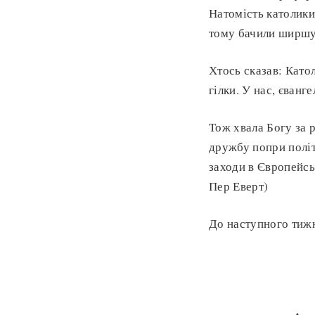
Натомість католики
тому бачили ширшу
Хтось сказав: Катол
гілки. У нас, єванге
Тож хвала Богу за 
дружбу попри політ
заходи в Європейсь
Пер Еверт)
До наступного тиж