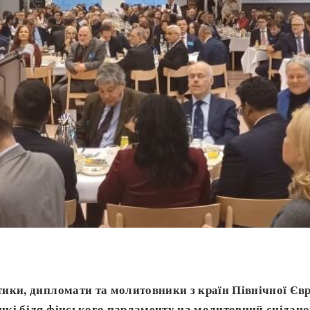
ітики, дипломати та молитовники з країн Північної Євр
інкі біля фінського парламенту на молитовний снідано