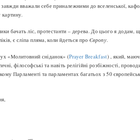
 завжди вважали себе приналежними до вселенської, кафо
 картину.
ики бачать ліс, протестанти – дерева. До цього я додам, щ
ліків, є сліпа пляма, коли йдеться про
Європу
.
рух «Молитовний сніданок» (
Prayer Breakfast
) , який, маю
ичні, філософські та навіть релігійні розбіжності, провод
кому Парламенті та парламентах багатьох з 50 європейськ
ня,