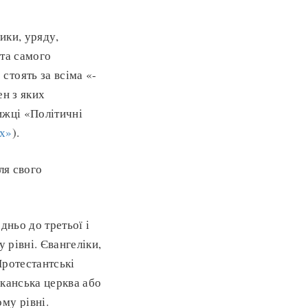
ики, уряду,
 та самого
стоять за всіма «-
ен з яких
ижці «Політичні
х»
).
ля свого
дньо до третьої і
 рівні. Євангеліки,
Протестантські
іканська церква або
му рівні.