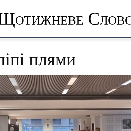
Щотижневе Слов
ліпі плями