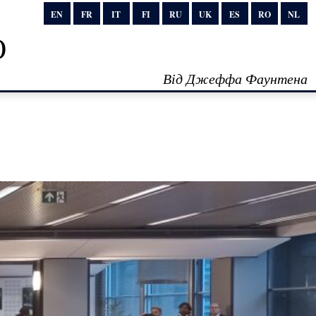
EN
FR
IT
FI
RU
UK
ES
RO
NL
о
Від Джеффа Фаунтена