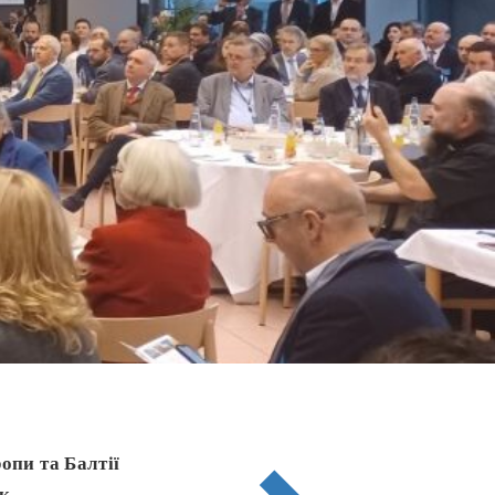
опи та Балтії
к.