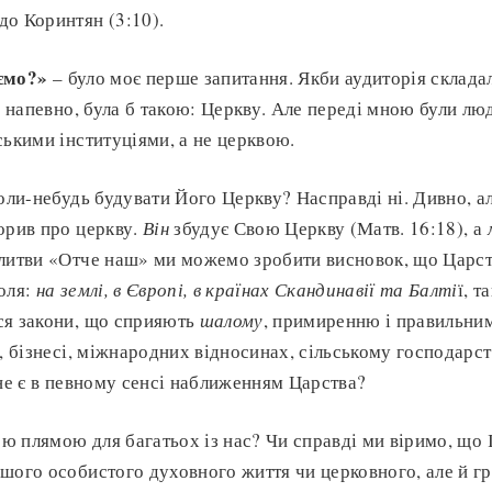
о Коринтян (3:10).
ємо?»
– було моє перше запитання. Якби аудиторія складал
, напевно, була б такою: Церкву. Але переді мною були люд
ськими інституціями, а не церквою.
коли-небудь будувати Його Церкву? Насправді ні. Дивно, а
орив про церкву.
Він
збудує Свою Церкву (Матв. 16:18), а
литви «Отче наш» ми можемо зробити висновок, що Царств
оля:
на землі, в Європі, в країнах Скандинавії та Балті
ї, т
ся закони, що сприяють
шалому
, примиренню і правильни
, бізнесі, міжнародних відносинах, сільському господарст
 не є в певному сенсі наближенням Царства?
пою плямою для багатьох із нас? Чи справді ми віримо, що 
шого особистого духовного життя чи церковного, але й г