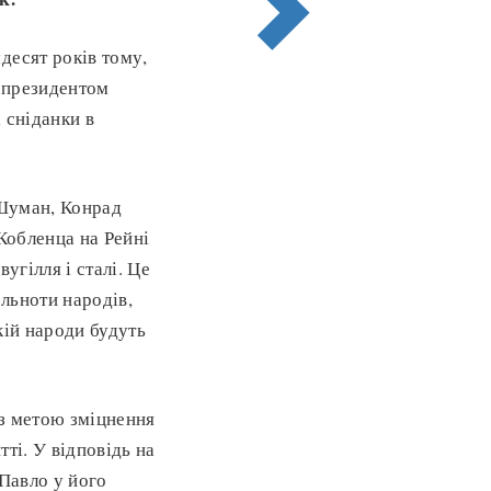
десят років тому,
 президентом
 сніданки в
 Шуман, Конрад
Кобленца на Рейні
гілля і сталі. Це
льноти народів,
кій народи будуть
 з метою зміцнення
ті. У відповідь на
 Павло у його