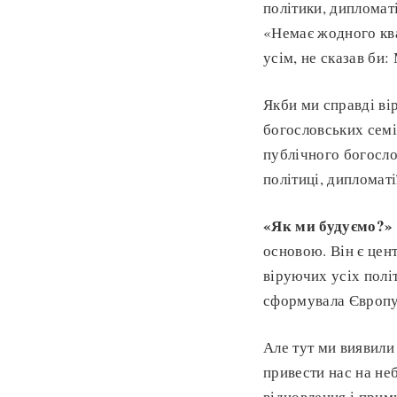
політики, дипломаті
«Немає жодного кв
усім, не сказав би:
Якби ми справді вір
богословських семі
публічного богосло
політиці, дипломаті
«Як ми будуємо?»
основою. Він є цен
віруючих усіх полі
сформувала Європу 
Але тут ми виявили
привести нас на неб
відновлення і прими