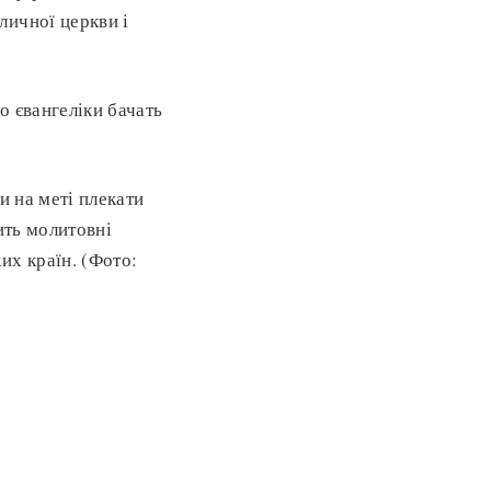
личної церкви і
о євангеліки бачать
чи на меті плекати
ить молитовні
их країн. (Фото: