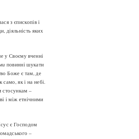
ася з єпископів і
и, діяльність яких
ле у Своєму вченні
ми
повинні шукати
о Боже є там, де
ак само, як і на небі.
м стосункам –
ві і між етнічними
Ісус є Господом
ромадського –