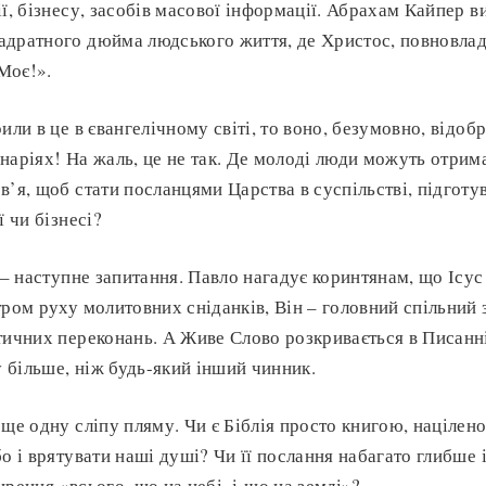
ї, бізнесу, засобів масової інформації. Абрахам Кайпер в
адратного дюйма людського життя, де Христос, повновлад
 Моє!».
или в це в євангелічному світі, то воно, безумовно, відоб
наріях! На жаль, це не так. Де молоді люди можуть отрима
в’я, щоб стати посланцями Царства в суспільстві, підготув
ї чи бізнесі?
– наступне запитання. Павло нагадує коринтянам, що Ісус
тром руху молитовних сніданків, Він – головний спільний
тичних переконань. А Живе Слово розкривається в Писанні
більше, ніж будь-який інший чинник.
 ще одну сліпу пляму. Чи є Біблія просто книгою, націлен
о і врятувати наші душі? Чи її послання набагато глибше і
рення «всього, що на небі, і що на землі»?