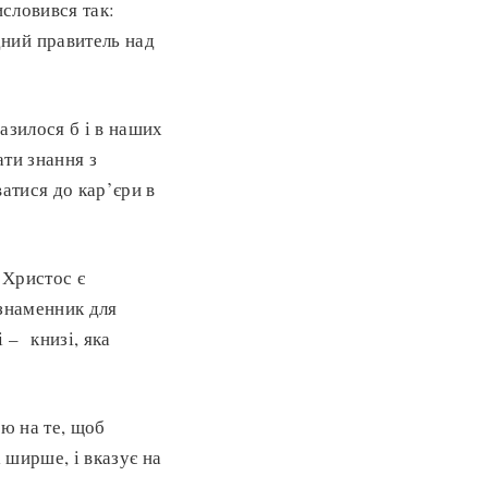
исловився так:
ний правитель над
разилося б і в наших
ти знання з
атися до кар’єри в
 Христос є
 знаменник для
 – книзі, яка
ою на те, щоб
 ширше, і вказує на