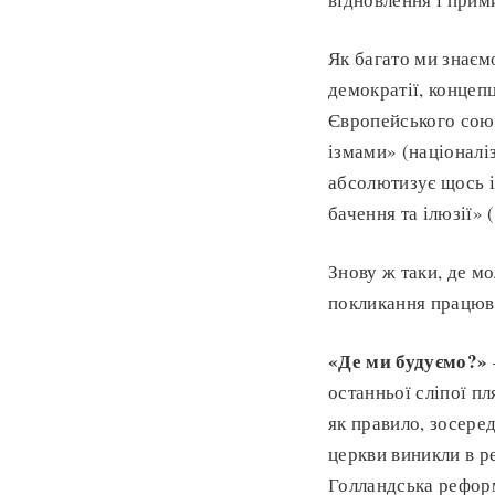
Як багато ми знаєм
демократії, концепц
Європейського союз
ізмами» (націоналі
абсолютизує щось і
бачення та ілюзії»
Знову ж таки, де м
покликання працюва
«Де ми будуємо?»
останньої сліпої пл
як правило, зосеред
церкви виникли в ре
Голландська реформ