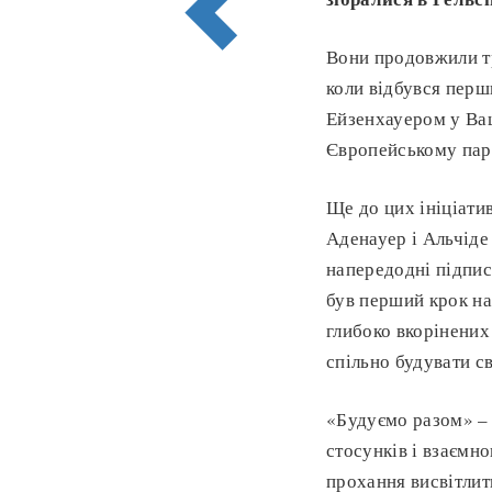
Вони продовжили тр
коли відбувся перш
Ейзенхауером у Ваш
Європейському пар
Ще до цих ініціати
Аденауер і Альчіде
напередодні підпис
був перший крок на
глибоко вкорінених
спільно будувати с
«Будуємо разом» – 
стосунків і взаємн
прохання висвітлит