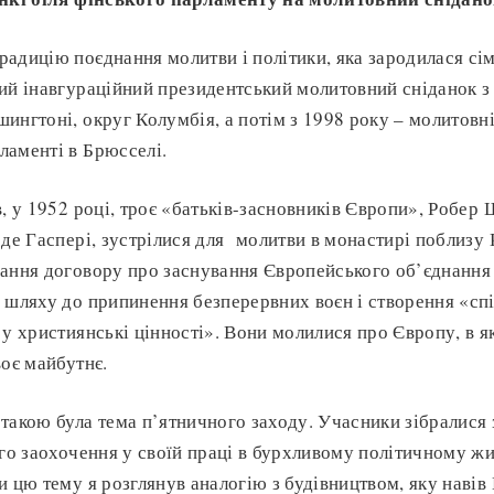
адицію поєднання молитви і політики, яка зародилася сім
ий інавгураційний президентський молитовний сніданок з
ингтоні, округ Колумбія, а потім з 1998 року – молитовні
ламенті в Брюсселі.
в, у 1952 році, троє «батьків-засновників Європи», Робер
 де Гаспері, зустрілися для молитви в монастирі поблизу 
ання договору про заснування Європейського об’єднання ву
 шляху до припинення безперервних воєн і створення «спі
 у християнські цінності». Вони молилися про Європу, в я
воє майбутнє.
такою була тема п’ятничного заходу. Учасники зібралися
ого заохочення у своїй праці в бурхливому політичному жит
и цю тему я розглянув аналогію з будівництвом, яку навів