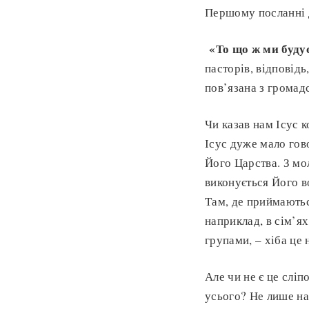
Першому посланні д
«
То що ж ми буду
пасторів, відповідь
пов’язана з громад
Чи казав нам Ісус 
Ісус дуже мало гов
Його Царства. З мо
виконується Його в
Там, де приймають
наприклад, в сім’ях
групами, – хіба це
Але чи не є це слі
усього? Не лише на