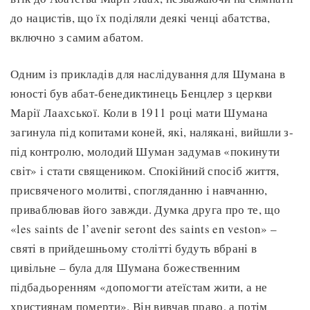
до нацистів, що їх поділяли деякі ченці абатства,
включно з самим абатом.
Одним із прикладів для наслідування для Шумана в
юності був абат-бенедиктинець Бенцлер з церкви
Марії Лаахської. Коли в 1911 році мати Шумана
загинула під копитами коней, які, налякані, вийшли з-
під контролю, молодий Шуман задумав «покинути
світ» і стати священиком. Спокійний спосіб життя,
присвяченого молитві, спогляданню і навчанню,
приваблював його завжди. Думка друга про те, що
«les saints de l’avenir seront des saints en veston» –
святі в прийдешньому столітті будуть вбрані в
цивільне – була для Шумана божественним
підбадьоренням «допомогти атеїстам жити, а не
християнам померти». Він вивчав право, а потім