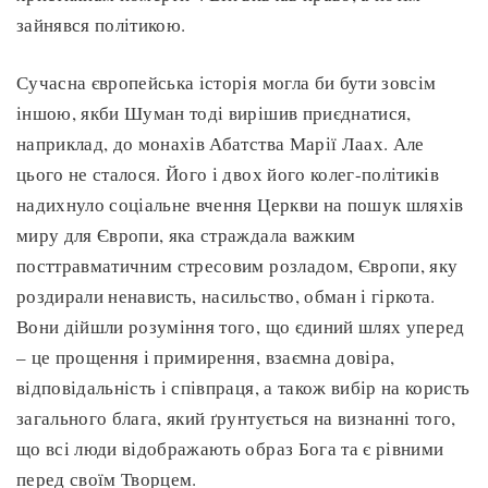
зайнявся політикою.
Сучасна європейська історія могла би бути зовсім
іншою, якби Шуман тоді вирішив приєднатися,
наприклад, до монахів Абатства Марії Лаах. Але
цього не сталося. Його і двох його колег-політиків
надихнуло соціальне вчення Церкви на пошук шляхів
миру для Європи, яка страждала важким
посттравматичним стресовим розладом, Європи, яку
роздирали ненависть, насильство, обман і гіркота.
Вони дійшли розуміння того, що єдиний шлях уперед
– це прощення і примирення, взаємна довіра,
відповідальність і співпраця, а також вибір на користь
загального блага, який ґрунтується на визнанні того,
що всі люди відображають образ Бога та є рівними
перед своїм Творцем.