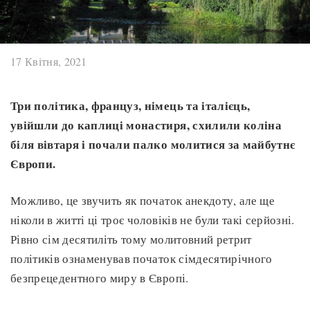
17 Квітня, 2021
Три політика, француз, німець та італієць,
увійшли до каплиці монастиря, схилили коліна
біля вівтаря і почали палко молитися за майбутнє
Європи.
Можливо, це звучить як початок анекдоту, але ще
ніколи в житті ці троє чоловіків не були такі серйозні.
Рівно сім десятиліть тому молитовний ретрит
політиків ознаменував початок сімдесятирічного
безпрецедентного миру в Європі.