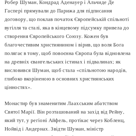
Робер Шуман, Кондрад Аденауер і Альчиде Де
Гаспері прямували до Парижа для підписання
договору, що поклав початок Європейській спільноті
вугілля та сталі, яка в кінцевому підсумку привела до
створення Європейського Союзу. Кожен був
благочестивим християнином і вірив, що воля Бога
полягає в тому, щоб повоєнна Європа була відновлена
на древніх євангельських істинах і підвалинах; як
висловився Шуман, щоб стала «спільнотою народів,
глибоко вкоріненою в основних християнських
цінностях».
Монастир був знаменитим Лаахським абатством
Святої Марії. Він розташований на захід від Рейну,
який тут, у регіоні Айфель, протікає через Кобленц,
Нойвід і Андернах. Звідти Шуман, міністр