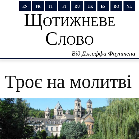
EN
FR
IT
FI
RU
UK
ES
RO
NL
Щотижневе
Слово
Від Джеффа Фаунтена
Троє на молитві