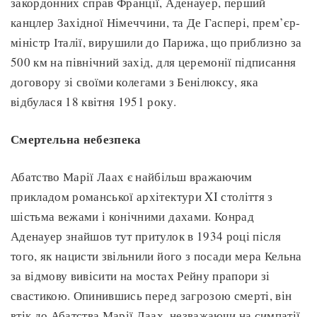
закордонних справ Франції, Аденауер, перший
канцлер Західної Німеччини, та Де Гаспері, прем’єр-
міністр Італії, вирушили до Парижа, що приблизно за
500 км на північний захід, для церемонії підписання
договору зі своїми колегами з Бенілюксу, яка
відбулася 18 квітня 1951 року.
Смертельна небезпека
Абатство Марії Лаах є найбільш вражаючим
прикладом романської архітектури XI століття з
шістьма вежами і конічними дахами. Конрад
Аденауер знайшов тут притулок в 1934 році після
того, як нацисти звільнили його з посади мера Кельна
за відмову вивісити на мостах Рейну прапори зі
свастикою. Опинившись перед загрозою смерті, він
втік до Абатства Марії Лаах, незважаючи на симпатії