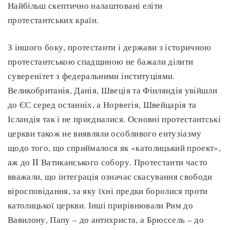
Найбільш скептично налаштовані еліти
протестантських країн.
З іншого боку, протестанти і держави з історичною
протестантською спадщиною не бажали ділити
суверенітет з федеральними інституціями.
Великобританія, Данія, Швеція та Фінляндія увійшли
до ЄС серед останніх, а Норвегія, Швейцарія та
Ісландія так і не приєдналися. Основні протестантські
церкви також не виявляли особливого ентузіазму
щодо того, що сприймалося як «католицький проект»,
аж до II Ватиканського собору. Протестанти часто
вважали, що інтеграція означає скасування свободи
віросповідання, за яку їхні предки боролися проти
католицької церкви. Інші прирівнювали Рим до
Вавилону, Папу – до антихриста, а Брюссель – до