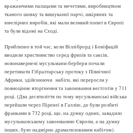
вражаючими палацами та мечетями, виробництвом
тканого шовку та вишуканої парчі, шкіряних та
ювелірних виробів, які мали великий попит в Європі
та були відомі на Сході.
Приблизно в той час, коли Вілліброрд і Боніфацій
вводили християнство серед фризів та саксів,
новонавернені мусульмани-бербери почали
перетинати Гібралтарську протоку з Північної
Африки, здійснюючи набіги, які переросли у
повноцінне вторгнення та завоювання вестготів у 711
році. (Два десятиліття по тому мусульманські війська
перейшли через Піренеї в Галлію, де були розбиті
франками в 732 році, що, на думку одних, завадило
мусульманському завоюванню Європи, а на думку
інших, було надмірно драматизованим набігом).