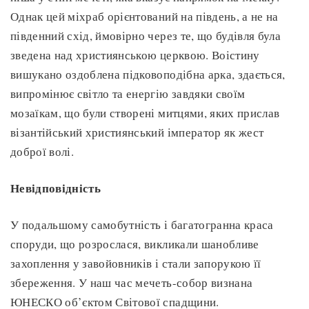
Однак цей міхраб орієнтований на південь, а не на
південний схід, ймовірно через те, що будівля була
зведена над християнською церквою. Воістину
вишукано оздоблена підковоподібна арка, здається,
випромінює світло та енергію завдяки своїм
мозаїкам, що були створені митцями, яких прислав
візантійський християнський імператор як жест
доброї волі.
Невідповідність
У подальшому самобутність і багатогранна краса
споруди, що розрослася, викликали шанобливе
захоплення у завойовників і стали запорукою її
збереження. У наш час мечеть-собор визнана
ЮНЕСКО об’єктом Світової спадщини.