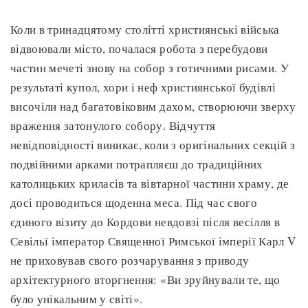
Коли в тринадцятому столітті християнські війська
відвоювали місто, почалася робота з перебудови
частин мечеті знову на собор з готичними рисами. У
результаті купол, хори і неф християнської будівлі
височіли над багатовіковим дахом, створюючи зверху
враження затонулого собору. Відчуття
невідповідності виникає, коли з оригінальних секцій з
подвійними арками потрапляєш до традиційних
католицьких криласів та вівтарної частини храму, де
досі проводиться щоденна меса. Під час свого
єдиного візиту до Кордови невдовзі після весілля в
Севільї імператор Священної Римської імперії Карл V
не приховував свого розчарування з приводу
архітектурного вторгнення: «Ви зруйнували те, що
було унікальним у світі».