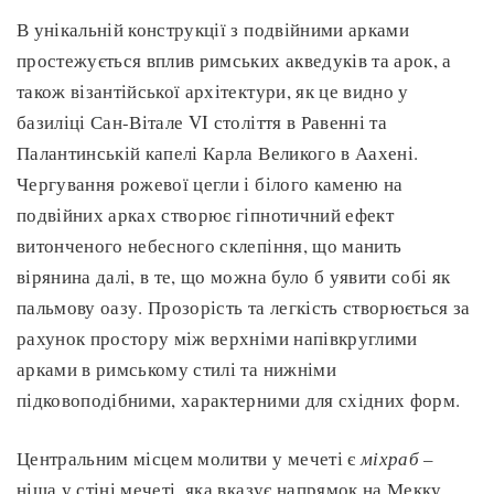
В унікальній конструкції з подвійними арками
простежується вплив римських акведуків та арок, а
також візантійської архітектури, як це видно у
базиліці Сан-Вітале VI століття в Равенні та
Палантинській капелі Карла Великого в Аахені.
Чергування рожевої цегли і білого каменю на
подвійних арках створює гіпнотичний ефект
витонченого небесного склепіння, що манить
вірянина далі, в те, що можна було б уявити собі як
пальмову оазу. Прозорість та легкість створюється за
рахунок простору між верхніми напівкруглими
арками в римському стилі та нижніми
підковоподібними, характерними для східних форм.
Центральним місцем молитви у мечеті є
міхраб
–
ніша у стіні мечеті, яка вказує напрямок на Мекку.