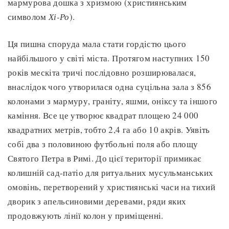
мармурова дошка з хризмою (християнським
символом
Хі-Ро
).
Ця пишна споруда мала стати гордістю цього
найбільшого у світі міста. Протягом наступних 150
років мескіта тричі послідовно розширювалася,
внаслідок чого утворилася одна суцільна зала з 856
колонами з мармуру, граніту, яшми, оніксу та іншого
каміння. Все це утворює квадрат площею 24 000
квадратних метрів, тобто 2,4 га або 10 акрів. Уявіть
собі два з половиною футбольні поля або площу
Святого Петра в Римі. До цієї території примикає
колишній сад-патіо для ритуальних мусульманських
омовінь, перетворений у християнські часи на тихий
дворик з апельсиновими деревами, ряди яких
продовжують лінії колон у приміщенні.