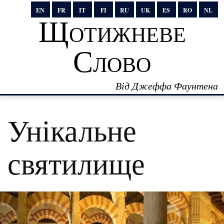
EN
FR
IT
FI
RU
UK
ES
RO
NL
Щотижневе
Слово
Від Джеффа Фаунтена
Унікальне
святилище