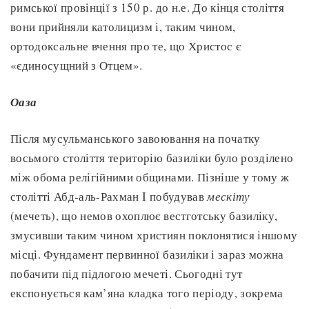
римської провінції з 150 р. до н.е. До кінця століття
вони прийняли католицизм і, таким чином,
ортодоксальне вчення про те, що Христос є
«єдиносущний з Отцем».
Оаза
Після мусульманського завоювання на початку
восьмого століття територію базиліки було розділено
між обома релігійними общинами. Пізніше у тому ж
столітті Абд-аль-Рахман I побудував
мескіту
(мечеть), що немов охоплює вестготську базиліку,
змусивши таким чином християн поклонятися іншому
місці. Фундамент первинної базиліки і зараз можна
побачити під підлогою мечеті. Сьогодні тут
експонується кам’яна кладка того періоду, зокрема