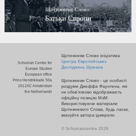
Щотижневе Слово:
Батьки Європи
Щотижневе Слово ініціатива
Центра Європейських
Schuman Centre for
Досліджень Шумана
Europe Studies
European office
Prins Hendrikkade 50a
Щотижневе Слово - це особисті
1012AC Amsterdam
роздуми Джеффа Фаунтена, які
the Netherlands
не обов’язково відображають
офіційну позицію МзМ.
Використовуючи матеріали
Щотижневого Слова, будь ласка,
вказуйте автора іджерело.
© Schumancentre 2026