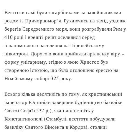
Вестготи самі були загарбниками та завойовниками
родом із Причорномор’я. Рухаючись на захід уздовж
берегів Середземного моря, вони розграбували Рим у
410 році і врешті-решт оселилися серед
іспаномовного населення на Піренейському
півострові. Дорогою вони прийняли аріанську віру –
форму унітаризму, згідно з якою Христос був
створеною істотою, що було оголошено єрессю на
Нікейському соборі 325 року.
Всього кілька десятиліть по тому, як християнський
імператор Юстиніан завершив будівництво базиліки
Святої Софії (537 р.), яка і досі стоїть у
Константинополі (Стамбул), вестготи побудували
базиліку Святого Вінсента в Кордові, столиці