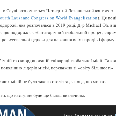
і в Сеулі розпочнеться Четвертий Лозаннський конгрес з п
ourth Lausanne Congress on World Evangelization
). Ця по
одорожі, яка розпочалася в 2019 році. Д-р Michael Oh, в
є цю подорож як «багаторічний глобальний процес, спря
ацю всесвітньої церкви для навчання всіх народів і формув
бічній та скоординованій співпраці глобальної місії. Тако
поколінню лідерів місій, переважно зі «світу більшості».
тових місій не було такого століття , як оце, що минає.
ти, що наступне буде ще більш визначним.