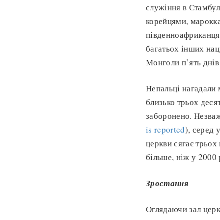
служіння в Стамбул
корейцями, марокка
південноафриканцям
багатьох інших наці
Монголи п’ять днів
Непальці нагадали 
близько трьох деся
заборонено. Незваж
is reported
), серед 
церкви сягає трьох 
більше, ніж у 2000 
Зростання
Оглядаючи зал церк