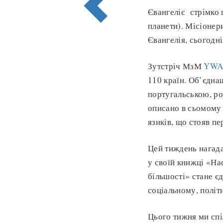
Євангеліє стрімко 
планети). Місіонери
Євангелія, сьогодні
Зутстріч МзМ
YWAM
110 країн. Об’єдна
португальською, ро
описано в сьомому р
язиків, що стояв п
Цей тиждень нагада
у своїй книжці «На
більшості» стане є
соціальному, політ
Цього тижня ми спі