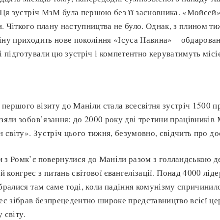
. Ця зустріч МзМ була першою без її засновника. «Мойсей»
. Чіткого плану наступництва не було. Однак, з плином ти
іну приходить нове покоління «Ісуса Навина» – обдарован
кі підготували цю зустріч і компетентно керуватимуть міс
першого візиту до Маніли стала всесвітня зустріч 1500 
взяли зобов’язання: до 2000 року дві третини працівникі
н світу». Зустріч цього тижня, безумовно, свідчить про до
 з Ромк’є повернулися до Маніли разом з голландською д
конгрес з питань світової євангелізації. Понад 4000 лідер
ібралися там саме тоді, коли падіння комунізму спричинило
рес зібрав безпрецедентно широке представництво всієї це
 світу.