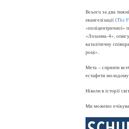
Всього за два тижн
євангелізації (
The F
«поліцентричної» п
«Лозанна-4», опису
каталітичну співпр
році».
Мета – сприяти все
естафети молодому 
Ніколи в історії сві
Ми можемо очікува