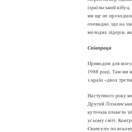
ізраїльський кібуц
ми ще не проходили
очевидно, що на зм
молодих лідерів, я
Співпраця
Приводом для мого 
1988 році. Там ми 
з країн «двох трети
Наступного року ми
Другий Лозаннський 
куточків планети з
усьому світі. Конг
Євангеліє по всьому