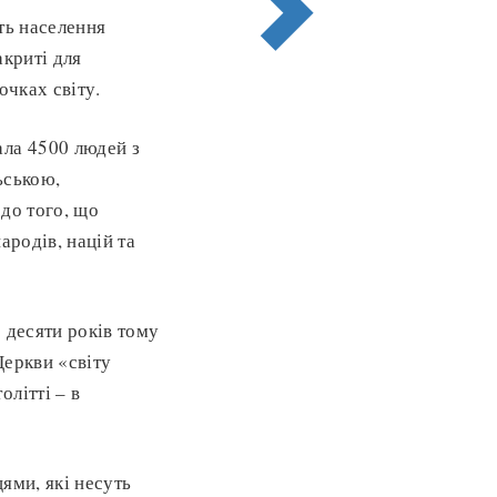
ть населення
акриті для
очках світу.
рала 4500 людей з
ьською,
до того, що
ародів, націй та
 десяти років тому
Церкви «світу
літті – в
ями, які несуть