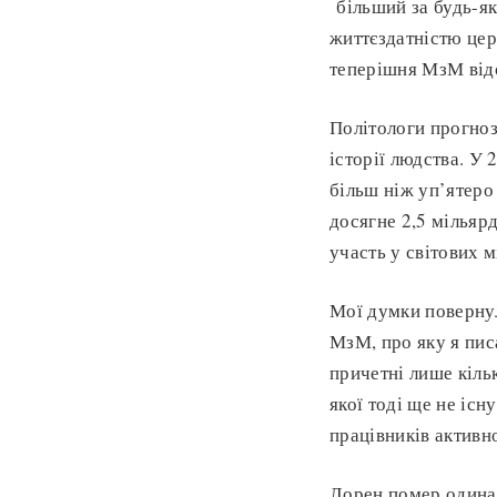
більший за будь-як
життєздатністю церк
теперішня МзМ відо
Політологи прогноз
історії людства. У
більш ніж уп’ятеро
досягне 2,5 мільярд
участь у світових м
Мої думки повернул
МзМ, про яку я пис
причетні лише кіль
якої тоді ще не існ
працівників активн
Лорен помер одинад