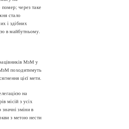
 помер; через таке
жня стало
их і здібних
ією в майбутньому.
працівників МзМ у
в МзМ походитимуть
сягнення цієї мети.
елегацією на
ів місій з усіх
 значні зміни в
ркви з метою нести