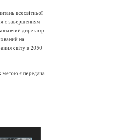
итань всесвітньої
дія є завершенням
иконавчий директор
мований на
ання світу в 2050
ж метою є передача