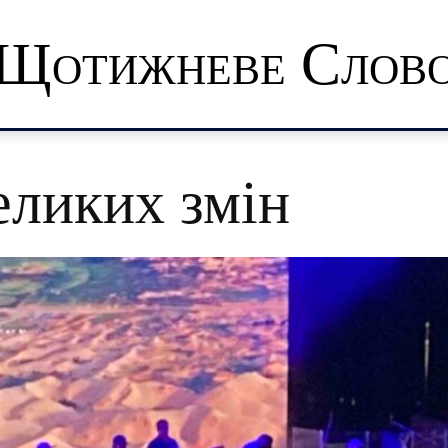
Щотижневе Слов
еликих змін