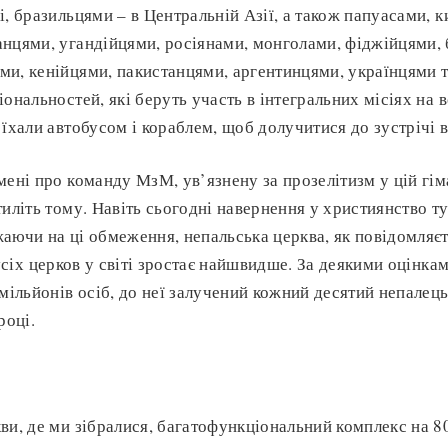
і, бразильцями – в Центральній Азії, а також папуасами, 
нцями, угандійцями, росіянами, монголами, фіджійцями, 
и, кенійцями, пакистанцями, аргентинцями, українцями 
ональностей, які беруть участь в інтегральних місіях на в
 їхали автобусом і кораблем, щоб долучитися до зустрічі в
мені про команду МзМ, ув’язнену за прозелітизм у цій гі
тиліть тому. Навіть сьогодні навернення у християнство т
аючи на ці обмеження, непальська церква, як повідомляєт
усіх церков у світі зростає найшвидше. За деякими оцінкам
мільйонів осіб, до неї залучений кожний десятий непалець
році.
ви, де ми зібралися, багатофункціональний комплекс на 80