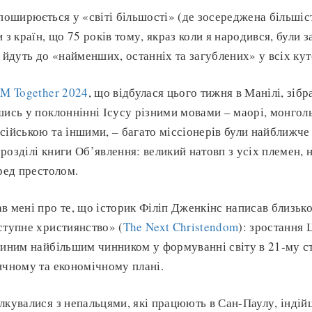
поширюється у «світі більшості» (де зосереджена більшіс
 з країн, що 75 років тому, якраз коли я народився, були з
 йдуть до «найменших, останніх та загублених» у всіх кут
 Together 2024
, що відбулася цього тижня в Манілі, зіб
шись у поклоннінні Ісусу різними мовами – маорі, монгол
сійською та іншими, – багато міссіонерів були найближче 
озділі книги Об’явлення: великий натовп з усіх племен, н
еред престолом.
в мені про те, що історик Філіп Дженкінс написав близько
ступне християнство» (
The Next Christendom
): зростання 
диним найбільшим чинником у формуванні світу в 21-му сто
ичному та економічному плані.
лкувалися з непальцями, які працюють в Сан-Паулу, індійц