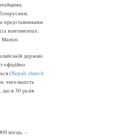
китайцями,
білорусами,
та представниками
сіх континентах.
 Манілі.
малайській державі
ут офіційно
ься (
Nepali church
и, чисельність
, що в 30 разів
00 місць, –