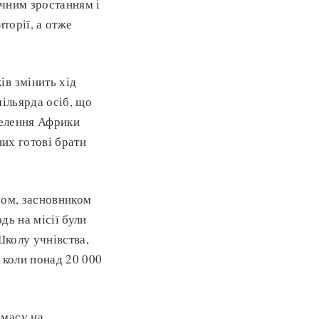
ічним зростанням і
торії, а отже
ів змінить хід
мільярда осіб, що
селення Африки
них готові брати
мом, засновником
дь на місії були
Школу учнівства,
, коли понад 20 000
амасу на