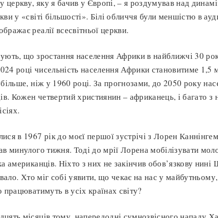
у церкву, яку я бачив у Європі, – я роздумував над динам
ви у «світі більшості». Білі обличчя були меншістю в ауди
бражає реалії всесвітньої церкви.
ують, що зростання населення Африки в найближчі 30 рок
 2024 році чисельність населення Африки становитиме 1,5 
 більше, ніж у 1960 році. За прогнозами, до 2050 року на
ів. Кожен четвертий християнин – африканець, і багато з 
ісіях.
ися в 1967 рік до моєї першої зустрічі з Лорен Каннінге
ав минулого тижня. Тоді до мрії Лорена мобілізувати моло
ка американців. Ніхто з них не закінчив обов’язкову нині 
увало. Хто міг собі уявити, що чекає на нас у майбутньому
о працюватимуть в усіх країнах світу?
цять місяців тому, напередодні сумнозвісного нападу Х