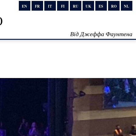
EN
FR
IT
FI
RU
UK
ES
RO
NL
о
Від Джеффа Фаунтена