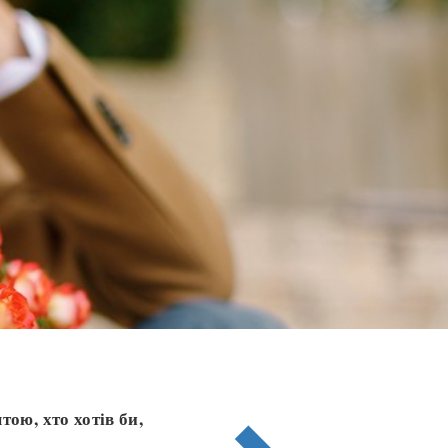
ою, хто хотів би,