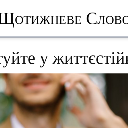
Щотижневе Слов
туйте у життєстій