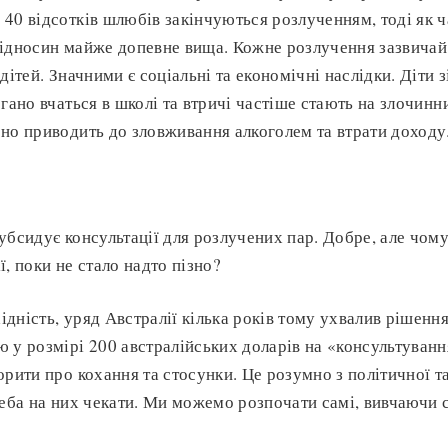
40 відсотків шлюбів закінчуються розлученням, тоді як ч
ідносин майже допевне вища. Кожне розлучення зазвичай
дітей. Значними є соціальні та економічні наслідки. Діти 
огано вчаться в школі та втричі частіше стають на злочин
но приводить до зловживання алкоголем та втрати доходу
убсидує консультації для розлучених пар. Добре, але чом
, поки не стало надто пізно?
дність, уряд Австралії кілька років тому ухвалив рішення
 у розмірі 200 австралійських доларів на «консультуванн
орити про кохання та стосунки. Це розумно з політичної т
реба на них чекати. Ми можемо розпочати самі, вивчаючи с