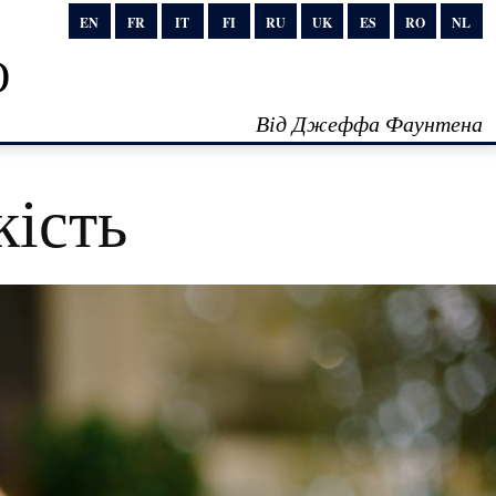
EN
FR
IT
FI
RU
UK
ES
RO
NL
о
Від Джеффа Фаунтена
кість