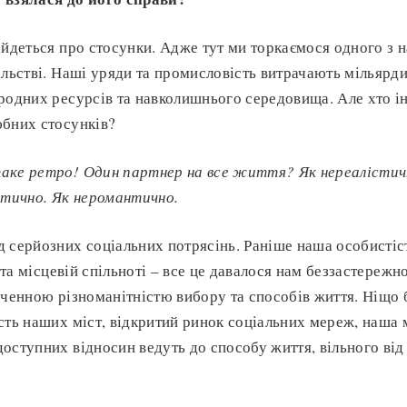
 йдеться про стосунки. Адже тут ми торкаємося одного з 
ільстві. Наші уряди та промисловість витрачають мільярд
родних ресурсів та навколишнього середовища. Але хто ін
юбних стосунків?
аке ретро! Один партнер на все життя? Як нереалістичн
ктично. Як неромантично.
 серйозних соціальних потрясінь. Раніше наша особистіс
і та місцевій спільноті – все це давалося нам беззастережн
нченною різноманітністю вибору та способів життя. Ніщо 
сть наших міст, відкритий ринок соціальних мереж, наша 
оступних відносин ведуть до способу життя, вільного від