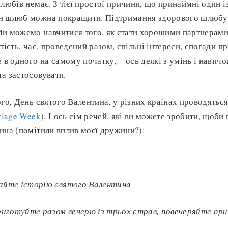
любів немає. З тієї простої причини, що принаймні один і
ен шлюб можна покращити. Підтримання здорового шлюбу –
Ми можемо навчитися того, як стати хорошими партнерам
тість, час, проведений разом, спільні інтереси, спогади п
 в одного на самому початку, – ось деякі з умінь і навичок
а застосовувати.
ого, День святого Валентина, у різних країнах проводятьс
riage Week
). І ось сім речей, які ви можете зробити, щоби
ина (помітили вплив моєї дружини?):
айте історію святого Валентина
риготуйте разом вечерю із трьох страв, повечеряйте при