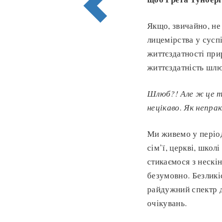
Якщо, звичайно, не
лицемірства у сусп
життєздатності при
життєздатність шл
Шлюб?! Але ж це т
нецікаво. Як непра
Ми живемо у період
сім’ї, церкві, школ
стикаємося з нескі
безумовно. Безликі
райдужний спектр д
очікувань.