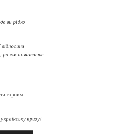
де ви рідко
 відносини
у, разом почитаєте
ати гарним
українську кризу!