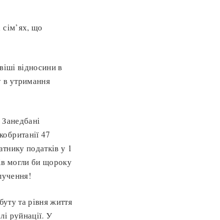
 сім’ях, що
віші відносини в
у в утримання
 Занедбані
кобританії 47
тнику податків у 1
ків могли би щороку
лучення!
буту та рівня життя
і руйнації. У