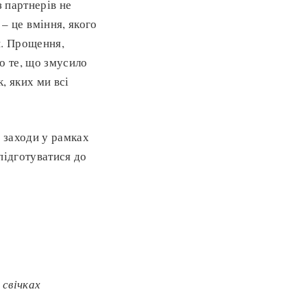
з партнерів не
 це вміння, якого
и. Прощення,
ро те, що змусило
, яких ми всі
я заходи у рамках
 підготуватися до
 свічках