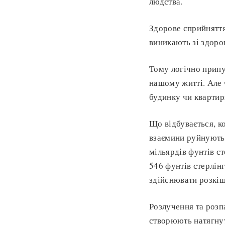
людства.
Здорове сприйняття
виникають зі здоро
Тому логічно припу
нашому житті. Але 
будинку чи квартир
Що відбувається, к
взаємини руйнуютьс
мільярдів фунтів ст
546 фунтів стерлінг
здійснювати розкіш
Розлучення та розпа
створюють натягнут