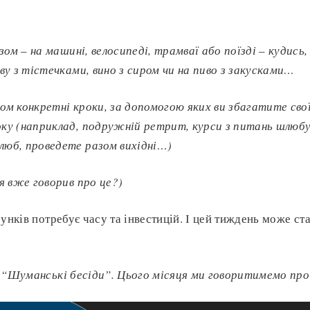
азом
–
на машині, велосипеді, трамваї або поїзді
–
кудись, 
аву з тістечками, вино з сиром чи на пиво з закусками…
ом конкретні кроки, за допомогою яких ви збагатите свої
ку (наприклад, подружній ретрит, курси з питань шлюб
люб, проведете разом вихідні…)
(я вже говорив про це?)
сунків потребує часу та інвестицій. І цей тиждень може ст
 “Шуманські бесіди”. Цього місяця ми говоритимемо про 