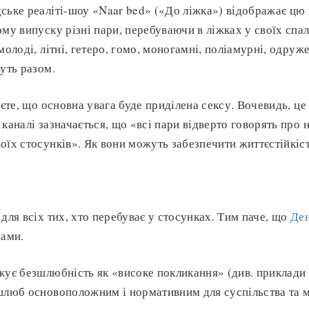
ське реаліті-шоу «Naar bed» («До ліжка») відображає цю
ому випуску різні пари, перебуваючи в ліжках у своїх спа
молоді, літні, гетеро, гомо, моногамні, поліамурні, одруж
вуть разом.
уєте, що основна увага буде приділена сексу. Вочевидь, це 
каналі зазначається, що «всі пари відверто говорять про 
оїх стосунків». Як вони можуть забезпечити життєстійкіс
для всіх тих, хто перебуває у стосунках. Тим паче, що
Ден
рами.
жує безшлюбність як «високе покликання» (див. приклади І
 шлюб основоположним і нормативним для суспільства та 