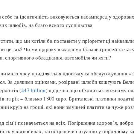
 себе та ідентичність виховуються насамперед у здорових
вих шлюбів, на благо всього суспільства.
стити, що ми хотіли би поставити у пріоритет ці найважли
чи це так? Чи ми щороку вкладаємо більше грошей та час
и, спортивного обладнання, автомобіля чи яхти?
оли мало часу приділяється «догляду та обслуговуванню»?
я. За деякими оцінками, розірвані шлюби коштують Вели
ерлінгів (
£47 billion
) щорічно, що обходиться кожному пла
ів на рік – близько 1800 євро. Британські платники подат
ний круїз на гроші, які вони змушені платити за чуже роз
д сім’ї позначається на всіх. Погіршення здоров’я, добро
ість у відносинах, загострюючи ситуацію у порочному кол