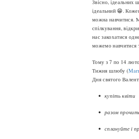
Звісно, ідеальних ш
ідеальний 😁. Кож
можна навчитися. 
спілкування, відкри
нас закохатися одне
можемо навчитися т
Тому з 7 по 14 лют
Тижня шлюбу (
Mar
Дня святого Валент
купіть квіти
разом прочит
сплануйте і п