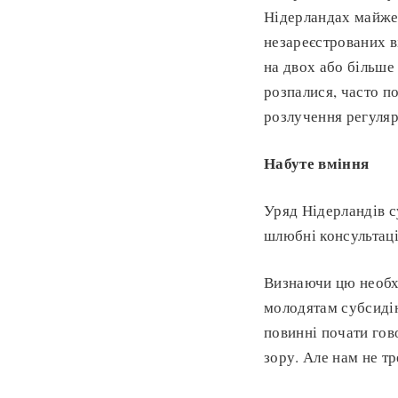
Нідерландах майже 
незареєстрованих в
на двох або більше 
розпалися, часто п
розлучення регуляр
Набуте вміння
Уряд Нідерландів с
шлюбні консультації
Визнаючи цю необхі
молодятам субсидію
повинні почати гов
зору. Але нам не т