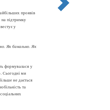
найбільших проявів
и на підтримку
вестує у
о. Як банально. Як
ть формувалася у
о. Сьогодні ми
більше не дається
мобільність та
 соціальних