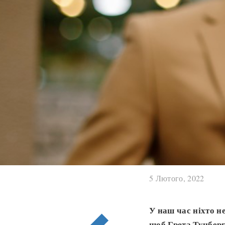
5 Лютого, 2022
У наш час ніхто н
щоб Грета Тунберг