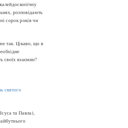
 калейдоскопічну
льнях, розповідають
ені сорок років чи
не так. Цікаво, що в
необхідне
ть своїх взаємин?
ь святого
суса та Павла),
майбутнього