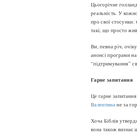
Цьогорічне голланд
реальність. У кожн
про свої стосунки: 
такі, що просто жи
Ви, певна річ, очік
анонсі програми на 
“підтримування” св
Гарне запитання
Це гарне запитання 
Валентина
не за го
Хоча Біблія утверд
вона також визнає