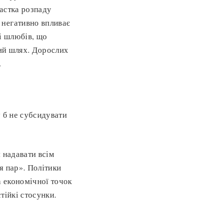
астка розпаду
 негативно впливає
зі шлюбів, що
ний шлях. Дорослих
.
у б не субсидувати
 надавати всім
я пар». Політики
а економічної точок
тійкі стосунки.