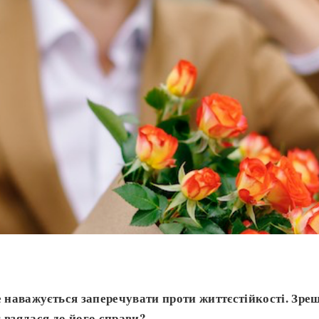
е наважується заперечувати проти життєстійкості. Зрешт
 взялася до його справи?