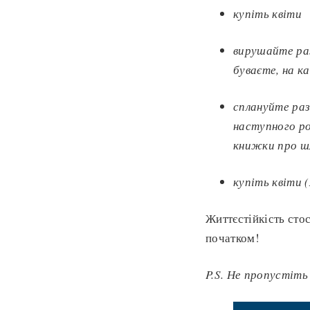
купіть квіти
вирушайте р
буваєте, на к
сплануйте раз
наступного ро
книжки про ш
купіть квіти 
Життєстійкість сто
початком!
P.S. Не пропустіть