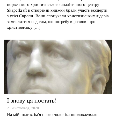
підштовхнути християнських лідерів і політиків до
обговорення феномена популізму. З ініціативи
норвезького християнського аналітичного центру
Skaperkraft в створенні книжки брали участь експерти
з усієї Європи. Вони спонукали християнських лідерів
замислитися над тим, що потребу в розмові про
християнську […]
І знову ця постать!