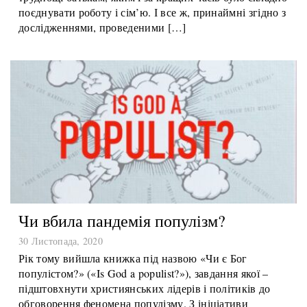
соціального дистанціювання, що створить додаткові
труднощі батькам, яким і за кращих часів було складно
поєднувати роботу і сім’ю. І все ж, принаймні згідно з
дослідженнями, проведеними […]
Чи вбила пандемія популізм?
30 Листопада, 2020
Рік тому вийшла книжка під назвою «Чи є Бог
популістом?» («Is God a populist?»), завдання якої –