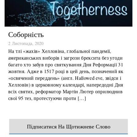
Соборність
2 Листопада, 2020
На тлі «жахів» Хелловіна, глобальної пандемії,
американських виборів і загрози брексита без угоди
багато хто забув про святкування Дня Реформації 31
жовтня. Адже в 1517 році в цей день, позначений як
«освячений переддень» (англ. Hallowed eve, звідси і
Хелловін) в церковному календарі, напередодні Дня
всіх святих, реформатор Мартін Лютер оприлюднив
свої 95 тез, протестуючи проти […]