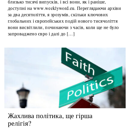
Двадцять років тому я написав своє перше
«Щотижневе слово». З урахуванням кількох перерв це
близько тисячі випусків, і всі вони, як і раніше,
доступні на www.weeklyword.eu. Переглядаючи архіви
за два десятиліття, я зрозумів, скільки ключових
глобальних і європейських подій нового тисячоліття
вони висвітлили, починаючи з часів, коли ще не було
запроваджено євро і далі до […]
Жахлива політика, ще гірша