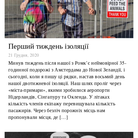
Перший тиждень ізоляції
21 Грудня, 2020
Минув тиждень після нашої з Ромк’є неймовірної 35-
годинної подорожі з Амстердама до Нової Зеландії, і
сьогодні, коли я пишу ці рядки, настав восьмий день
нашої двотижневої ізоляції. Наш шлях проліг через
«міста-примари», якими зробилися аеропорти
Нідерландів, Сінгапуру та Окленда. У літаках
кількість членів екіпажу перевищувала кількість
пасажирів. Через безліч порожніх місць нам
пропонували місця, де […]