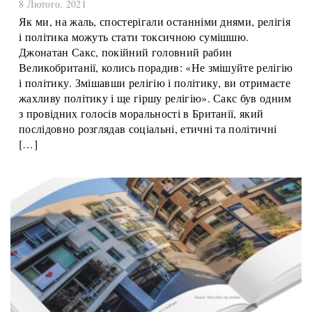
релігія?
8 Лютого, 2021
Як ми, на жаль, спостерігали останніми днями, релігія
і політика можуть стати токсичною сумішшю.
Джонатан Сакс, покійний головний рабин
Великобританії, колись порадив: «Не змішуйте релігію
і політику. Змішавши релігію і політику, ви отримаєте
жахливу політику і ще гіршу релігію». Сакс був одним
з провідних голосів моральності в Британії, який
послідовно розглядав соціальні, етичні та політичні
[…]