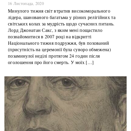
Втрачений пророчий голос
16 Листопада, 2020
Минулого тижня світ втратив високоморального
лідера, шанованого багатьма у різних релігійних та
світських колах за мудрість щодо сучасних питань.
Лорд Джонатан Сакс, з яким мені пощастило
познайомитися в 2007 році на відкритті
Національного тижня подружжя, був похований
(присутність на церемонії була суворо обмежена)
позаминулої неділі протягом 24 годин після
оголошення про його смерть. У моїх […]