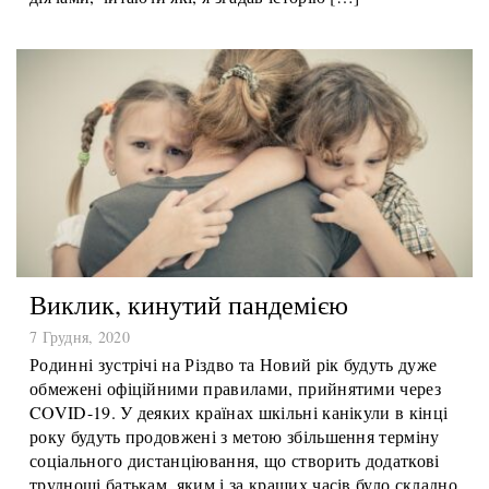
голландськими політиками, вченими і громадськими
діячами, читаючи які, я згадав історію […]
Виклик, кинутий пандемією
7 Грудня, 2020
Родинні зустрічі на Різдво та Новий рік будуть дуже
обмежені офіційними правилами, прийнятими через
COVID-19. У деяких країнах шкільні канікули в кінці
року будуть продовжені з метою збільшення терміну