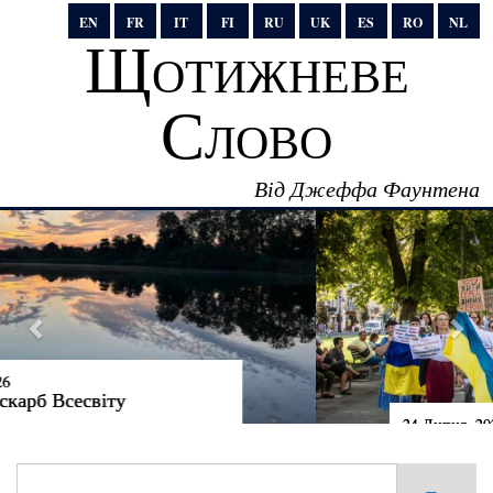
EN
FR
IT
FI
RU
UK
ES
RO
NL
Щотижневе
Слово
Від Джеффа Фаунтена
24 Липня, 2026
Говорити правду владі