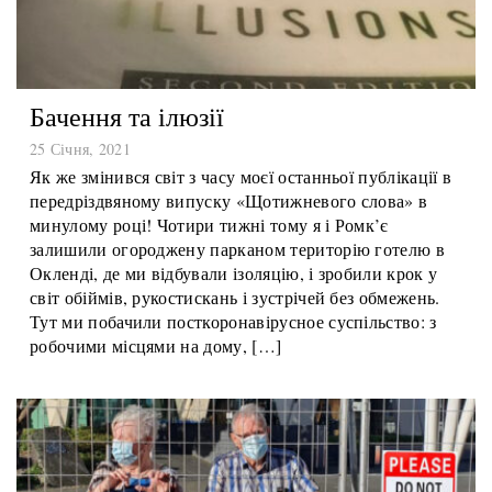
Бачення та ілюзії
25 Січня, 2021
Як же змінився світ з часу моєї останньої публікації в
передріздвяному випуску «Щотижневого слова» в
минулому році! Чотири тижні тому я і Ромк’є
залишили огороджену парканом територію готелю в
Окленді, де ми відбували ізоляцію, і зробили крок у
світ обіймів, рукостискань і зустрічей без обмежень.
Тут ми побачили посткоронавірусное суспільство: з
робочими місцями на дому, […]