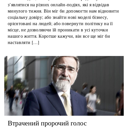
23 Листопада, 2020
На мій подив, ім’я цього чоловіка продовжувало
з’являтися на різних онлайн-подіях, які я відвідав
минулого тижня. Він міг би допомогти нам відновити
соціальну довіру; або знайти нові моделі бізнесу,
орієнтовані на людей; або повернути політику на її
місце, не дозволяючи їй проникати в усі куточки
нашого життя. Коротше кажучи, він все ще міг би
наставляти […]