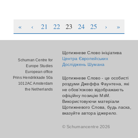
Підписатися На Щотижневе Слово
«
‹
21
22
23
24
25
›
»
Щотижневе Слово ініціатива
Центра Європейських
Schuman Centre for
Досліджень Шумана
Europe Studies
European office
Prins Hendrikkade 50a
Щотижневе Слово - це особисті
1012AC Amsterdam
роздуми Джеффа Фаунтена, які
the Netherlands
не обов’язково відображають
офіційну позицію МзМ.
Використовуючи матеріали
Щотижневого Слова, будь ласка,
вказуйте автора іджерело.