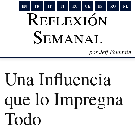
EN
FR
IT
FI
RU
UK
ES
RO
NL
Reflexión
Semanal
por Jeff Fountain
Una Influencia
que lo Impregna
Todo