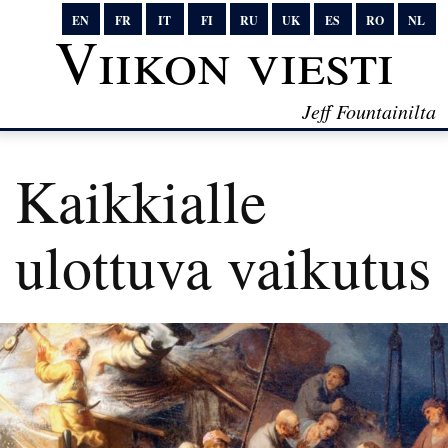
EN
FR
IT
FI
RU
UK
ES
RO
NL
Viikon viesti
Jeff Fountainilta
Kaikkialle
ulottuva vaikutus