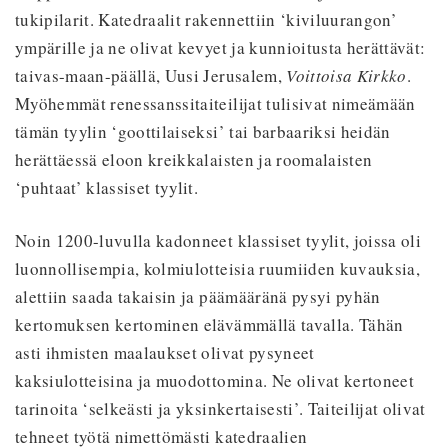
tukipilarit. Katedraalit rakennettiin ‘kiviluurangon’
ympärille ja ne olivat kevyet ja kunnioitusta herättävät:
taivas-maan-päällä, Uusi Jerusalem,
Voittoisa Kirkko
.
Myöhemmät renessanssitaiteilijat tulisivat nimeämään
tämän tyylin ‘goottilaiseksi’ tai barbaariksi heidän
herättäessä eloon kreikkalaisten ja roomalaisten
‘puhtaat’ klassiset tyylit.
Noin 1200-luvulla kadonneet klassiset tyylit, joissa oli
luonnollisempia, kolmiulotteisia ruumiiden kuvauksia,
alettiin saada takaisin ja päämääränä pysyi pyhän
kertomuksen kertominen elävämmällä tavalla. Tähän
asti ihmisten maalaukset olivat pysyneet
kaksiulotteisina ja muodottomina. Ne olivat kertoneet
tarinoita ‘selkeästi ja yksinkertaisesti’. Taiteilijat olivat
tehneet työtä nimettömästi katedraalien