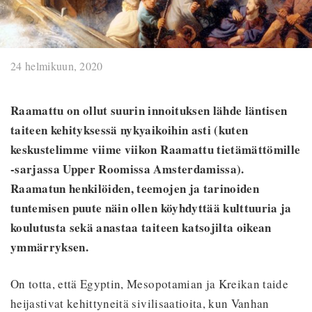
24 helmikuun, 2020
Raamattu on ollut suurin innoituksen lähde läntisen
taiteen kehityksessä nykyaikoihin asti (kuten
keskustelimme viime viikon Raamattu tietämättömille
-sarjassa Upper Roomissa Amsterdamissa).
Raamatun henkilöiden, teemojen ja tarinoiden
tuntemisen puute näin ollen köyhdyttää kulttuuria ja
koulutusta sekä anastaa taiteen katsojilta oikean
ymmärryksen.
On totta, että Egyptin, Mesopotamian ja Kreikan taide
heijastivat kehittyneitä sivilisaatioita, kun Vanhan