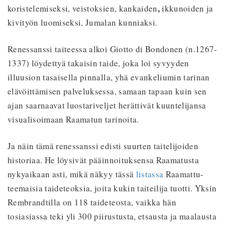
,
koristelemiseksi, veistoksien, kankaiden
ikkunoiden ja
kivityön luomiseksi, Jumalan kunniaksi.
Renessanssi taiteessa alkoi Giotto di Bondonen (n.1267-
1337) löydettyä takaisin taide, joka loi syvyyden
illuusion tasaisella pinnalla, yhä evankeliumin tarinan
elävöittämisen palveluksessa, samaan tapaan kuin sen
ajan saarnaavat luostariveljet herättivät kuuntelijansa
visualisoimaan Raamatun tarinoita.
Ja näin tämä renessanssi edisti suurten taitelijoiden
historiaa. He löysivät pääinnoituksensa Raamatusta
nykyaikaan asti, mikä näkyy tässä
listassa
Raamattu-
teemaisia taideteoksia, joita kukin taiteilija tuotti. Yksin
Rembrandtilla on 118 taideteosta, vaikka hän
tosiasiassa teki yli 300 piirustusta, etsausta ja maalausta