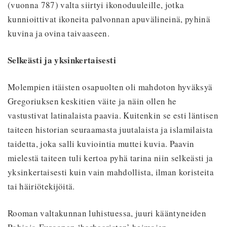
(vuonna 787) valta siirtyi ikonoduuleille, jotka
kunnioittivat ikoneita palvonnan apuvälineinä, pyhinä
kuvina ja ovina taivaaseen.
Selkeästi ja yksinkertaisesti
Molempien itäisten osapuolten oli mahdoton hyväksyä
Gregoriuksen keskitien väite ja näin ollen he
vastustivat latinalaista paavia. Kuitenkin se esti läntisen
taiteen historian seuraamasta juutalaista ja islamilaista
taidetta, joka salli kuviointia muttei kuvia. Paavin
mielestä taiteen tuli kertoa pyhä tarina niin selkeästi ja
yksinkertaisesti kuin vain mahdollista, ilman koristeita
tai häiriötekijöitä.
Rooman valtakunnan luhistuessa, juuri kääntyneiden