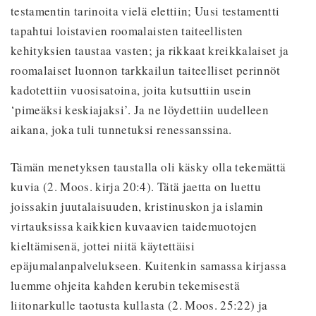
testamentin tarinoita vielä elettiin; Uusi testamentti
tapahtui loistavien roomalaisten taiteellisten
kehityksien taustaa vasten; ja rikkaat kreikkalaiset ja
roomalaiset luonnon tarkkailun taiteelliset perinnöt
kadotettiin vuosisatoina, joita kutsuttiin usein
‘pimeäksi keskiajaksi’. Ja ne löydettiin uudelleen
aikana, joka tuli tunnetuksi renessanssina.
Tämän menetyksen taustalla oli käsky olla tekemättä
kuvia (2. Moos. kirja 20:4). Tätä jaetta on luettu
joissakin juutalaisuuden, kristinuskon ja islamin
virtauksissa kaikkien kuvaavien taidemuotojen
kieltämisenä, jottei niitä käytettäisi
epäjumalanpalvelukseen. Kuitenkin samassa kirjassa
luemme ohjeita kahden kerubin tekemisestä
liitonarkulle taotusta kullasta (2. Moos. 25:22) ja