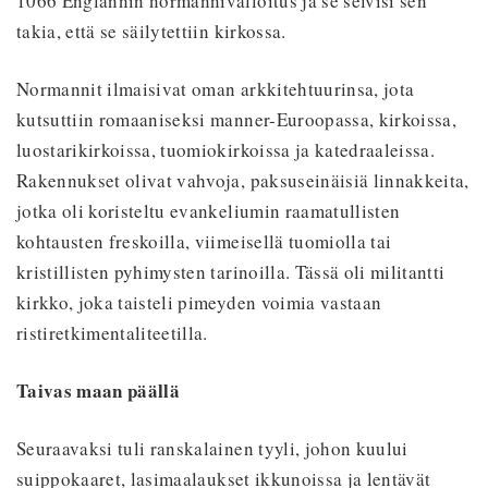
1066 Englannin normannivalloitus ja se selvisi sen
takia, että se säilytettiin kirkossa.
Normannit ilmaisivat oman arkkitehtuurinsa, jota
kutsuttiin romaaniseksi manner-Euroopassa, kirkoissa,
luostarikirkoissa, tuomiokirkoissa ja katedraaleissa.
Rakennukset olivat vahvoja, paksuseinäisiä linnakkeita,
jotka oli koristeltu evankeliumin raamatullisten
kohtausten freskoilla, viimeisellä tuomiolla tai
kristillisten pyhimysten tarinoilla. Tässä oli militantti
kirkko, joka taisteli pimeyden voimia vastaan
ristiretkimentaliteetilla.
Taivas maan päällä
Seuraavaksi tuli ranskalainen tyyli, johon kuului
suippokaaret,
lasimaalaukset ikkunoissa ja lentävät