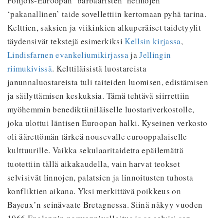
Pohjois-Euroopan ‘barbaaristen’ heimojen
‘pakanallinen’ taide sovellettiin kertomaan pyhä tarina.
Kelttien, saksien ja viikinkien alkuperäiset taidetyylit
täydensivät tekstejä esimerkiksi
Kellsin kirjassa
,
Lindisfarnen evankeliumikirjassa
ja
Jellingin
riimukivissä
. Kelttiläisistä luostareista
ja
nunnaluostareista tuli taiteiden luomisen, edistämisen
ja säilyttämisen keskuksia. Tämä tehtävä siirrettiin
myöhemmin benediktiiniläiselle luostariverkostolle,
joka ulottui läntisen Euroopan halki. Kyseinen verkosto
oli äärettömän tärkeä nousevalle eurooppalaiselle
kulttuurille. Vaikka sekulaaritaidetta epäilemättä
tuotettiin tällä aikakaudella, vain harvat teokset
selvisivät linnojen, palatsien ja linnoitusten tuhosta
konfliktien aikana. Yksi merkittävä poikkeus on
Bayeux’n seinävaate Bretagnessa. Siinä näkyy vuoden