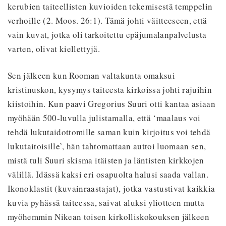
kerubien taiteellisten kuvioiden tekemisestä temppelin
verhoille (2. Moos. 26:1). Tämä johti väitteeseen, että
vain kuvat, jotka oli tarkoitettu epäjumalanpalvelusta
varten, olivat kiellettyjä.
Sen jälkeen kun Rooman valtakunta omaksui
kristinuskon, kysymys taiteesta kirkoissa johti rajuihin
kiistoihin. Kun paavi Gregorius Suuri otti kantaa asiaan
myöhään 500-luvulla julistamalla, että ‘maalaus voi
tehdä lukutaidottomille saman kuin kirjoitus voi tehdä
lukutaitoisille’, hän tahtomattaan auttoi luomaan sen,
mistä tuli
Suuri skisma itäisten ja läntisten kirkkojen
välillä. Idässä kaksi eri osapuolta halusi saada vallan.
Ikonoklastit (kuvainraastajat), jotka vastustivat kaikkia
kuvia pyhässä taiteessa, saivat aluksi yliotteen mutta
myöhemmin Nikean toisen kirkolliskokouksen jälkeen