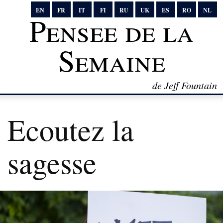
EN
FR
IT
FI
RU
UK
ES
RO
NL
Pensee de la
Semaine
de Jeff Fountain
Ecoutez la
sagesse