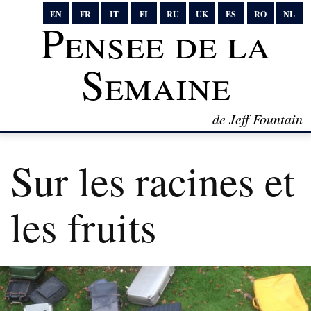
EN
FR
IT
FI
RU
UK
ES
RO
NL
Pensee de la
Semaine
de Jeff Fountain
Sur les racines et
les fruits