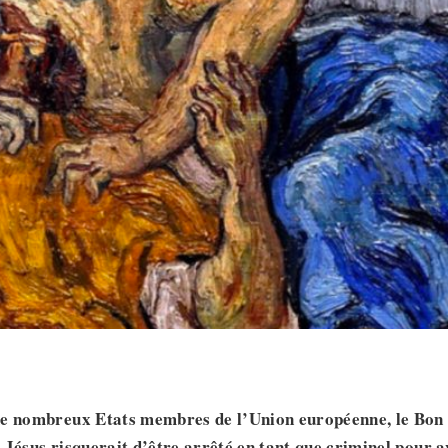
de nombreux Etats membres de l’Union européenne
, le Bon
 Jésus risquerait d’être arrêté en tant que criminel pour
a