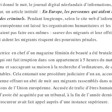
t donné le mot, le journal digital néerlandais d’informations
r, un article intitulé :
En Europe,
les personnes
qui aident 
 des criminels.
Pendant longtemps, selon le site web d’inform
uropéenne ont laissé les organisations humanitaires et les v
ulaient pas faire eux-mêmes : sauver des migrants et leur offr
 aident les migrants risquent des poursuites pénales.
ctrice en chef d’un magazine féminin de beauté a été brutale
qui ont fait irruption dans son appartement à 5 heures du mati
ama et saccageant sa maison à la recherche d’ordinateurs, de 
tables. Cela entamait une procédure judiciaire d’un an, accu
enne offrant un abri de nuit aux migrants rassemblés dans u
tions de l’Union européenne. Accusée de trafic d’êtres humain
’avoir été acquittée par un tribunal, à la fin de l’année derni
rocureur avait fait appel auprès d’une instance supérieure.