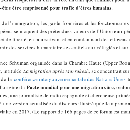
-être être emprisonné pour trafic d’êtres humains.
s de l’immigration, les garde-frontières et les fonctionnaires 
éens se moquent des prétendues valeurs de l’Union europée
é et de liberté, en poursuivant et en condamnant des citoyens 
rnir des services humanitaires essentiels aux réfugiés et aux
ence Schuman organisée dans la Chambre Haute (Upper Roo
r, intitulée
La migration après Marrakesh
, se concentrait su
e de la
conférence intergouvernementale des Nations Unies
t
Pacte mondial pour une migration sûre, ordonn
 l’origine du
s, une journaliste de radio espagnole et chercheuse primée
é une version actualisée du discours illustré qu’elle a pron
 Malte en 2017. (Le rapport de 166 pages de ce forum est mai