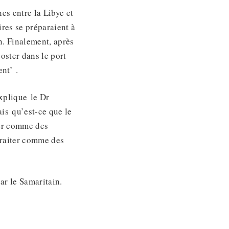
es entre la Libye et
aires se préparaient à
n. Finalement, après
coster dans le port
ent’ .
explique le Dr
ais qu’est-ce que le
ter comme des
traiter comme des
par le Samaritain.