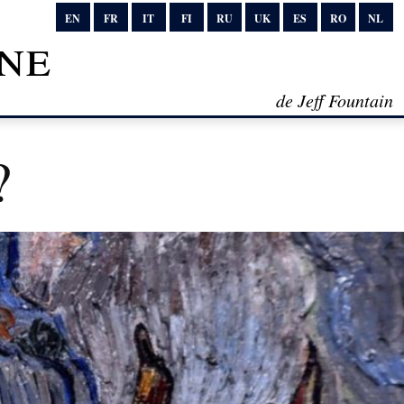
EN
FR
IT
FI
RU
UK
ES
RO
NL
ne
de Jeff Fountain
?