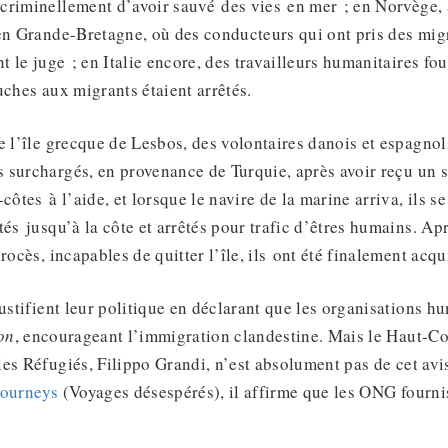
criminellement d’avoir sauvé des vies en mer ; en Norvège,
en Grande-Bretagne, où des conducteurs qui ont pris des mig
t le juge ; en Italie encore, des travailleurs humanitaires fou
uches aux migrants étaient arrêtés.
e l’île grecque de Lesbos, des volontaires danois et espagnol
surchargés, en provenance de Turquie, après avoir reçu un s
côtes à l’aide, et lorsque le navire de la marine arriva, ils se
tés jusqu’à la côte et arrêtés pour trafic d’êtres humains. Ap
rocès, incapables de quitter l’île, ils ont été finalement acqui
justifient leur politique en déclarant que les organisations h
on
, encourageant l’immigration clandestine. Mais le Haut-C
es Réfugiés, Filippo Grandi, n’est absolument pas de cet avi
Journeys
(Voyages désespérés), il affirme que les ONG fourni