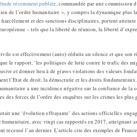
étude récemment publiée
, commandée par une commission d
ien de l’ordre humanitaire », y compris la dynamique plus la
u harcèlement et des sanctions disciplinaires, portent atteinte
uropéenne – tels que la liberté de réunion, la liberté d’expre
civile est effectivement (auto)-réduite au silence et que son r
ue le rapport, ‘les politiques de lutte contre le trafic des m
busive et donner lieu à de graves violations des valeurs fonda
t l’Etat de droit, la démocratie et les droits fondamentaux. 
humanitaire a une incidence négative sur la confiance de la s
es des forces de l’ordre des enquêtes sur les crimes les plus 
otait une ‘évolution effrayante’ des actions officielles enga
e humanitaire, avec vingt cas rapportés en 2017, atteignant 
ont recensé l’an dernier. L’article cite des exemples de France