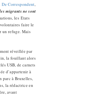
,
De Correspondent
,
les migrants ne sont
ations, les Etats
olontaires faire le
ir un refuge. Mais
ment réveillée par
n, la fouillant alors
clés USB, de carnets
sée d’appartenir à
n parc à Bruxelles,
s, la rédactrice en
ère, avant