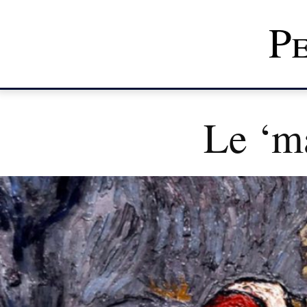
Pe
Le ‘m