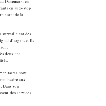
 au Danemark, en
rants en auto-stop
rnissant de la
s surveillaient des
ignal d’urgence. Ils
 sont
rès deux ans
ttés.
umanitaires sont
ommissaire aux
s. Dans son
ssent des services