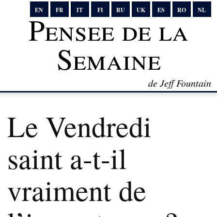
EN
FR
IT
FI
RU
UK
ES
RO
NL
Pensee de la
Semaine
de Jeff Fountain
Le Vendredi
saint a-t-il
vraiment de