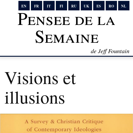
EN
FR
IT
FI
RU
UK
ES
RO
NL
Pensee de la
Semaine
de Jeff Fountain
Visions et
illusions