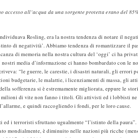
no accesso all’acqua da una sorgente protetta erano del 85%
individuava Rosling, era la nostra tendenza di notare il negat
‘istinto di negatività’. Abbiamo tendenza di romantizzare il 
ncanza di memoria nella nostra cultura del ‘oggi’ ci ha privati
. I nostri media d’informazione ci hanno bombardato con le no
iveva: “le guerre, le carestie, i disastri naturali, gli errori po
zioni budgetarie, le malattie, i licenziamenti di massa, gli atti
della sofferenza si è estremamente migliorata, eppure le sto
ilioni di vite non fanno i titoli. Gli attivisti ed i lobbisti ne
allarme, e quindi raccogliendo i fondi, per le loro cause.
isti ed i terroristi sfruttano ugualmente “l’istinto della paura”
ato mondialmente, è diminuito nelle nazioni più ricche (men