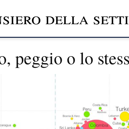
nsiero della set
, peggio o lo stes