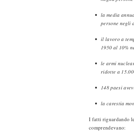
la media annual
persone negli 
il lavoro a te
1950 al 10% n
le armi nuclea
ridotte a 15.0
148 paesi aveva
la carestia mo
I fatti riguardando 
comprendevano: