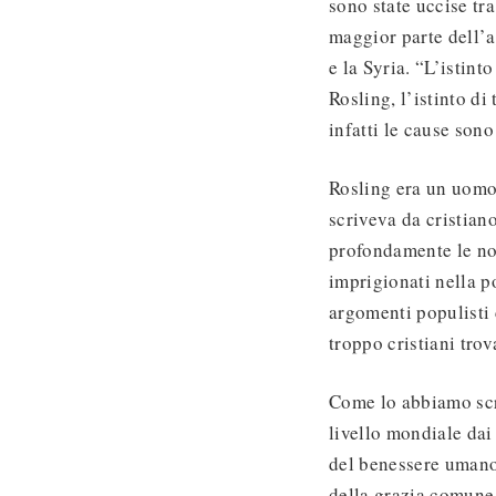
sono state uccise tr
maggior parte dell’a
e la Syria. “L’istin
Rosling, l’istinto d
infatti le cause son
Rosling era un uomo
scriveva da cristiano
profondamente le no
imprigionati nella p
argomenti populisti 
troppo cristiani trov
Come lo abbiamo sc
livello mondiale dai
del benessere umano 
della grazia comune 