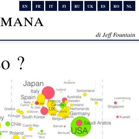
EN
FR
IT
FI
RU
UK
ES
RO
NL
timana
di Jeff Fountain
so ?