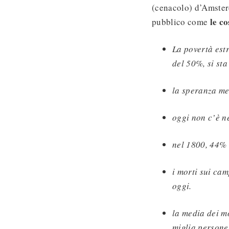
(cenacolo) d’Amster
le c
pubblico come
La povertà est
del 50%, si sta
la speranza me
oggi non c’è ne
nel 1800, 44% 
i morti sui ca
oggi.
la media dei mo
miglia persone 