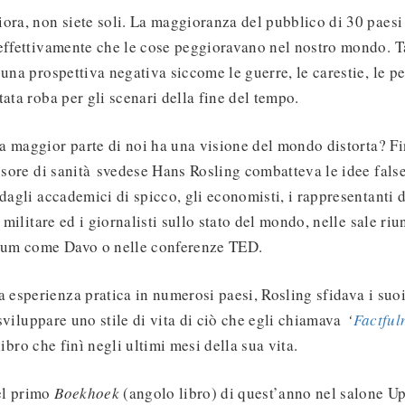
ora, non siete soli. La maggioranza del pubblico di 30 paesi
effettivamente che le cose peggioravano nel nostro mondo. T
 una prospettiva negativa siccome le guerre, le carestie, le p
tata roba per gli scenari della fine del tempo.
 maggior parte di noi ha una visione del mondo distorta? Fi
essore di sanità svedese Hans Rosling combatteva le idee fal
 dagli accademici di spicco, gli economisti, i rappresentanti d
a militare ed i giornalisti sullo stato del mondo, nelle sale riu
orum come Davo o nelle conferenze TED.
sperienza pratica in numerosi paesi, Rosling sfidava i suoi
i sviluppare uno stile di vita di ciò che egli chiamava
‘
Factful
n libro che finì negli ultimi mesi della sua vita.
el primo
Boekhoek
(angolo libro) di quest’anno nel salone 