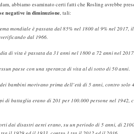
dam, abbiamo esaminato certi fatti che Rosling avrebbe prese
ose negative in diminuzione
, tali:
rema mondiale è passata dal 85% nel 1800 al 9% nel 2017, il
 verificando dal 1966.
dia di vita è passata da 31 anni nel 1800 a 72 anni nel 2017
ssun paese con una speranza di vita al di sotto di 50 anni.
dei bambini morivano prima dell’età di 5 anni, contro solo 
mpi di battaglia erano di 201 per 100.000 persone nel 1942, c
rti dai disastri aerei erano, su un periodo di 5 anni, di 2100
tra il 1929 ed il 1933, contro 1 tra il 2012 ed il 2016.