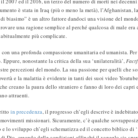
a il 2007 ed il 2016, un terzo del numero di morti nei decenni
umento è stata in Iraq (più o meno la metà), l’Afghanistan, la
to di biasimo” è un altro fattore dandoci una visione del mond
i trovare una ragione semplice al perché qualcosa di male er
o abitualmente più complicate.
 con una profonda compassione umanitaria ed umanista. Per 
. Eppure, nonostante la critica della sua ‘unilateralità’,
Fact
stre percezioni del mondo. La sua passione per quelli che s
overtà e la malattia è evidente in tanti dei suoi video Youtub
che creano la paura dello straniero e fanno di loro dei capri e
ano attraenti.
ritto
in precedenza
, il progresso ch’egli descrive è indebitato
 movimenti missionari. Sicuramente, c’è qualche sovrapposiz
e lo sviluppo ch’egli schematizza ed il concetto biblico di 
di Dio, creando delle condizioni affinché il vangelo sia spar