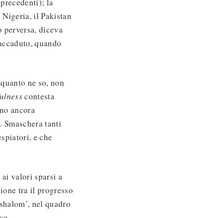
 precedenti); la
 Nigeria, il Pakistan
o perversa, diceva
a accaduto, quando
quanto ne so, non
fulness
contesta
ono ancora
e. Smaschera tanti
spiatori, e che
 ai valori sparsi a
ione tra il progresso
‘shalom’, nel quadro
so.