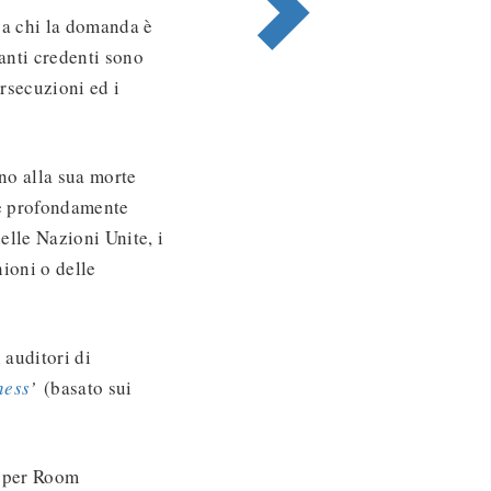
 a chi la domanda è
anti credenti sono
ersecuzioni ed i
no alla sua morte
se profondamente
elle Nazioni Unite, i
nioni o delle
 auditori di
ness
’
(basato sui
Upper Room