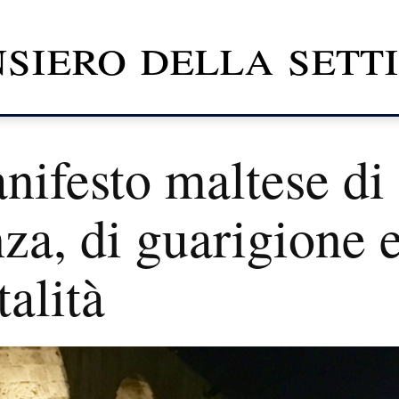
nsiero della set
nifesto maltese di
za, di guarigione 
talità