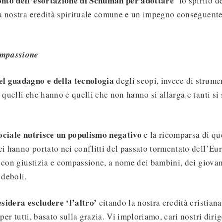
nto dell’esortazione di Schuman per adottare
‘lo spirito d
a nostra eredità spirituale comune e un impegno conseguente 
ompassione
l guadagno e della tecnologia
degli scopi, invece di strume
 quelli che hanno e quelli che non hanno si allarga e tanti si 
ociale nutrisce un populismo negativo
e la ricomparsa di qu
ci hanno portato nei conflitti del passato tormentato dell’Eu
 con giustizia e compassione, a nome dei bambini, dei giovan
 deboli.
sidera escludere ‘l’altro’
citando la nostra eredità cristiana
 per tutti, basato sulla grazia. Vi imploriamo, cari nostri diri