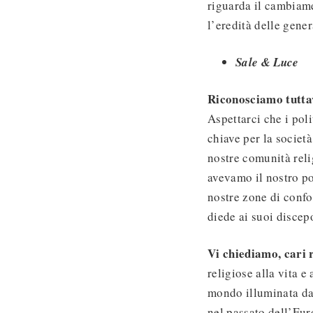
riguarda il cambiame
l’eredità delle gener
Sale & Luce
Riconosciamo tutt
Aspettarci che i pol
chiave per la societ
nostre comunità reli
avevamo il nostro po
nostre zone di confo
diede ai suoi discepo
Vi chiediamo, cari r
religiose alla vita e
mondo illuminata dal
nel passato dell’Eur