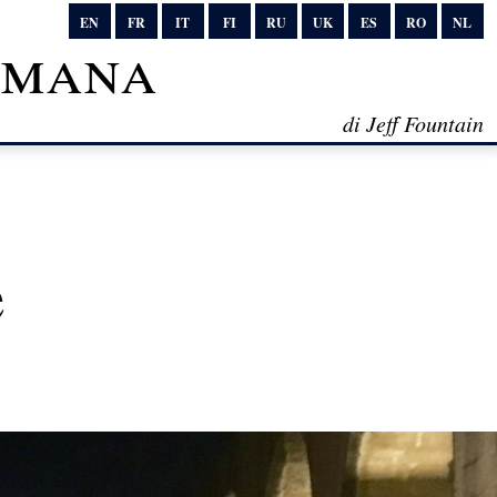
EN
FR
IT
FI
RU
UK
ES
RO
NL
timana
di Jeff Fountain
e