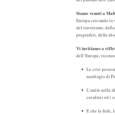
Siamo venuti a Ma
Europa cercando la v
del terrorismo, dell
pregiudizi, della di
Vi invitiamo a rifl
dell’Europa, ricono
Le crisi posso
naufragio di Pa
L’unità nella d
cavalieri ed i 
E che la fede, 