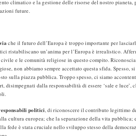
nto climatico e la gestione delle risorse del nostro pianeta,
azioni future.
avia
che il futuro dell’Europa è troppo importante per lasciarlo
itici ristabiliscano un’anima per l’Europa è irrealistico. Aff
à civile e le comunità religiose in questo compito. Riconosci
giose, non abbiamo sempre accettato questa sfida. Spesso, s
sto sulla piazza pubblica. Troppo spesso, ci siamo accontent
rt, disimpegnati dalla responsabilità di essere ‘sale e luce’,
li.
esponsabili politici
, di riconoscere il contributo legittimo 
 alla cultura europea; che la separazione della vita pubblica; 
la fede è stata cruciale nello sviluppo stesso della democrazi
opa.