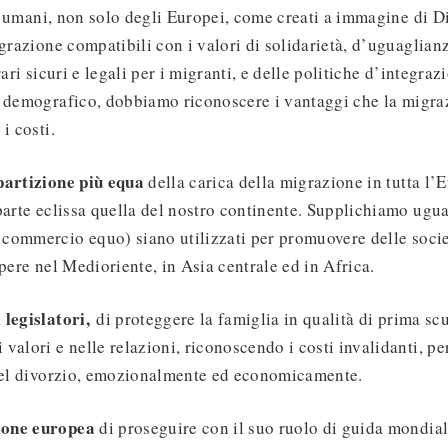
gli umani, non solo degli Europei, come creati a immagine di Di
grazione compatibili con i valori di solidarietà, d’uguaglianza
rari sicuri e legali per i migranti, e delle politiche d’integraz
o demografico, dobbiamo riconoscere i vantaggi che la migraz
i costi.
partizione più equa
della carica della migrazione in tutta l’
parte eclissa quella del nostro continente. Supplichiamo ugua
commercio equo) siano utilizzati per promuovere delle socie
spere nel Medioriente, in Asia centrale ed in Africa.
 legislatori,
di proteggere la famiglia in qualità di prima sc
alori e nelle relazioni, riconoscendo i costi invalidanti, per
 del divorzio, emozionalmente ed economicamente.
ione europea
di proseguire con il suo ruolo di guida mondia