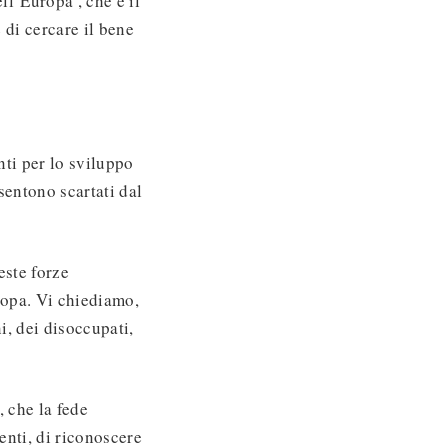
ell’Europa’, che è il
di cercare il bene
nti per lo sviluppo
sentono scartati dal
este forze
ropa. Vi chiediamo,
i, dei disoccupati,
, che la fede
genti, di riconoscere