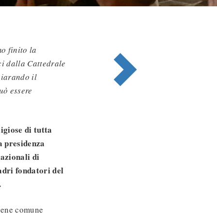
o finito la
ci dalla Cattedrale
iarando il
può essere
igiose di tutta
a presidenza
azionali di
adri fondatori del
.
 bene comune