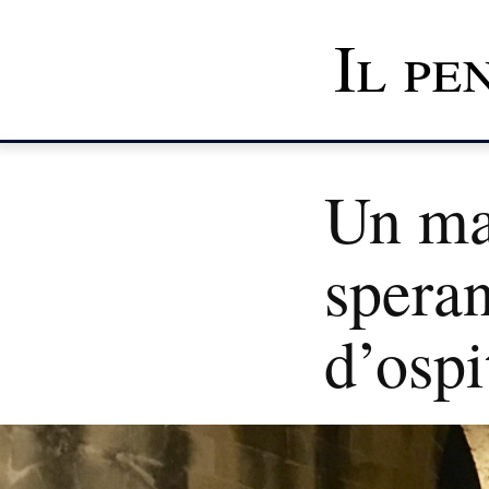
Il pe
Un ma
speran
d’ospi