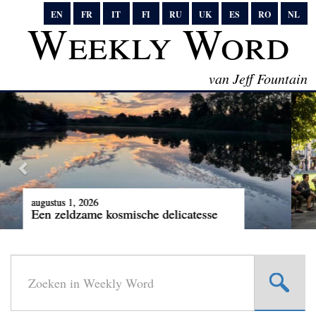
EN
FR
IT
FI
RU
UK
ES
RO
NL
Weekly Word
van Jeff Fountain
juli 25, 2026
De waarheid spreken tegen de macht