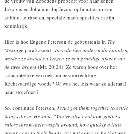
de vrouw van Zebedeüs probeert voor haar zonen
Jakobus en Johannes bij Jezus topfuncties in zijn
kabinet te ritselen, speciale machtsposities in zijn
koninkrijk.
Hier is hoe Eugene Petersen de gebeurtenis in
The
Message
parafraseert:
Toen de tien anderen dit hoorden,
werden ze kwaad en kregen ze een grondige afkeer van
de twee broers
(Mt. 20:24). Ze waren boos over het
schaamteloze verzoek om bevoorrechting.
Rechtvaardige woede? Of was het iets waar ze allemaal
naar streefden?
So
, continues Petersen,
Jesus got them together to settle
things down. He said, “You’ve observed how godless
rulers throw their weight around, how quickly a little
power goes to their heads. It’s not going to be that way