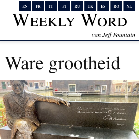
EN
FR
IT
FI
RU
UK
ES
RO
NL
Weekly Word
van Jeff Fountain
Ware grootheid