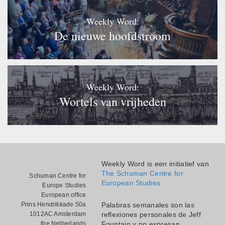
Weekly Word:
De nieuwe hoofdstroom
Weekly Word:
Wortels van vrijheden
Weekly Word is een initiatief van
The Schuman Centre for
Schuman Centre for
European Studies
Europe Studies
European office
Prins Hendrikkade 50a
Palabras semanales son las
1012AC Amsterdam
reflexiones personales de Jeff
the Netherlands
Fountain y no expresan