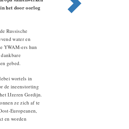
 in het door oorlog
 de Russische
levend water en
n de YWAM-ers hun
n dankbare
 en gebed.
ebei wortels in
or de ineenstorting
et IJzeren Gordijn.
onnen ze zich af te
 Oost-Europeanen,
kt en worden