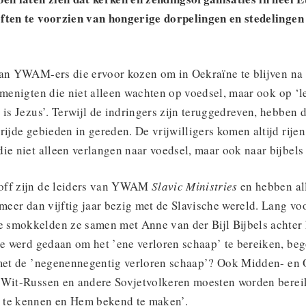
ften te voorzien van hongerige dorpelingen en stedelingen
van YWAM-ers die ervoor kozen om in Oekraïne te blijven na
 menigten die niet alleen wachten op voedsel, maar ook op ‘
t is Jezus’. Terwijl de indringers zijn teruggedreven, hebbe
rijde gebieden in gereden. De vrijwilligers komen altijd rije
ie niet alleen verlangen naar voedsel, maar ook naar bijbels
off zijn de leiders van YWAM
Slavic Ministries
en hebben all
 meer dan vijftig jaar bezig met de Slavische wereld. Lang vo
smokkelden ze samen met Anne van der Bijl Bijbels achter h
te werd gedaan om het ’ene verloren schaap’ te bereiken, beg
 met de ’negenennegentig verloren schaap’? Ook Midden- en
 Wit-Russen en andere Sovjetvolkeren moesten worden berei
 te kennen en Hem bekend te maken’.