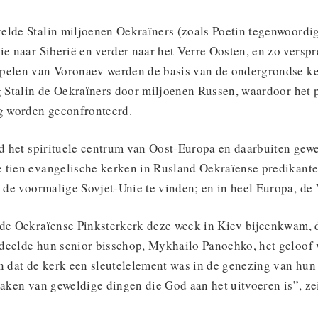
elde Stalin miljoenen Oekraïners (zoals Poetin tegenwoordig
ie naar Siberië en verder naar het Verre Oosten, en zo versp
pelen van Voronaev werden de basis van de ondergrondse ke
g Stalin de Oekraïners door miljoenen Russen, waardoor het 
 worden geconfronteerd.
ijd het spirituele centrum van Oost-Europa en daarbuiten gew
 tien evangelische kerken in Rusland Oekraïense predikant
n de voormalige Sovjet-Unie te vinden; en in heel Europa, de
 de Oekraïense Pinksterkerk deze week in Kiev bijeenkwam,
deelde hun senior bisschop, Mykhailo Panochko, het geloof
n dat de kerk een sleutelelement was in de genezing van hun
maken van geweldige dingen die God aan het uitvoeren is”, zei