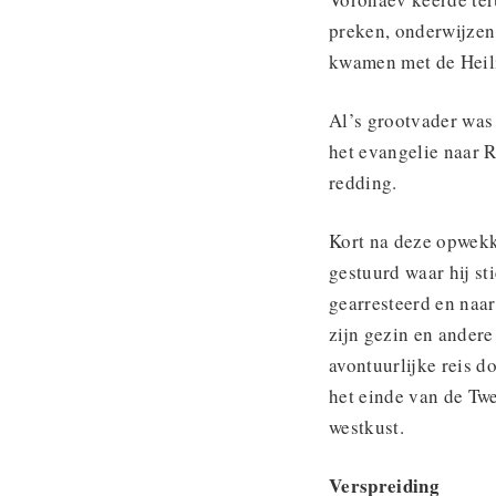
preken, onderwijzen
kwamen met de Heil
Al’s grootvader was
het evangelie naar 
redding.
Kort na deze opwekk
gestuurd waar hij st
gearresteerd en naa
zijn gezin en ander
avontuurlijke reis d
het einde van de Tw
westkust.
Verspreiding