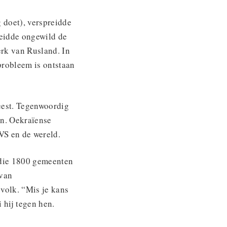
 doet), verspreidde
reidde ongewild de
rk van Rusland. In
probleem is ontstaan
eest. Tegenwoordig
en. Oekraïense
 VS en de wereld.
 die 1800 gemeenten
 van
 volk. “Mis je kans
 hij tegen hen.