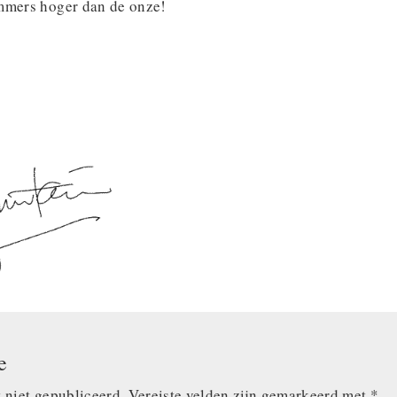
mmers hoger dan de onze!
e
 niet gepubliceerd.
Vereiste velden zijn gemarkeerd met
*