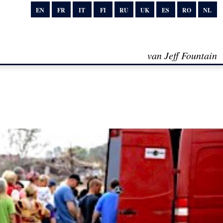
EN
FR
IT
FI
RU
UK
ES
RO
NL
van Jeff Fountain