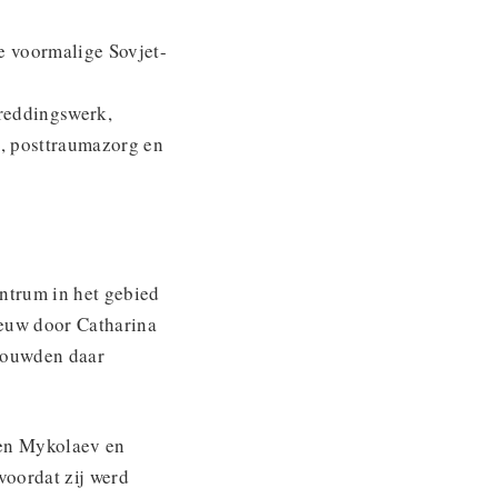
e voormalige Sovjet-
reddingswerk,
e, posttraumazorg en
ntrum in het gebied
eeuw door Catharina
bouwden daar
den Mykolaev en
voordat zij werd