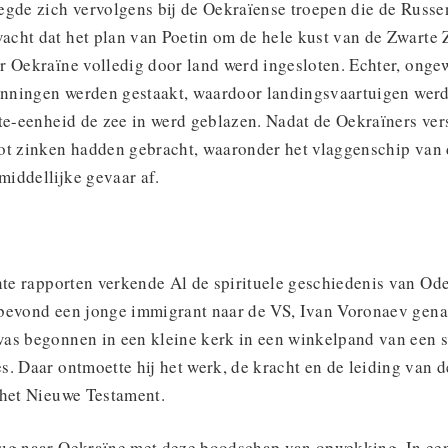
gde zich vervolgens bij de Oekraïense troepen die de Russen
cht dat het plan van Poetin om de hele kust van de Zwarte Z
r Oekraïne volledig door land werd ingesloten. Echter, ong
panningen werden gestaakt, waardoor landingsvaartuigen w
ute-eenheid de zee in werd geblazen. Nadat de Oekraïners ver
ot zinken hadden gebracht, waaronder het vlaggenschip van 
iddellijke gevaar af.
nte rapporten verkende Al de spirituele geschiedenis van Od
bevond een jonge immigrant naar de VS, Ivan Voronaev gena
as begonnen in een kleine kerk in een winkelpand van een 
. Daar ontmoette hij het werk, de kracht en de leiding van d
 het Nieuwe Testament.
ug naar Oekraïne met deze boodschap van opwekking. In een