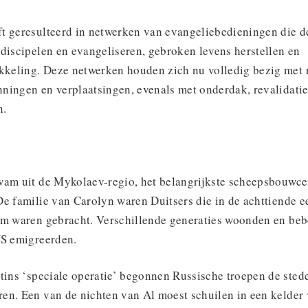
t geresulteerd in netwerken van evangeliebedieningen die d
discipelen en evangeliseren, gebroken levens herstellen en
keling. Deze netwerken houden zich nu volledig bezig met 
ningen en verplaatsingen, evenals met onderdak, revalidati
n.
wam uit de Mykolaev-regio, het belangrijkste scheepsbouwce
De familie van Carolyn waren Duitsers die in de achttiende 
im waren gebracht. Verschillende generaties woonden en be
VS emigreerden.
etins ‘speciale operatie’ begonnen Russische troepen de ste
en. Een van de nichten van Al moest schuilen in een kelder 