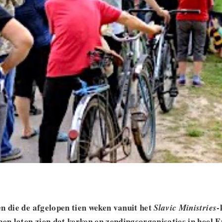
n die de afgelopen tien weken vanuit het
-
Slavic Ministries
ben laten zien dat kerken en zendingsorganisaties in heel