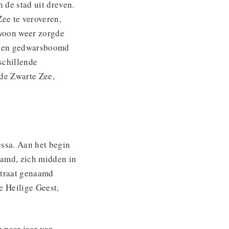
 de stad uit dreven.
ee te veroveren,
ewoon weer zorgde
erden gedwarsboomd
schillende
de Zwarte Zee,
essa. Aan het begin
amd, zich midden in
straat genaamd
e Heilige Geest,
 paar jaar van