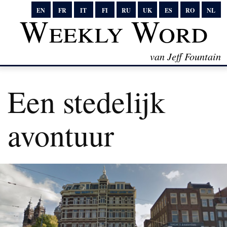
EN
FR
IT
FI
RU
UK
ES
RO
NL
Weekly Word
van Jeff Fountain
Een stedelijk
avontuur