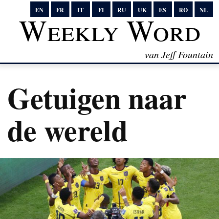
EN
FR
IT
FI
RU
UK
ES
RO
NL
Weekly Word
van Jeff Fountain
Getuigen naar
de wereld