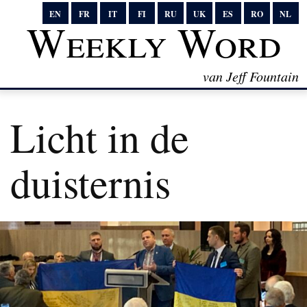
EN
FR
IT
FI
RU
UK
ES
RO
NL
Weekly Word
van Jeff Fountain
Licht in de
duisternis