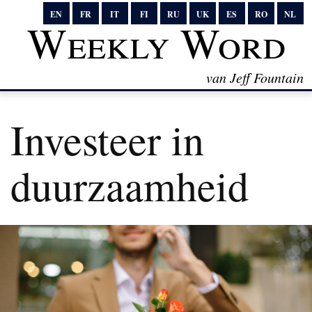
EN
FR
IT
FI
RU
UK
ES
RO
NL
Weekly Word
van Jeff Fountain
Investeer in
duurzaamheid