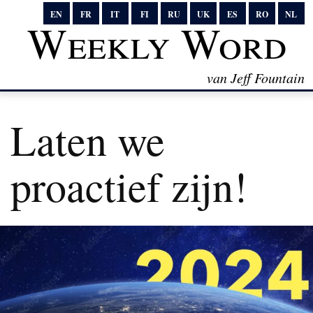
EN
FR
IT
FI
RU
UK
ES
RO
NL
Weekly Word
van Jeff Fountain
Laten we
proactief zijn!