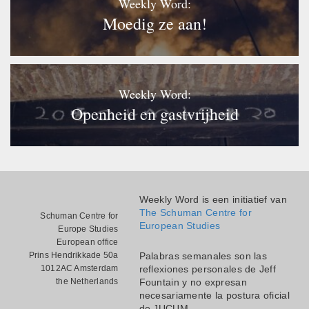
Weekly Word:
Moedig ze aan!
Weekly Word:
Openheid en gastvrijheid
Weekly Word is een initiatief van
The Schuman Centre for
Schuman Centre for
European Studies
Europe Studies
European office
Prins Hendrikkade 50a
Palabras semanales son las
1012AC Amsterdam
reflexiones personales de Jeff
the Netherlands
Fountain y no expresan
necesariamente la postura oficial
de JUCUM.