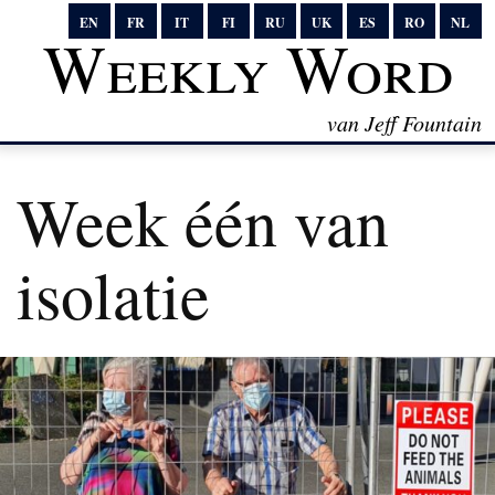
EN
FR
IT
FI
RU
UK
ES
RO
NL
Weekly Word
van Jeff Fountain
Week één van
isolatie