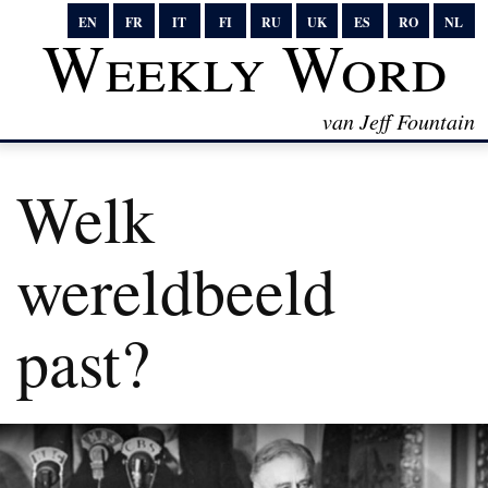
EN
FR
IT
FI
RU
UK
ES
RO
NL
Weekly Word
van Jeff Fountain
Welk
wereldbeeld
past?