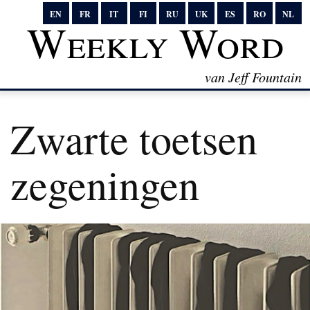
EN
FR
IT
FI
RU
UK
ES
RO
NL
Weekly Word
van Jeff Fountain
Zwarte toetsen
zegeningen