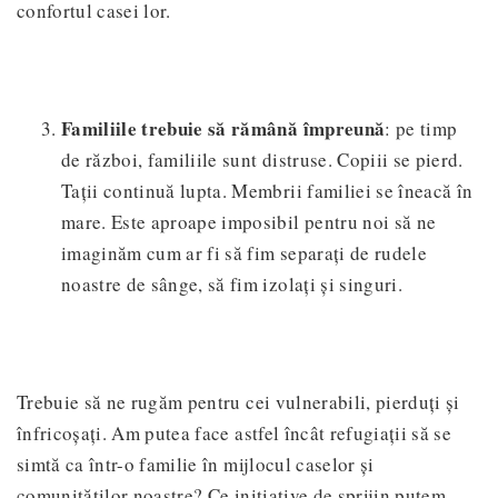
confortul casei lor.
Familiile trebuie să rămână împreună
: pe timp
de război, familiile sunt distruse. Copiii se pierd.
Tații continuă lupta. Membrii familiei se îneacă în
mare. Este aproape imposibil pentru noi să ne
imaginăm cum ar fi să fim separați de rudele
noastre de sânge, să fim izolați și singuri.
Trebuie să ne rugăm pentru cei vulnerabili, pierduți și
înfricoșați. Am putea face astfel încât refugiații să se
simtă ca într-o familie în mijlocul caselor și
comunităților noastre? Ce inițiative de sprijin putem