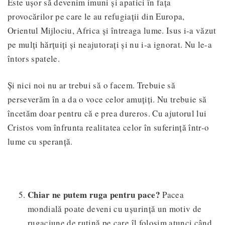
Este ușor să devenim imuni și apatici în fața
provocărilor pe care le au refugiații din Europa,
Orientul Mijlociu, Africa și întreaga lume. Isus i-a văzut
pe mulți hărțuiți și neajutorați și nu i-a ignorat. Nu le-a
întors spatele.
Și nici noi nu ar trebui să o facem. Trebuie să
perseverăm în a da o voce celor amuțiți. Nu trebuie să
încetăm doar pentru că e prea dureros. Cu ajutorul lui
Cristos vom înfrunta realitatea celor în suferință într-o
lume cu speranță.
Chiar ne putem ruga pentru pace?
Pacea
mondială poate deveni cu ușurință un motiv de
rugaciune de rutină pe care îl folosim atunci când