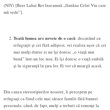
(NIV) [Beer Lahai Roi înseamnă „fântâna Celui Viu care
mă vede”].
Toată lumea are nevoie de o casă
: discutând cu
refugiații și cei fără adăpost, vei realiza ușor că cei
mai mulți dintre ei nu își doresc „o viață mai
bună” într-un loc nou. Ei își doresc o viață stabilă
și în siguranță în țara lor. Ei vor să meargă acasă.
Din cauza stereotipurilor noastre, îi percepem pe
refugiați ca fiind cele mai sărace familii fără bunuri
personale, când, de fapt, mulți a trebuit să renunțe la