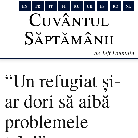
EN
FR
IT
FI
RU
UK
ES
RO
NL
Cuvântul
Săptămânii
de Jeff Fountain
“Un refugiat și-
ar dori să aibă
problemele