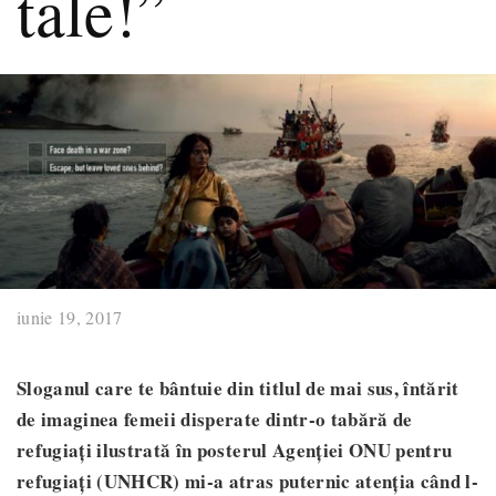
tale!”
iunie 19, 2017
Sloganul care te bântuie din titlul de mai sus, întărit
de imaginea femeii disperate dintr-o tabără de
refugiați ilustrată în posterul Agenției ONU pentru
refugiați (UNHCR) mi-a atras puternic atenția când l-