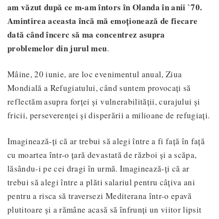
am văzut după ce m-am întors în Olanda în anii `70.
Amintirea aceasta încă mă emoționează de fiecare
dată când încerc să ma concentrez asupra
problemelor din jurul meu
.
Mâine, 20 iunie, are loc evenimentul anual, Ziua
Mondială a Refugiatului, când suntem provocați să
reflectăm asupra forței și vulnerabilității, curajului și
fricii, perseverenței și disperării a milioane de refugiați.
Imaginează-ți că ar trebui să alegi între a fi față în față
cu moartea într-o țară devastată de război și a scăpa,
lăsându-i pe cei dragi în urmă. Imaginează-ți că ar
trebui să alegi între a plăti salariul pentru câțiva ani
pentru a risca să traversezi Mediterana într-o epavă
plutitoare și a rămâne acasă să înfrunți un viitor lipsit