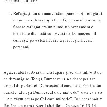
următoarele titluri:
Refugiații au un nume:
când punem toți refugiații
împreună sub aceeași etichetă, putem uita ușor că
fiecare refugiat are un nume, un prenume și o
identitate distinctă cunoscută de Dumnezeu. El
cunoaște povestea fiecăruia și iubește fiecare
persoană.
Agar, roaba lui Avraam, era fugară și se afla într-o stare
de dezamăgire. Totuși, Dumnezeu i s-a descoperit in
timpul disperării ei. Dumnezeului care i-a vorbit i-a dat
numele: „Tu ești Dumnezeul care mă vede”, căci ea a zis
” Am văzut acum pe Cel care mă vede”. Din acest motiv
fântâna s-a numit Beer Lahai Roi—Geneza 16:13-14