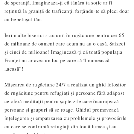
de speranță. Imagineaza-ți că tânăra ta soție ar fi
reținută la graniță de traficanți, forțându-te să pleci doar
cu bebelușul tău.
Ieri multe biserici s-au unit în rugăciune pentru cei 65
de milioane de oameni care acum nu au o casă. Șaizeci
și cinci de milioane! Imaginează-ți că toată populația
Franței nu ar avea un loc pe care să îl numească
„acasă”!
Mișcarea de rugăciune 24/7 a realizat un ghid folositor
de rugăciune pentru refugiați și persoane fără adăpost
ce oferă meditații pentru șapte zile care încurajează
persoane și grupuri să se roage. Ghidul promovează
înțelegerea și empatizarea cu problemele și provocările
cu care se confruntă refugiați din toată lumea și au