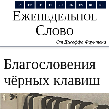
EN
FR
IT
FI
RU
UK
ES
RO
NL
Еженедельное
Слово
От Джеффа Фаунтена
Благословения
чёрных клавиш