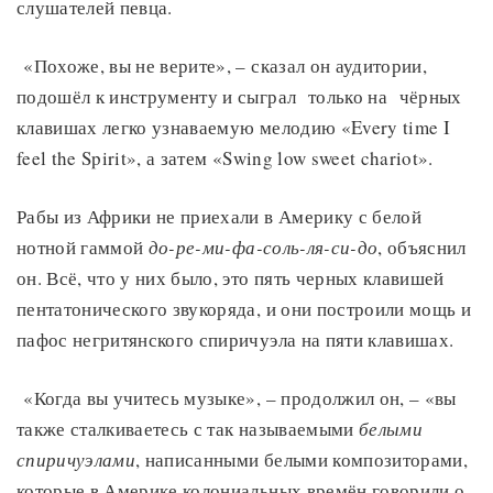
слушателей певца.
«Похоже, вы не верите», – сказал он аудитории,
подошёл к инструменту и сыграл только на чёрных
клавишах легко узнаваемую мелодию «Every time I
feel the Spirit», а затем «Swing low sweet chariot».
Рабы из Африки не приехали в Америку с белой
нотной гаммой
до-ре-ми-фа-соль-ля-си-до
, объяснил
он. Всё, что у них было, это пять черных клавишей
пентатонического звукоряда, и они построили мощь и
пафос негритянского спиричуэла на пяти клавишах.
«Когда вы учитесь музыке», – продолжил он, – «вы
также сталкиваетесь с так называемыми
белыми
спиричуэлами
, написанными белыми композиторами,
которые в Америке колониальных времён говорили о