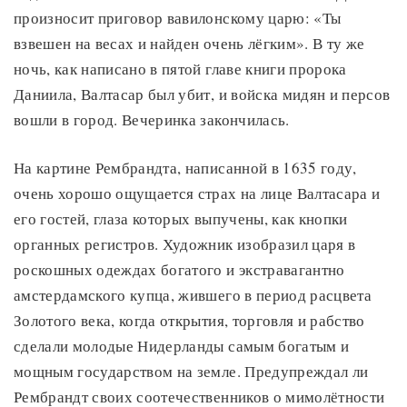
произносит приговор вавилонскому царю: «Ты
взвешен на весах и найден очень лёгким». В ту же
ночь, как написано в пятой главе книги пророка
Даниила, Валтасар был убит, и войска мидян и персов
вошли в город. Вечеринка закончилась.
На картине Рембрандта, написанной в 1635 году,
очень хорошо ощущается страх на лице Валтасара и
его гостей, глаза которых выпучены, как кнопки
органных регистров. Художник изобразил царя в
роскошных одеждах богатого и экстравагантно
амстердамского купца, жившего в период расцвета
Золотого века, когда открытия, торговля и рабство
сделали молодые Нидерланды самым богатым и
мощным государством на земле. Предупреждал ли
Рембрандт своих соотечественников о мимолётности