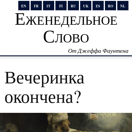
EN
FR
IT
FI
RU
UK
ES
RO
NL
Еженедельное
Слово
От Джеффа Фаунтена
Вечеринка
окончена?