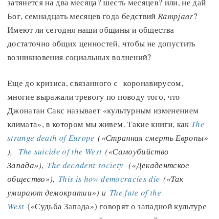
затянется на два месяца? шесть месяцев? или, не дай
Бог, семнадцать месяцев года бедствий
Rampjaar
?
Имеют ли сегодня наши общины и общества
достаточно общих ценностей, чтобы не допустить
возникновения социальных волнений?
Еще до кризиса, связанного с коронавирусом,
многие выражали тревогу по поводу того, что
Джонатан Сакс называет «культурным изменением
климата», в котором мы живем. Такие книги, как
The
strange death of Europe
(«Странная смерть Европы»
),
The suicide of the West
(«Самоубийство
Запада»),
The decadent society
(«Декадентское
общество»),
This is how democracies die
(«Так
умирают демократии») и
The fate of the
West
(
«
Судьба Запада») говорят о западной культуре