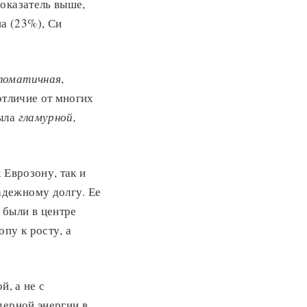
оказатель выше,
а (23%), Си
ломатичная
,
 отличие от многих
была
гламурной,
 Еврозону, так и
адежному долгу. Ее
 были в центре
пу к росту, а
й, а не с
дерной энергии в