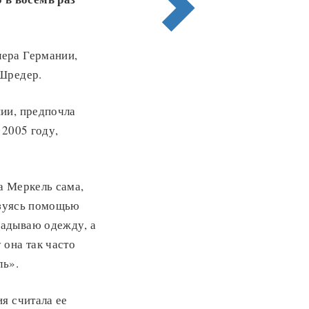
лера Германии,
 Шредер.
ии, предпочла
 2005 году,
а Меркель сама,
льзуясь помощью
ладываю одежду, а
 она так часто
ль».
я считала ее