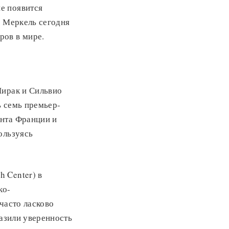
е появится
, Меркель сегодня
ров в мире.
Ширак и Сильвио
ь семь премьер-
ента Франции и
ользуясь
 Center) в
ко-
часто ласково
разили уверенность