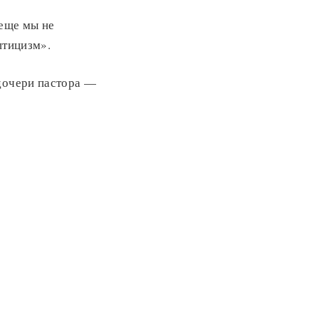
 еще мы не
птицизм».
 дочери пастора —