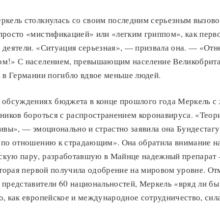
ркель столкнулась со своим последним серьезным вызов
просто «мистификацией» или «легким гриппом», как перв
деятели. «Ситуация серьезная», — призвала она. — «Отне
м!» С населением, превышающим население Великобрита
, в Германии погибло вдвое меньше людей.
 обсуждениях бюджета в конце прошлого года Меркель с
ников бороться с распространением коронавируса. «Теори
ивы», — эмоционально и страстно заявила она Бундестаг
 по отношению к страдающим». Она обратила внимание на
кую пару, разработавшую в Майнце надежный препарат
оторая первой получила одобрение на мировом уровне. Отм
 представители 60 национальностей, Меркель «вряд ли бы
о, как европейское и международное сотрудничество, сил
.