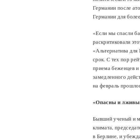
Германии после ат
Германии для более
«Если мы спасли ба
раскритиковали эт
«Альтернатива для 
срок. С тех пор ре
приема беженцев и
замедленного дейст
на февраль прошлог
«Опасны и лживы
Бывший ученый и м
климата, председа
в Берлине, и убежд