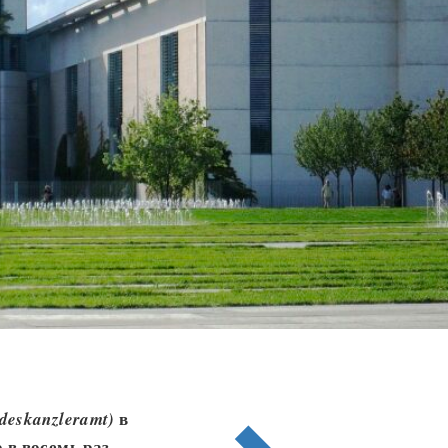
в
deskanzleramt)
 в восемь раз