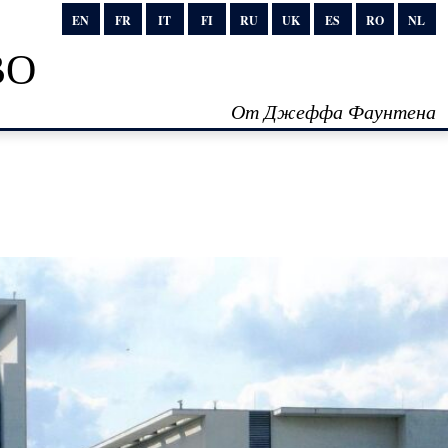
EN
FR
IT
FI
RU
UK
ES
RO
NL
во
От Джеффа Фаунтена