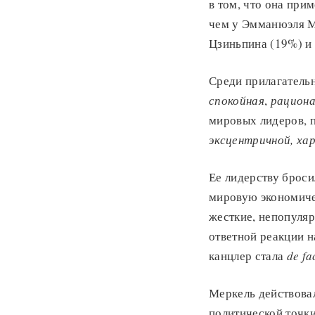
в том, что она при
чем у Эмманюэля М
Цзиньпина (19%) и
Среди прилагатель
спокойная
,
рациона
мировых лидеров, 
эксцентричной, ха
Ее лидерству броси
мировую экономиче
жесткие, непопуля
ответной реакции н
канцлер стала
de f
Меркель действовал
политической точки