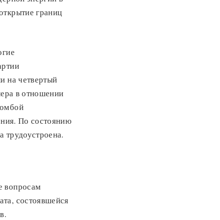
открытие границ
огие
артии
и на четвертый
лера в отношении
бомбой
ения. По состоянию
а трудоустроена.
е вопросам
ата, состоявшейся
в.