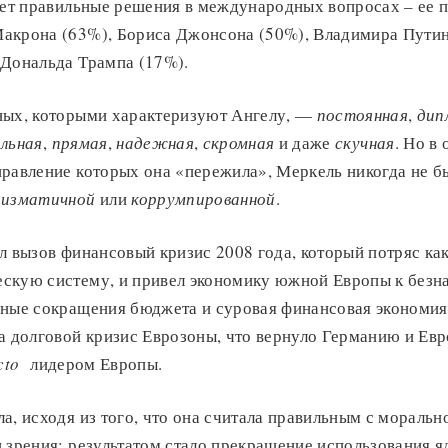
мет правильные решения в международных вопросах – ее п
акрона (63%), Бориса Джонсона (50%), Владимира Путин
 Дональда Трампа (17%).
ных, которыми характеризуют Ангелу, —
постоянная
,
дип
льная
,
прямая
,
надежная
,
скромная
и даже
скучная
. Но в
правление которых она «пережила», Меркель никогда не 
ризматичной
или
коррумпированной
.
л вызов финансовый кризис 2008 года, который потряс как
скую систему, и привел экономику южной Европы к безн
рные сокращения бюджета и суровая финансовая экономия
а долговой кризис Еврозоны, что вернуло Германию и Евро
acto
лидером Европы.
а, исходя из того, что она считала правильным с морально
 зрения; результатом стало прекращение использования я