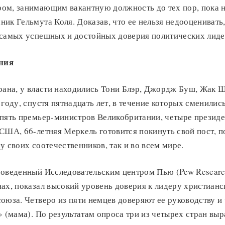
ом, занимающим вакантную должность до тех пор, пока н
ик Гельмута Коля. Доказав, что ее нельзя недооценивать
 самых успешных и достойных доверия политических лиде
ния
рана, у власти находились Тони Блэр, Джордж Буш, Жак 
 году, спустя пятнадцать лет, в течение которых сменилис
 пять премьер-министров Великобритании, четыре презид
США, 66-летняя Меркель готовится покинуть свой пост, п
у своих соотечественников, так и во всем мире.
роведенный Исследовательским центром Пью (Pew Research
ах, показал высокий уровень доверия к лидеру христианс
оюза. Четверо из пяти немцев доверяют ее руководству и 
» (мама). По результатам опроса три из четырех стран вы