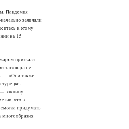
ом. Пандемия
оначально заявляли
ситесь к этому
нии на 15
 жаром призвала
и заговора не
у. — «Они также
 турецко-
 — вакцину
етив, что в
 смогла придумать
а многообразия