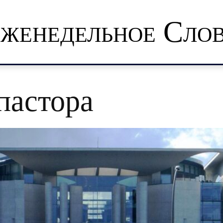
женедельное Сло
пастора