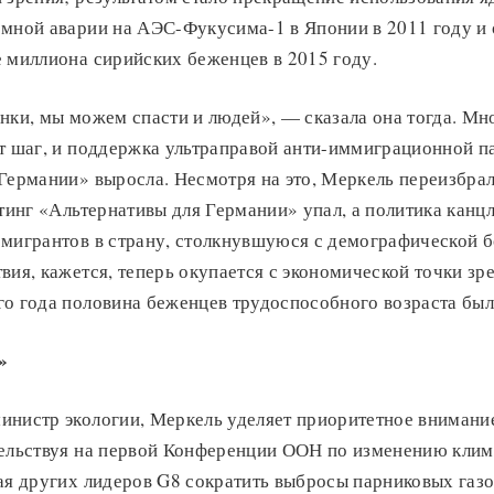
омной аварии на АЭС-Фукусима-1 в Японии в 2011 году и 
 миллиона сирийских беженцев в 2015 году.
нки, мы можем спасти и людей», — сказала она тогда. Мн
от шаг, и поддержка ультраправой анти-иммиграционной п
Германии» выросла. Несмотря на это, Меркель переизбрал
йтинг «Альтернативы для Германии» упал, а политика канц
 мигрантов в страну, столкнувшуюся с демографической 
вия, кажется, теперь окупается с экономической точки зр
о года половина беженцев трудоспособного возраста был
»
инистр экологии, Меркель уделяет приоритетное внимани
тельствуя на первой Конференции ООН по изменению клим
ая других лидеров G8 сократить выбросы парниковых газо