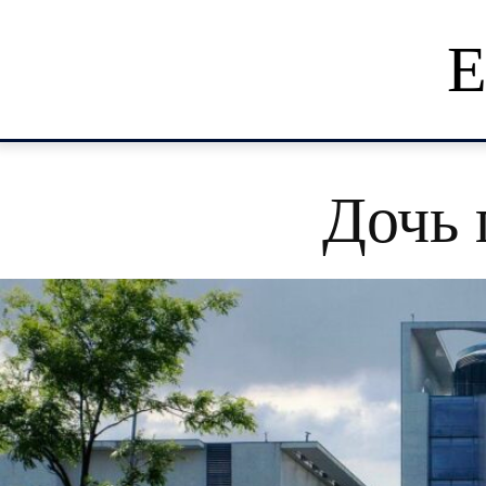
Е
Дочь 