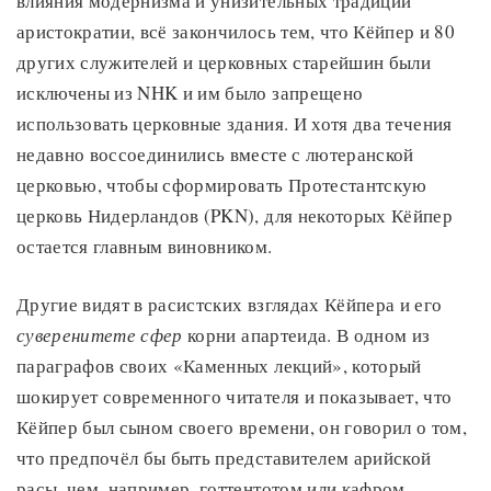
влияния модернизма и унизительных традиций
аристократии, всё закончилось тем, что Кёйпер и 80
других служителей и церковных старейшин были
исключены из NHK и им было запрещено
использовать церковные здания. И хотя два течения
недавно воссоединились вместе с лютеранской
церковью, чтобы сформировать Протестантскую
церковь Нидерландов (PKN), для некоторых Кёйпер
остается главным виновником.
Другие видят в расистских взглядах Кёйпера и его
суверенитете сфер
корни апартеида. В одном из
параграфов своих «Каменных лекций», который
шокирует современного читателя и показывает, что
Кёйпер был сыном своего времени, он говорил о том,
что предпочёл бы быть представителем арийской
расы, чем, например, готтентотом или кафром