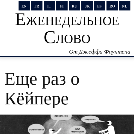
EN
FR
IT
FI
RU
UK
ES
RO
NL
Еженедельное
Слово
От Джеффа Фаунтена
Еще раз о
Кёйпере