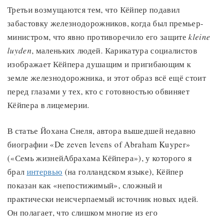
Третьи возмущаются тем, что Кёйпер подавил
забастовку железнодорожников, когда был премьер-
министром, что явно противоречило его защите
kleine
luyden
, маленьких людей. Карикатура социалистов
изображает Кёйпера душащим и пригибающим к
земле железнодорожника, и этот образ всё ещё стоит
перед глазами у тех, кто с готовностью обвиняет
Кёйпера в лицемерии.
В статье Йохана Снеля, автора вышедшей недавно
биографии «De zeven levens of Abraham Kuyper»
(«Семь жизнейАбрахама Кёйпера»), у которого я
брал
интервью
(на голландском языке), Кёйпер
показан как «непостижимый», сложный и
практически неисчерпаемый источник новых идей.
Он полагает, что слишком многие из его