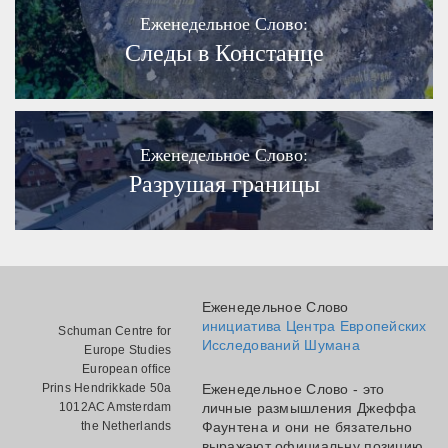
Еженедельное Слово:
Следы в Констанце
Еженедельное Слово:
Разрушая границы
Еженедельное Слово
инициатива Центра Европейских
Schuman Centre for
Исследований Шумана
Europe Studies
European office
Prins Hendrikkade 50a
Еженедельное Слово - это
1012AC Amsterdam
личные размышления Джеффа
the Netherlands
Фаунтена и они не бязательно
выражают официальну позицию