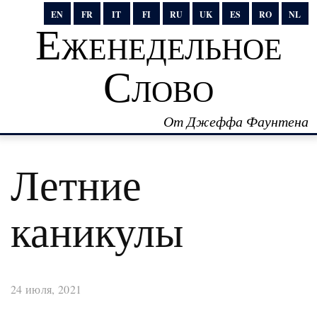
EN
FR
IT
FI
RU
UK
ES
RO
NL
Еженедельное
Слово
От Джеффа Фаунтена
Летние
каникулы
24 июля, 2021