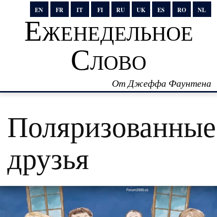
EN
FR
IT
FI
RU
UK
ES
RO
NL
Еженедельное
Слово
От Джеффа Фаунтена
Поляризованные
друзья