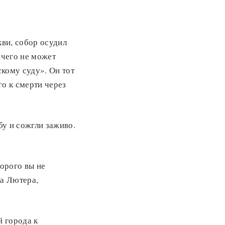
кви, собор осудил
ичего не может
скому суду». Он тот
го к смерти через
бу и сожгли заживо.
торого вы не
на Лютера,
й города к