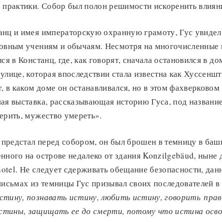
е практики. Собор был полон решимости искоренить влиян
анц и имея императорскую охранную грамоту, Гус увиде
ковным учениям и обычаям. Несмотря на многочисленные
ся в Констанц, где, как говорят, сначала остановился в до
улице, которая впоследствии стала известна как Хуссеншт
т, в каком доме он останавливался, но в этом фахверковом
ная выставка, рассказывающая историю Гуса, под назван
ерить, мужество умереть».
с предстал перед собором, он был брошен в темницу в ба
нного на острове недалеко от здания Konzilgebäud, ныне
lhotel. Не следует сдерживать обещание безопасности, дан
письмах из темницы Гус призывал своих последователей в
стину, познавать истину, любить истину, говорить
прав
тины, защищать ее до смерти, потому что истина осв