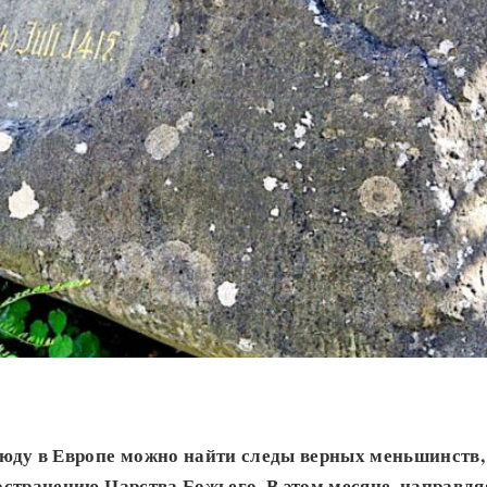
юду в Европе можно найти следы верных меньшинств
странению Царства Божьего. В этом месяце, направляя