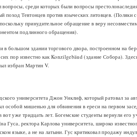
л вопросы, среди которых были вопросы престолонаследия
ый поход Тевтонцев против языческих литовцев. (Поляки 
 поскольку принудительное обращение в веру несовмести
онентом подлинного обращения).
 в большом здании торгового двора, построенном на бере
о сих пор известно как Konzilgebäud (здание Собора). Зде
был избран Мартин V.
ского университета Джон Уиклиф, который ратовал за ав
ыл особой мишенью для обвинения в ереси на первом засе
в вот уже тридцать лет. Богемские студенты вернули его у
Яна Гуса, ректора Карлова университета, широко известно
ком языке, а не на латыни. Гус критиковал продажу инду