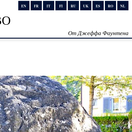
EN
FR
IT
FI
RU
UK
ES
RO
NL
во
От Джеффа Фаунтена