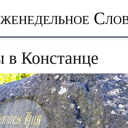
женедельное Сло
 в Констанце