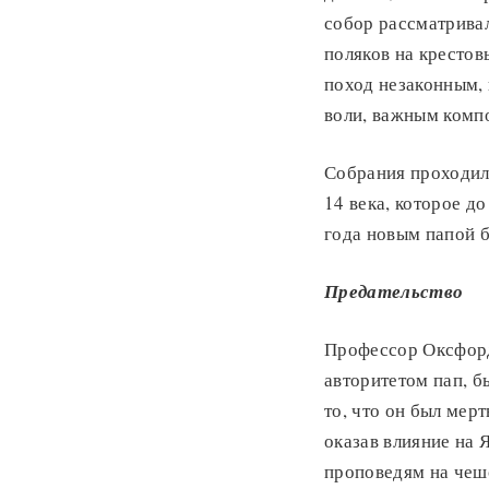
собор рассматрива
поляков на крестов
поход незаконным,
воли, важным комп
Собрания проходили
14 века, которое д
года новым папой 
Предательство
Профессор Оксфорд
авторитетом пап, б
то, что он был мерт
оказав влияние на 
проповедям на чешс