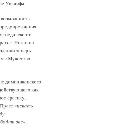
ие Уиклифа.
л возможность
 предупреждения
ме недалеко от
рассе. Никто на
 здании теперь
ием «Мужество
шне доминиканского
 действующего как
ное еретику,
 Праге «
искать
ду,
ободит вас
».