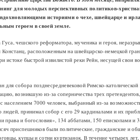
нинг для молодых перспективных политиков-христиан
 вдохновляющими историями о чехе, швейцарце и ирл
ьным героем в своей земле.
 Гуса, чешского реформатора, мученика и героя, неразры
 Констанц, расположенным на швейцарско-немецкой грани
ри истоке быстрой извилистой реки Рейн, несущей свои в
ан для собора позднесредневековой Римско-католической 
уацию, возникшую из-за соперничества трех претендентов
 с населением 7000 человек, выбранный из-за возможност
о людей, принимал собор с его 29 кардиналами и их приб
 права и богословия», 134 аббатами, 150 епископами и 
тысяч приспешников были политические, гражданские и о
рговцы, купцы и сотни куртизанок. В течение четырех лет,