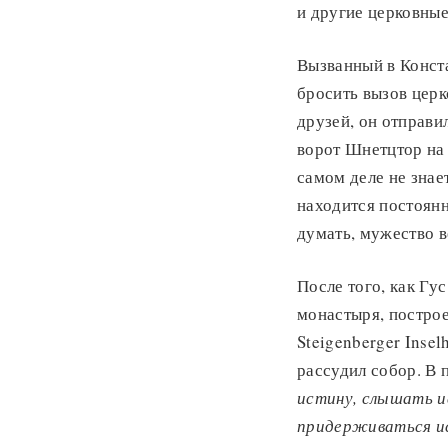
и другие церковны
Вызванный в Конст
бросить вызов цер
друзей, он отправил
ворот Шнетцтор на 
самом деле не знае
находится постоян
думать, мужество в
После того, как Гу
монастыря, построе
Steigenberger Inse
рассудил собор. В 
истину, слышать и
придерживаться ис