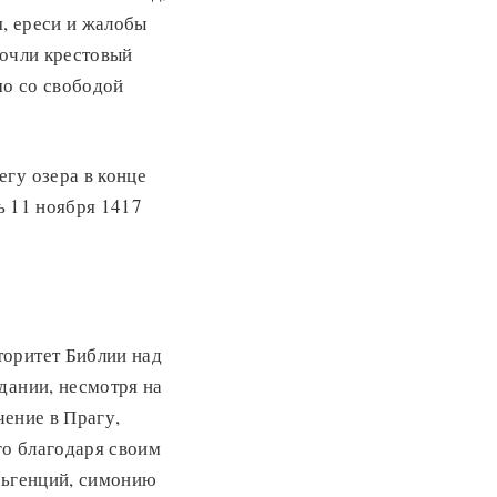
, ереси и жалобы
сочли крестовый
мо со свободой
гу озера в конце
сь 11 ноября 1417
торитет Библии над
дании, несмотря на
чение в Прагу,
го благодаря своим
льгенций, симонию