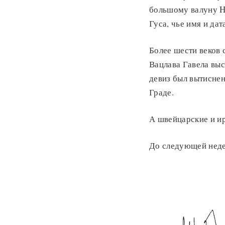
большому валуну H
Гуса, чье имя и да
Более шести веков 
Вацлава Гавела выс
девиз был вытисне
Граде.
А швейцарские и ир
До следующей неде