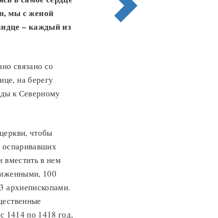
, мы с женой
андце – каждый из
вно связано со
це, на берегу
оды к Северному
церкви, чтобы
, оспаривавших
и вместить в нем
лиженными, 100
33 архиепископами.
бщественные
 с 1414 по 1418 год,