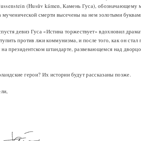
ussenstein (Husův kámen, Камень Гуса), обозначающему м
та мученической смерти высечены на нем золотыми буквам
спустя девиз Гуса «Истина торжествует» вдохновил драм
тупить против лжи коммунизма, и после того, как он стал 
н на президентском штандарте, развевающемся над дворц
ландские герои? Их истории будут рассказаны позже.
ли,