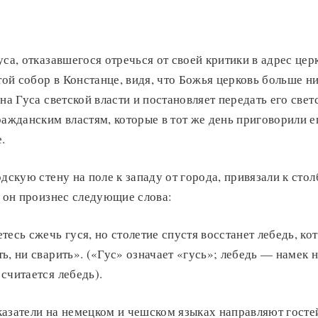
уса, отказавшегося отречься от своей критики в адрес цер
ятой собор в Констанце, видя, что Божья церковь больше н
на Гуса светской власти и постановляет передать его свет
ражданским властям, которые в тот же день приговорили е
.
одскую стену на поле к западу от города, привязали к стол
о он произнес следующие слова:
тесь сжечь гуся, но столетие спустя восстанет лебедь, ко
ь, ни сварить». («Гус» означает «гусь»; лебедь — намек 
считается лебедь).
азатели на немецком и чешском языках направляют госте