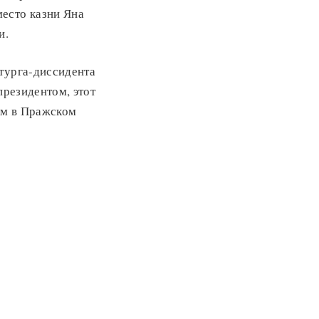
есто казни Яна
и.
атурга-диссидента
президентом, этот
ом в Пражском