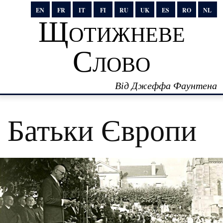
EN
FR
IT
FI
RU
UK
ES
RO
NL
Щотижневе
Слово
Від Джеффа Фаунтена
Батьки Європи