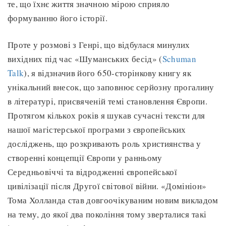
те, що їхнє життя значною мірою сприяло
формуванню його історії.
Проте у розмові з Генрі, що відбулася минулих
вихідних під час «Шуманських бесід» (
Schuman
Talk
), я відзначив його 650-сторінкову книгу як
унікальний внесок, що заповнює серйозну прогалину
в літературі, присвяченій темі становлення Європи.
Протягом кількох років я шукав сучасні тексти для
нашої магістерської програми з європейських
досліджень, що розкривають роль християнства у
створенні концепції Європи у ранньому
Середньовіччі та відродженні європейської
цивілізації після Другої світової війни. «Домініон»
Тома Холланда став довгоочікуваним новим викладом
на тему, до якої два покоління тому зверталися такі