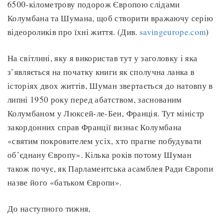
6500-кілометрову подорож Європою слідами
Колумбана та Шумана, щоб створити вражаючу серію
відеороликів про їхні життя. (Див.
savingeurope.com
)
На світлині, яку я використав тут у заголовку і яка
з’являється на початку книги як сполучна ланка в
історіях двох життів, Шуман звертається до натовпу в
липні 1950 року перед абатством, заснованим
Колумбаном у Люксей-ле-Бен, Франція. Тут міністр
закордонних справ Франції визнає Колумбана
«святим покровителем усіх, хто прагне побудувати
об’єднану Європу». Кілька років потому Шуман
також почує, як Парламентська асамблея Ради Європи
назве його «батьком Європи».
До наступного тижня,