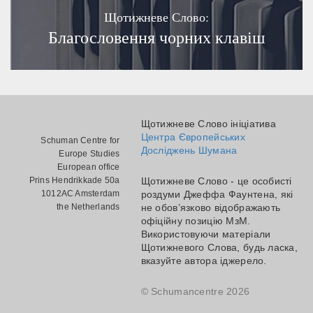
Щотижневе Слово:
Благословення чорних клавіш
Щотижневе Слово ініціатива
Центра Європейських
Schuman Centre for
Досліджень Шумана
Europe Studies
European office
Prins Hendrikkade 50a
Щотижневе Слово - це особисті
1012AC Amsterdam
роздуми Джеффа Фаунтена, які
the Netherlands
не обов’язково відображають
офіційну позицію МзМ.
Використовуючи матеріали
Щотижневого Слова, будь ласка,
вказуйте автора іджерело.
© Schumancentre 2026