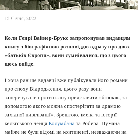
15 Січня, 2022
Коли Генрі Вайнер-Брукс запропонував видавцям
книгу з біографічною розповіддю одразу про двох
«батьків Європи», вони сумнівалися, що з цього
щось вийде.
І хоча раніше видавці вже публікували його романи
про епоху Відродження, цього разу вони
заперечували проти плану представити «бінокль, за
допомогою якого можна спостерігати за драмою
західної цивілізації». Зрештою, імена та історії
кельтського ченця
Колумбана
та Робера Шумана
майже не були відомі на континенті, незважаючи на