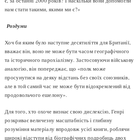
є, за останні 2000 років? І наскільки вони допомогли
нам стати такими, якими ми є?»
Роздуми
Хоч би яким було наступне десятиліття для Британії,
вважає він, воно не може бути часом географічного
та історичного парохіалізму. Застосовуючи військову
аналогію, він попереджає, що «полк може
просунутися на деяку відстань без своїх союзників,
але в той самий час не може бути відокремлений від
продовольчого ешелону».
Для того, хто охоче визнає свою дислексію, Генрі
розкриває величезну масштабність і глибину
розуміння матеріалу впродовж усієї книги, роблячи
широкі відступи від біографічних подробиць двох