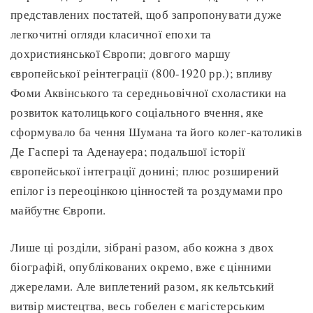
представлених постатей, щоб запропонувати дуже
легкочитні огляди класичної епохи та
дохристиянської Європи; довгого маршу
європейської реінтеграції (800-1920 рр.); впливу
Фоми Аквінського та середньовічної схоластики на
розвиток католицького соціального вчення, яке
сформувало ба чення Шумана та його колег-католиків
Де Гаспері та Аденауера; подальшої історії
європейської інтеграції донині; плюс розширений
епілог із переоцінкою цінностей та роздумами про
майбутнє Європи.
Лише ці розділи, зібрані разом, або кожна з двох
біографій, опублікованих окремо, вже є цінними
джерелами. Але виплетений разом, як кельтський
витвір мистецтва, весь гобелен є магістерським