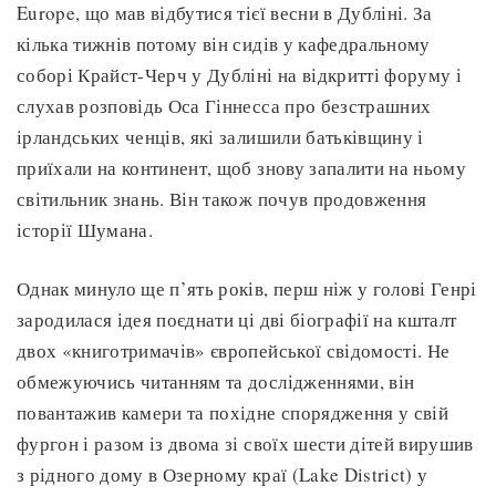
Europe, що мав відбутися тієї весни в Дубліні. За
кілька тижнів потому він сидів у кафедральному
соборі Крайст-Черч у Дубліні на відкритті форуму і
слухав розповідь Оса Гіннесса про безстрашних
ірландських ченців, які залишили батьківщину і
приїхали на континент, щоб знову запалити на ньому
світильник знань. Він також почув продовження
історії Шумана.
Однак минуло ще п’ять років, перш ніж у голові Генрі
зародилася ідея поєднати ці дві біографії на кшталт
двох «книготримачів» європейської свідомості. Не
обмежуючись читанням та дослідженнями, він
повантажив камери та похідне спорядження у свій
фургон і разом із двома зі своїх шести дітей вирушив
з рідного дому в Озерному краї (Lake District) у