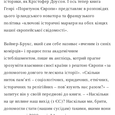
історики, як Крістофер Доусон. І ось тепер книга
Генрі «Порятунок Європи» представляє в розповідях
цього ірландського новатора та французького
політика «ключові історичні маркери на обох кінцях
нашої європейської свідомості».
Вайнер-Брукс, який сам себе називає «вченим із синіх
комірців» і працює поза академічним
істеблішментом, пише як англієць, котрий прагне
зрозуміти взаємини своєї країни з рештою Європи «за
допомогою довгого телескопа історії». «Скільки
ниток пам’яті – соціологічних, юридичних, етнічних,
історичних та релігійних – пов’язують нас разом?» –
запитує він у своїй передмові до книги. – «Наскільки
на це вплине наш вихід (з ЄС)? Наскільки ми, брити,
допомогли стати (нашим сусідам) такими, якими вони