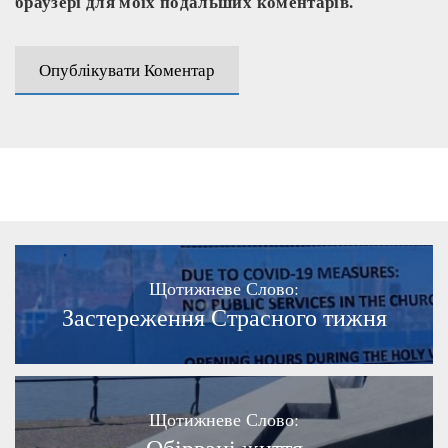
браузері для моїх подальших коментарів.
Щотижневе Слово:
Застереження Страсного тижня
Щотижневе Слово:
Обірвані життя