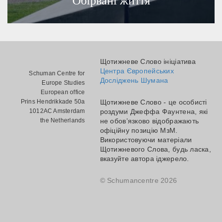
Щотижневе Слово ініціатива
Центра Європейських
Schuman Centre for
Досліджень Шумана
Europe Studies
European office
Prins Hendrikkade 50a
Щотижневе Слово - це особисті
1012AC Amsterdam
роздуми Джеффа Фаунтена, які
the Netherlands
не обов’язково відображають
офіційну позицію МзМ.
Використовуючи матеріали
Щотижневого Слова, будь ласка,
вказуйте автора іджерело.
© Schumancentre 2026