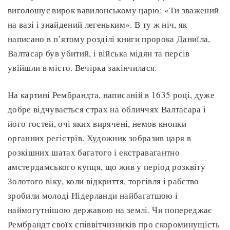
виголошує вирок вавилонському царю: «Ти зважений
на вазі і знайдений легеньким». В ту ж ніч, як
написано в п’ятому розділі книги пророка Даниїла,
Валтасар був убитий, і війська мідян та персів
увійшли в місто. Вечірка закінчилася.
На картині Рембрандта, написаній в 1635 році, дуже
добре відчувається страх на обличчях Валтасара і
його гостей, очі яких вирячені, немов кнопки
органних регістрів. Художник зобразив царя в
розкішних шатах багатого і екстравагантно
амстердамського купця, що жив у період розквіту
Золотого віку, коли відкриття, торгівля і рабство
зробили молоді Нідерланди найбагатшою і
наймогутнішою державою на землі. Чи попереджає
Рембрандт своїх співвітчизників про скороминущість