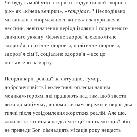
Чи будуть майбутні історики згадувати цей «корона-
рік» як «кінець вечірки», «
rampjaar
»? Несподівано
ми випали з «нормального життя» і занурилися в
неясний, невизначений період ізоляції і порушеного
звичного укладу. Фізичне здоров’я, економічне
здоров’я, психічне здоров’я, політичне здоров’я,
здоров’я сім’ї, соціальне здоров’я – все це
поставлено на карту.
Неординарні реакції на ситуацію, гумор,
доброзичливість і колективні оплески нашим
медикам-героям, які працюють над тим, щоб звести
лихо до мінімуму, допомогли нам пережити перші два
тижні після усвідомлення жорстких реалій. Але що,
коли це затягнеться на два місяці? шість місяців? або,
не приведи Бог, сімнадцять місяців року нещасть