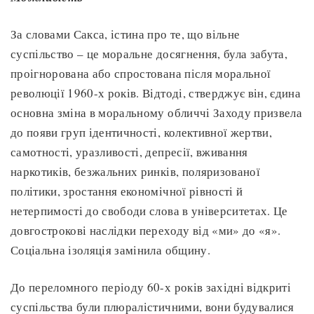
За словами Сакса, істина про те, що вільне
суспільство – це моральне досягнення, була забута,
проігнорована або спростована після моральної
революції 1960-х років. Відтоді, стверджує він, єдина
основна зміна в моральному обличчі Заходу призвела
до появи груп ідентичності, колективної жертви,
самотності, уразливості, депресії, вживання
наркотиків, безжальних ринків, поляризованої
політики, зростання економічної рівності й
нетерпимості до свободи слова в університетах. Це
довгострокові наслідки переходу від «ми» до «я».
Соціальна ізоляція замінила общину.
До переломного періоду 60-х років західні відкриті
суспільства були плюралістичними, вони будувалися