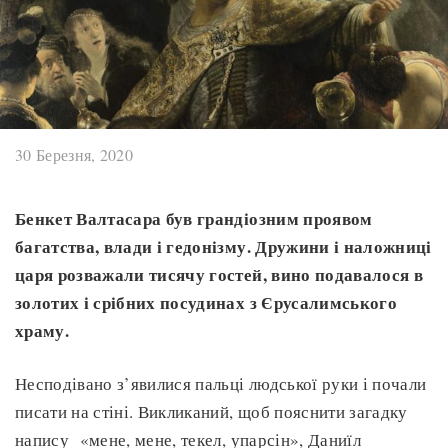
30 Березня, 2020
Бенкет Валтасара був грандіозним проявом
багатства, влади і гедонізму. Дружини і наложниці
царя розважали тисячу гостей, вино подавалося в
золотих і срібних посудинах з Єрусалимського
храму.
Несподівано з’явилися пальці людської руки і почали
писати на стіні. Викликаний, щоб пояснити загадку
напису «мене, мене, текел, упарсін», Даниїл