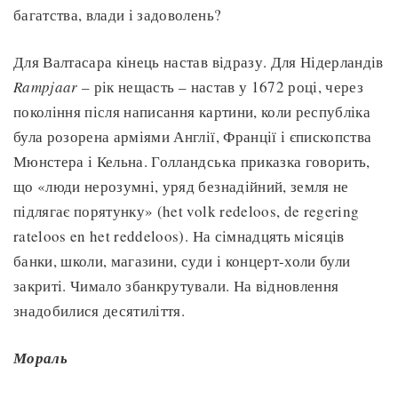
багатства, влади і задоволень?
Для Валтасара кінець настав відразу. Для Нідерландів
Rampjaar
– рік нещасть – настав у 1672 році, через
покоління після написання картини, коли республіка
була розорена арміями Англії, Франції і єпископства
Мюнстера і Кельна. Голландська приказка говорить,
що «люди нерозумні, уряд безнадійний, земля не
підлягає порятунку» (het volk redeloos, de regering
rateloos en het reddeloos). На сімнадцять місяців
банки, школи, магазини, суди і концерт-холи були
закриті. Чимало збанкрутували. На відновлення
знадобилися десятиліття.
Мораль