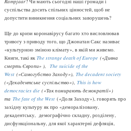
Rampjaar
? Чи мають сьогодні наші громади і
суспільства досить спільних цінностей, щоб не
допустити виникнення соціальних заворушень?
Ще до кризи коронавірусу багато хто висловлював
тривогу з приводу того, що Джонатан Сакс називає
«культурною зміною клімату», в якій ми живемо.
Книги, такі як
The strange death of Europe
(«Дивна
смерть Європи» ),
The suicide of the
West
(«Самогубство Заходу»),
The decadent society
(«Декадентське суспільство»),
This is how
democracies die
(«Так помирають демократії»)
та
The fate of the West
(
«
Доля Заходу»), говорять про
західну культуру як про «деморалізовану,
декадентську, демографічно складну, розділену,
дисфункціональну, для якої характерні дефляція,