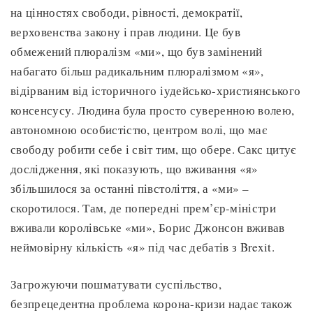
на цінностях свободи, рівності, демократії,
верховенства закону і прав людини. Це був
обмежений плюралізм «ми», що був замінений
набагато більш радикальним плюралізмом «я»,
відірваним від історичного іудейсько-християнського
консенсусу. Людина була просто суверенною волею,
автономною особистістю, центром волі, що має
свободу робити себе і світ тим, що обере. Сакс цитує
дослідження, які показують, що вживання «я»
збільшилося за останні півстоліття, а «ми» –
скоротилося. Там, де попередні прем’єр-міністри
вживали королівське «ми», Борис Джонсон вживав
неймовірну кількість «я» під час дебатів з Brexit.
Загрожуючи пошматувати суспільство,
безпрецедентна проблема корона-кризи надає також