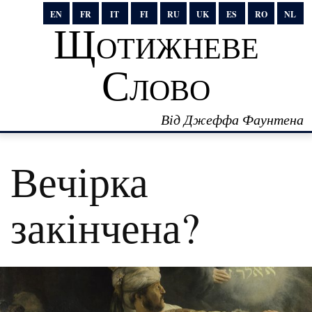
EN
FR
IT
FI
RU
UK
ES
RO
NL
Щотижневе
Слово
Від Джеффа Фаунтена
Вечірка
закінчена?