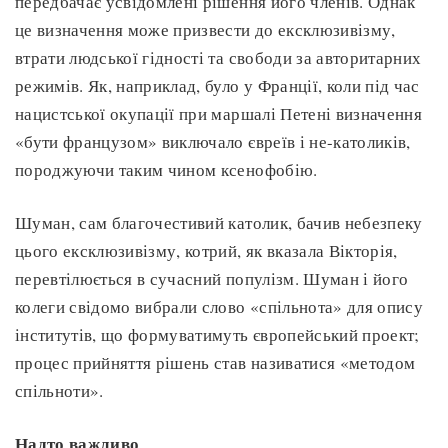
передбачає усвідомлені рішення його членів. Однак
це визначення може призвести до ексклюзивізму,
втрати людської гідності та свободи за авторитарних
режимів. Як, наприклад, було у Франції, коли під час
нацистської окупації при маршалі Петені визначення
«бути французом» виключало євреїв і не-католиків,
породжуючи таким чином ксенофобію.
Шуман, сам благочестивий католик, бачив небезпеку
цього ексклюзивізму, котрий, як вказала Вікторія,
перевтілюється в сучасний популізм. Шуман і його
колеги свідомо вибрали слово «спільнота» для опису
інститутів, що формуватимуть європейський проект;
процес прийняття рішень став називатися «методом
спільноти».
Надто важливо