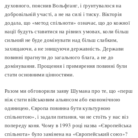
духовного, пояснив Вольфганг, і ґрунтувалося на
добровільній участі, а не на силі і тиску. Вікторія
додала, що «метод спільноти» означає, що до кожної
нації будуть ставитися на рівних умовах, коли більш
сильний не буде домінувати над більш слабким,
захищаючи, а не знищуючи державність. Держави
повинні прагнути до загального блага, а не до
домінування. Прощення і примирення повинні були
стати основними цінностями.
Разом ми обговорили заяву Шумана про те, що «перш
ніж стати військовим альянсом або економічною
одиницею, Європа повинна бути культурною
спільнотою», і задали питання, чи не стоїть у нас віз
попереду коня. Чому в 1993 році назва «Європейська
спільнота» було замінена на «Європейський союз»?