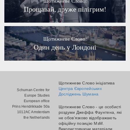
Щотижневе Слово:
Прощавай, друже пілігрим!
Щотижневе Слово:
Один день у Лондоні
Щотижневе Слово ініціатива
Центра Європейських
Schuman Centre for
Досліджень Шумана
Europe Studies
European office
Prins Hendrikkade 50a
Щотижневе Слово - це особисті
1012AC Amsterdam
роздуми Джеффа Фаунтена, які
the Netherlands
не обов’язково відображають
офіційну позицію МзМ.
Використовуючи матеріали