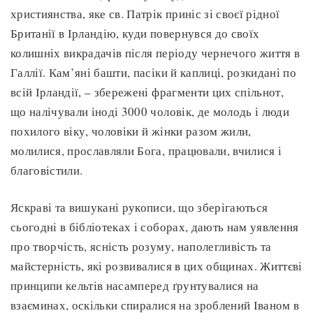
християнства, яке св. Патрік приніс зі своєї рідної
Британії в Ірландію, куди повернувся до своїх
колишніх викрадачів після періоду чернечого життя в
Галлії. Кам’яні башти, пасіки й каплиці, розкидані по
всій Ірландії, – збережені фрагменти цих спільнот,
що налічували іноді 3000 чоловік, де молодь і люди
похилого віку, чоловіки й жінки разом жили,
молилися, прославляли Бога, працювали, вчилися і
благовістили.
Яскраві та вишукані рукописи, що зберігаються
сьогодні в бібліотеках і соборах, дають нам уявлення
про творчість, ясність розуму, наполегливість та
майстерність, які розвивалися в цих общинах. Життєві
принципи кельтів насамперед ґрунтувалися на
взаєминах, оскільки спиралися на зроблений Іваном в