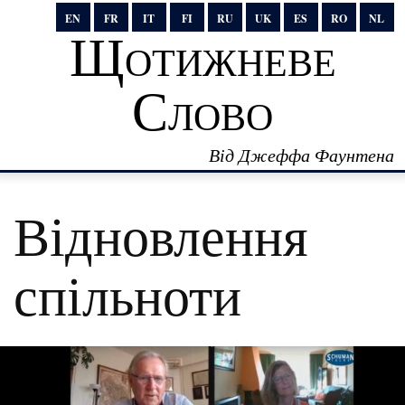
EN
FR
IT
FI
RU
UK
ES
RO
NL
Щотижневе
Слово
Від Джеффа Фаунтена
Відновлення
спільноти