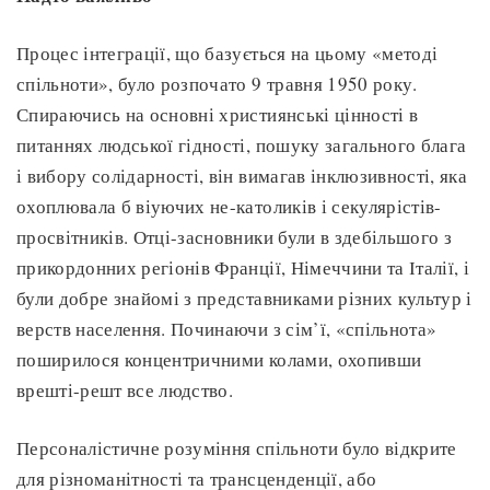
Процес інтеграції, що базується на цьому «методі
спільноти», було розпочато 9 травня 1950 року.
Спираючись на основні християнські цінності в
питаннях людської гідності, пошуку загального блага
і вибору солідарності, він вимагав інклюзивності, яка
охоплювала б віуючих не-католиків і секулярістів-
просвітників. Отці-засновники були в здебільшого з
прикордонних регіонів Франції, Німеччини та Італії, і
були добре знайомі з представниками різних культур і
верств населення. Починаючи з сім’ї, «спільнота»
поширилося концентричними колами, охопивши
врешті-решт все людство.
Персоналістичне розуміння спільноти було відкрите
для різноманітності та трансценденції, або