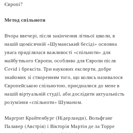
Європі?
Метод спільноти
Вчора ввечері, після закінчення літньої школи, в
нашій щомісячній «Шуманський бесіді» основна
увага приділялася важливості «спільноти» для
майбутнього Європи, особливо для Європи після
Covid і брексіта. Три наукових експерти, добре
знайомих зі створенням того, що колись називалося
Європейською спільнотою, приєдналися до мене в
нашій віртуальній студії, аби дослідити актуальність
розуміння «спільноти» Шуманом.
Маргрит Крайтенбург (Нідерланди), Вольфганг
Палавер (Австрія) і Вікторія Мартін де ла Торре