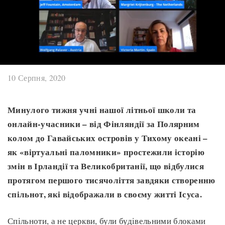
10 Серпня, 2020
Минулого тижня учні нашої літньої школи та
онлайн-учасники – від Фінляндії за Полярним
колом до Гавайських островів у Тихому океані –
як «віртуальні паломники» простежили історію
змін в Ірландії та Великобританії, що відбулися
протягом першого тисячоліття завдяки створенню
спільнот, які відображали в своєму житті Ісуса.
Спільноти, а не церкви, були будівельними блоками