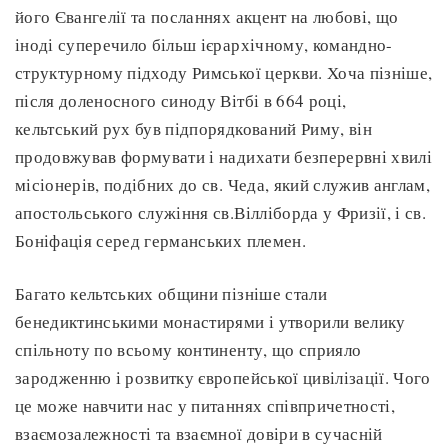
його Євангелії та посланнях акцент на любові, що
іноді суперечило більш ієрархічному, командно-
структурному підходу Римської церкви. Хоча пізніше,
після доленосного синоду Вітбі в 664 році,
кельтський рух був підпорядкований Риму, він
продовжував формувати і надихати безперервні хвилі
місіонерів, подібних до св. Чеда, який служив англам,
апостольського служіння св.Вілліборда у Фризії, і св.
Боніфація серед германських племен.
Багато кельтських общини пізніше стали
бенедиктинськими монастирями і утворили велику
спільноту по всьому континенту, що сприяло
зародженню і розвитку європейської цивілізації. Чого
це може навчити нас у питаннях співпричетності,
взаємозалежності та взаємної довіри в сучасній