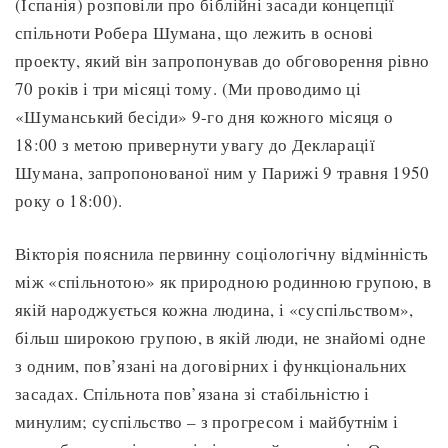
(Іспанія) розповіли про біблійні засади концепції
спільноти Робера Шумана, що лежить в основі
проекту, який він запропонував до обговорення рівно
70 років і три місяці тому. (Ми проводимо ці
«Шуманський бесіди» 9-го дня кожного місяця о
18:00 з метою привернути увагу до Декларації
Шумана, запропонованої ним у Парижі 9 травня 1950
року о 18:00).
Вікторія пояснила первинну соціологічну відмінність
між «спільнотою» як природною родинною групою, в
якій народжується кожна людина, і «суспільством»,
більш широкою групою, в якій люди, не знайомі одне
з одним, пов’язані на договірних і функціональних
засадах. Спільнота пов’язана зі стабільністю і
минулим; суспільство – з прогресом і майбутнім і