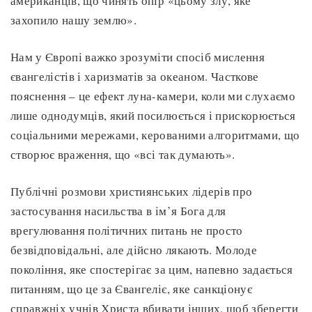
американців, що чинять опір «цьому злу, яке
захопило нашу землю».
Нам у Європі важко зрозуміти спосіб мислення
євангелістів і харизматів за океаном. Часткове
пояснення – це ефект луна-камери, коли ми слухаємо
лише однодумців, який посилюється і прискорюється
соціальними мережами, керованими алгоритмами, що
створює враження, що «всі так думають».
Публічні розмови християнських лідерів про
застосування насильства в ім’я Бога для
врегулювання політичних питань не просто
безвідповідальні, але дійсно лякають. Молоде
покоління, яке спостерігає за цим, напевно задається
питанням, що це за Євангеліє, яке санкціонує
справжніх учнів Христа вбивати інших, щоб зберегти