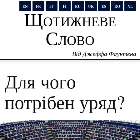
EN
FR
IT
FI
RU
UK
ES
RO
NL
Щотижневе
Слово
Від Джеффа Фаунтена
Для чого
потрібен уряд?