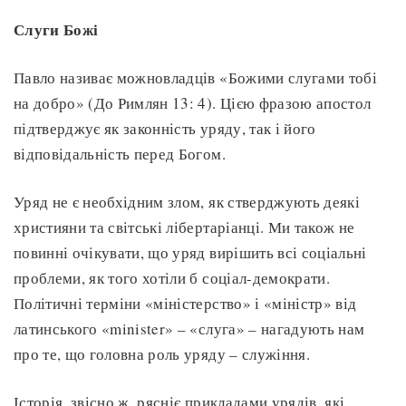
Слуги Божі
Павло називає можновладців «Божими слугами тобі
на добро» (До Римлян 13: 4). Цією фразою апостол
підтверджує як законність уряду, так і його
відповідальність перед Богом.
Уряд не є необхідним злом, як стверджують деякі
християни та світські лібертаріанці. Ми також не
повинні очікувати, що уряд вирішить всі соціальні
проблеми, як того хотіли б соціал-демократи.
Політичні терміни «міністерство» і «міністр» від
латинського «minister» – «слуга» – нагадують нам
про те, що головна роль уряду – служіння.
Історія, звісно ж, рясніє прикладами урядів, які