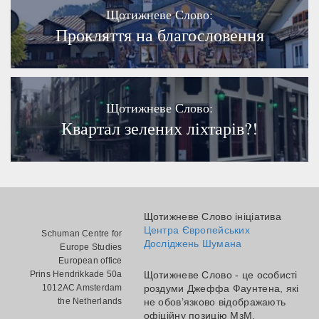
Щотижневе Слово:
Прокляття на благословення
Щотижневе Слово:
Квартал зелених ліхтарів?!
Щотижневе Слово ініціатива
Центра Європейських
Schuman Centre for
Досліджень Шумана
Europe Studies
European office
Prins Hendrikkade 50a
Щотижневе Слово - це особисті
1012AC Amsterdam
роздуми Джеффа Фаунтена, які
the Netherlands
не обов’язково відображають
офіційну позицію МзМ.