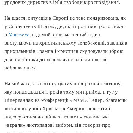
урядових директив в ім’я свободи віросповідання.
На щастя, ситуація в Європі не така поляризована, як
у Сполучених Штатах, де, як я прочитав цього тижня
в
Newsweek
, відомий харизматичний лідер,
виступаючи на християнському телебаченні, закликав
прихильників Трампа і християн скуповувати зброю
для підготовки до «громадянської війни», що
наближається.
На мій жах, я впізнав у цьому «пророкові» людину,
яку понад двадцять років тому ми приймали тут у
Нідерландах на конференції «МзМ». Тепер, благаючи
«істинних учнів Христа» в Америці повстати і
підготуватися до війни зі «злими» силами, які
«вкрали» листопадові вибори, він говорив про