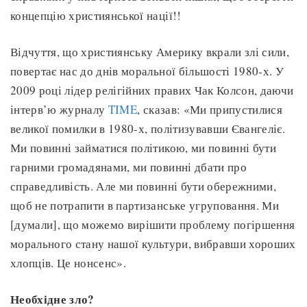
концепцію християнської нації!!
Відчуття, що християнську Америку вкрали злі сили,
повертає нас до днів моральної більшості 1980-х. У
2009 році лідер релігійних правих Чак Колсон, даючи
інтерв’ю журналу
TIME
, сказав: «Ми припустилися
великої помилки в 1980-х, політизувавши Євангеліє.
Ми повинні займатися політикою, ми повинні бути
гарними громадянами, ми повинні дбати про
справедливість. Але ми повинні бути обережними,
щоб не потрапити в партизанське угруповання. Ми
[думали], що можемо вирішити проблему погіршення
морального стану нашої культури, вибравши хороших
хлопців. Це нонсенс».
Необхідне зло?