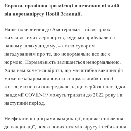
Європи, провівши три місяці в незвично вільній
від коронавірусу Новій Зеландії.
Наше повернення до Амстердама – після трьох
жахливо тихих аеропортів, куди ми прибували на
нашому шляху додому, – стало суворим
нагадуванням про те, що ненормальне все ще є
нормою. Нормальність залишається ненормальною.
Хоча нам хочеться вірити, що масштабна вакцинація
може незабаром відновити «нормальний» спосіб
життя, експерти попереджають, що серйозні наслідки
пандемії COVID-19 можуть тривати до 2022 року і в
наступний період.
Неефективні програми вакцинації, вороже ставлення
до вакцинації, поява нових штамів вірусу і небажання