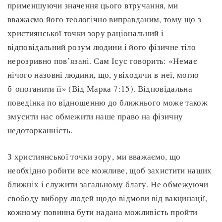
применшуючи значення цього втручання, ми
вважаємо його теологічно виправданим, тому що з
християнської точки зору раціональний і
відповідальний розум людини і його фізичне тіло
нерозривно пов’язані. Сам Ісус говорить: «Немає
нічого назовні людини, що, увіходячи в неї, могло
б опоганити її» (Від Марка 7:15). Відповідальна
поведінка по відношенню до ближнього може також
змусити нас обмежити наше право на фізичну
недоторканність.
З християнської точки зору, ми вважаємо, що
необхідно робити все можливе, щоб захистити наших
ближніх і служити загальному благу. Не обмежуючи
свободу вибору людей щодо відмови від вакцинації,
кожному повинна бути надана можливість пройти