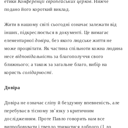
етики
Конференції європейських церков
. Нижче
подано його короткий виклад.
Жити в нашому світі сьогодні означає залежати від
інших, підкреслюється в документі. Це вимагає
елементарної
довіри
, без якого людське життя не
може процвітати. Як частина спільноти кожна людина
несе
відповідальність
за благополуччя свого
ближнього; а також за загальне благо, вибір на
користь
солідарності
.
Довіра
Довіра не означає сліпу й бездумну впевненість, але
перебуває в тісному зв’язку з критичним
дослідженням. Проте Павло говорить нам все
випробовувати і твердо триматися доброго (1 до