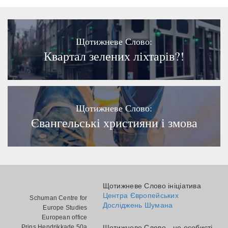
Щотижневе Слово:
Квартал зелених ліхтарів?!
Щотижневе Слово:
Євангельські християни і змова
Щотижневе Слово ініціатива
Центра Європейських
Schuman Centre for
Досліджень Шумана
Europe Studies
European office
Prins Hendrikkade 50a
Щотижневе Слово - це особисті