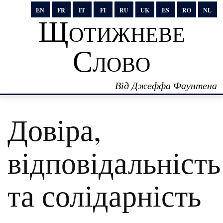
EN
FR
IT
FI
RU
UK
ES
RO
NL
Щотижневе
Слово
Від Джеффа Фаунтена
Довіра,
відповідальність
та солідарність