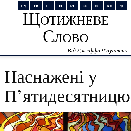
EN
FR
IT
FI
RU
UK
ES
RO
NL
Щотижневе
Слово
Від Джеффа Фаунтена
Наснажені у
П’ятидесятницю