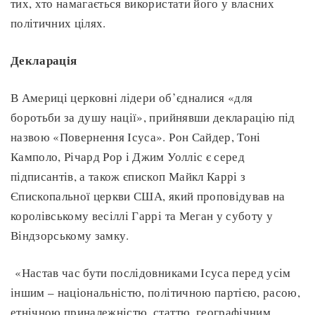
тих, хто намагається використати його у власних
політичних цілях.
Декларація
В Америці церковні лідери об’єдналися «для
боротьби за душу нації», прийнявши декларацію під
назвою «Повернення Ісуса». Рон Сайдер, Тоні
Камполо, Річард Рор і Джим Уолліс є серед
підписантів, а також єпископ Майкл Каррі з
Єпископальної церкви США, який проповідував на
королівському весіллі Гаррі та Меган у суботу у
Віндзорському замку.
«Настав час бути послідовниками Ісуса перед усім
іншим – національністю, політичною партією, расою,
етнічною приналежністю, статтю, географічним