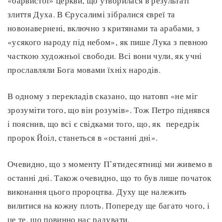
«барвистої» церкви, що утворилася в результаті
злиття Духа. В Єрусалимі зібралися євреї та
новонавернені, включно з критянами та арабами, з
«усякого народу під небом», як пише Лука з певною
часткою художньої свободи. Всі вони чули, як учні
прославляли Бога мовами їхніх народів.
В одному з перекладів сказано, що натовп «не міг
зрозуміти того, що він розумів». Тож Петро піднявся
і пояснив, що всі є свідками того, що, як передрік
пророк Йоіл, станеться в «останні дні».
Очевидно, що з моменту П’ятидесятниці ми живемо в
останні дні. Також очевидно, що то був лише початок
виконання цього пророцтва. Духу ще належить
вилитися на кожну плоть. Попереду ще багато чого, і
це те, що повинно нас радувати.