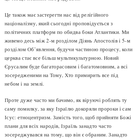
Це також має застерегти нас від релігійного
націоналізму, який сьогодні проповідується з
політичних платформ по обидва боки Атлантики. Ми
живемо десь між 2-м розділом Діянь Апостолів і 5-м
розділом Об’явлення, будучи частиною процесу, коли
церква стає все більш мультикультурною. Новий
Єрусалим буде багаторасовим і багатомовним, а всі
зосередженими на Тому, Хто примирить все під
небом і на землі.
Проте дуже часто ми бачимо, як віруючі роблять ту
саму помилку, за яку Ізраїлю докоряли пророки і сам
Ісус: етноцентризм. Замість того, щоб прийняти Божі
плани для всіх народів, Ізраїль занадто часто
зосереджувався на тому, що він є обраним. Занадто