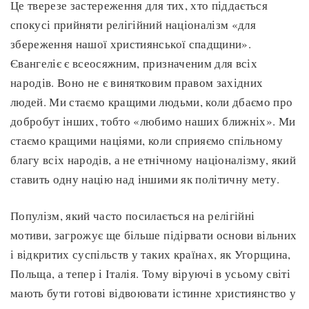
Це тверезе застереження для тих, хто піддається
спокусі прийняти релігійний націоналізм «для
збереження нашої християнської спадщини».
Євангеліє є всеосяжним, призначеним для всіх
народів. Воно не є винятковим правом західних
людей. Ми стаємо кращими людьми, коли дбаємо про
добробут інших, тобто «любимо наших ближніх». Ми
стаємо кращими націями, коли сприяємо спільному
благу всіх народів, а не етнічному націоналізму, який
ставить одну націю над іншими як політичну мету.
Популізм, який часто посилається на релігійні
мотиви, загрожує ще більше підірвати основи вільних
і відкритих суспільств у таких країнах, як Угорщина,
Польща, а тепер і Італія. Тому віруючі в усьому світі
мають бути готові відвоювати істинне християнство у