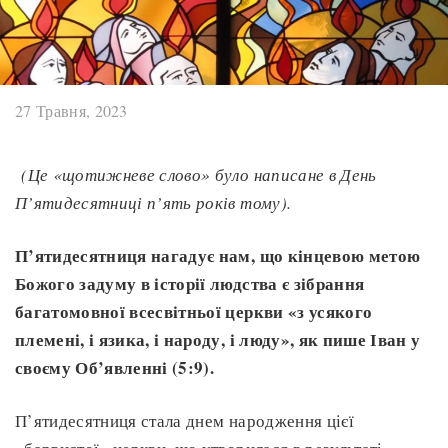
27 Травня, 2023
(Це «щотижневе слово» було написане в День
П’ятидесятниці п’ять років тому).
П’ятидесятниця нагадує нам, що кінцевою метою
Божого задуму в історії людства є зібрання
багатомовної всесвітньої церкви «з усякого
племені, і язика, і народу, і люду», як пише Іван у
своєму Об’явленні (5:9).
П’ятидесятниця стала днем народження цієї