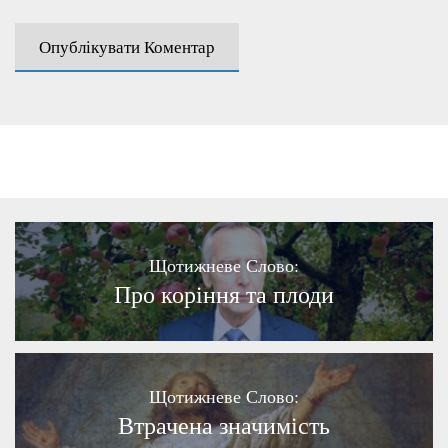
Щотижневе Слово:
Про коріння та плоди
Щотижневе Слово:
Втрачена значимість