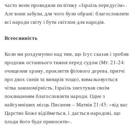
часто вони проводили політику «Ізраїль передусім».
Але вони забули, для чого були обрані: благословляти
всі народи світу і бути світлом для народів.
Всеосяжність
Коли ми роздумуємо над тим, що Ісус сказав і зробив
продовж останнього тижня перед судом (Мт. 21-24:
очищення храму, прокляття фіґового дерева, притчі
про двох синів та винарів тощо), вимальовується
чітка закономірність. Ізраїль знехтував своїм
покликанням благословляти народи. Одне з
найсумніших місць Писання – Матвія 21:43: «від вас
Царство Боже відійметься, і дасться народові, що
плоди його буде приносити».