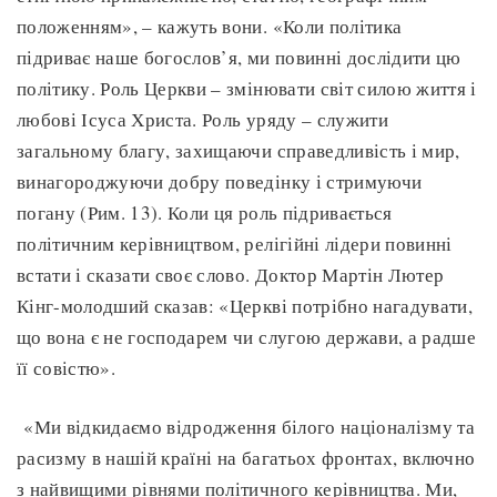
положенням», – кажуть вони. «Коли політика
підриває наше богослов’я, ми повинні дослідити цю
політику. Роль Церкви – змінювати світ силою життя і
любові Ісуса Христа. Роль уряду – служити
загальному благу, захищаючи справедливість і мир,
винагороджуючи добру поведінку і стримуючи
погану (Рим. 13). Коли ця роль підривається
політичним керівництвом, релігійні лідери повинні
встати і сказати своє слово. Доктор Мартін Лютер
Кінг-молодший сказав: «Церкві потрібно нагадувати,
що вона є не господарем чи слугою держави, а радше
її совістю».
«Ми відкидаємо відродження білого націоналізму та
расизму в нашій країні на багатьох фронтах, включно
з найвищими рівнями політичного керівництва. Ми,