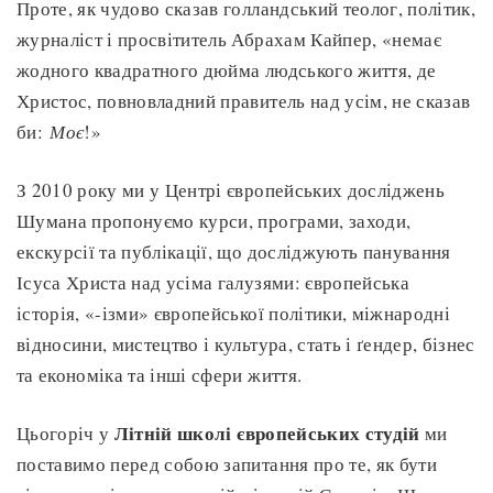
Проте, як чудово сказав голландський теолог, політик,
журналіст і просвітитель Абрахам Кайпер, «немає
жодного квадратного дюйма людського життя, де
Христос, повновладний правитель над усім, не сказав
би:
Моє
!»
З 2010 року ми у Центрі європейських досліджень
Шумана пропонуємо курси, програми, заходи,
екскурсії та публікації, що досліджують панування
Ісуса Христа над усіма галузями: європейська
історія, «-ізми» європейської політики, міжнародні
відносини, мистецтво і культура, стать і ґендер, бізнес
та економіка та інші сфери життя.
Літній школі європейських студій
Цьогоріч у
ми
поставимо перед собою запитання про те, як бути