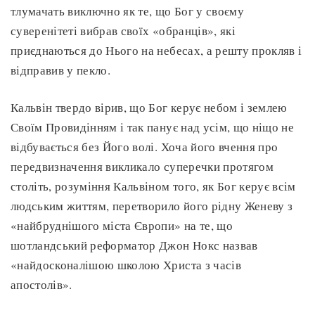
тлумачать виключно як те, що Бог у своєму
суверенітеті вибрав своїх «обранців», які
приєднаються до Нього на небесах, а решту прокляв і
відправив у пекло.
Кальвін твердо вірив, що Бог керує небом і землею
Своїм Провидінням і так панує над усім, що ніщо не
відбувається без Його волі. Хоча його вчення про
передвизначення викликало суперечки протягом
століть, розуміння Кальвіном того, як Бог керує всім
людським життям, перетворило його рідну Женеву з
«найбруднішого міста Європи» на те, що
шотландський реформатор Джон Нокс назвав
«найдосконалішою школою Христа з часів
апостолів».