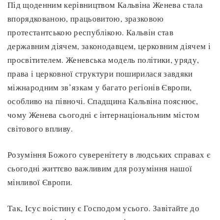
Під щоденним керівництвом Кальвіна Женева стала
впорядкованою, працьовитою, зразковою
протестантською республікою. Кальвін став
державним діячем, законодавцем, церковним діячем і
просвітителем. Женевська модель політики, уряду,
права і церковної структури поширилася завдяки
міжнародним зв’язкам у багато регіонів Європи,
особливо на півночі. Спадщина Кальвіна пояснює,
чому Женева сьогодні є інтернаціональним містом
світового впливу.
Розуміння Божого суверенітету в людських справах є
сьогодні життєво важливим для розуміння нашої
мінливої Європи.
Так, Ісус воістину є Господом усього. Завітайте до