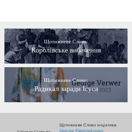
Щотижневе Слово:
Королівське вибачення
Щотижневе Слово:
Радикал заради Ісуса
Щотижневе Слово ініціатива
Центра Європейських
Schuman Centre for