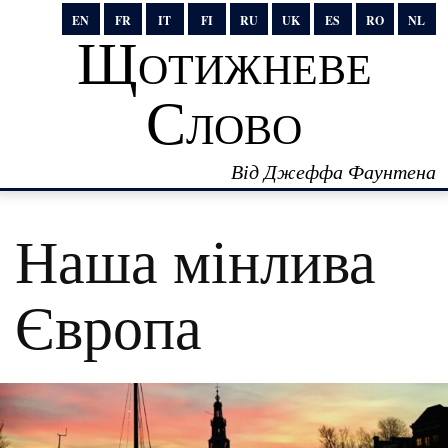
EN
FR
IT
FI
RU
UK
ES
RO
NL
Щотижневе
Слово
Від Джеффа Фаунтена
Наша мінлива
Європа