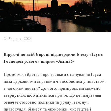
24 Червня, 2023
Віруючі по всій Європі підтвердили б тезу «Ісус є
Господом усього» щирим «Амінь!»
Проте, коли йдеться про те, яким є панування Ісуса
поза церковними справами чи особистим учнівством,
з чого нам почати? До чого, приміром, ми можемо
звернутися, щоб дізнатися про те, що́ це панування
означає стосовно політики та уряду, закону і
правосуддя, бізнесу та економіки, мистецтва і