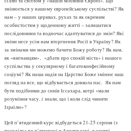
сіллю та світлом у «нашій мінливій Європі». Що
змінюється у нашому європейському суспільстві? Як
нам – у наших церквах, рухах та як окремим
особистостям у щоденному житті – залишатися
послідовними та водночас адаптуватися до змін? Які
зміни несе усім нам вторгнення Росії в Україну? Як
за змінами ми можемо бачити Божу роботу? Як нам,
як «вигнанцям», «дбати про спокій міста» і нашого
суспільства у секулярному і багатоконфесійному
соціумі? Як наша надія на Царство Боже змінює наш
погляд на все, що відбувається довкола нас. Як нам
бути подібними до синів Іссахара, котрі «мали
розуміння часу, і знали, що і коли слід чинити
Ізраїлю»?
Цей п’ятиденний курс відбудеться 21-25 серпня (з
понеділка по п’ятницю) в Амстердамі, в центрі