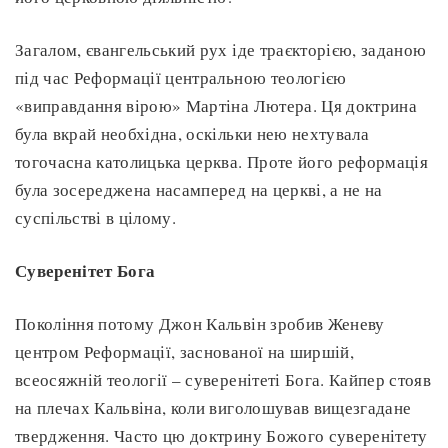
Загалом, євангельський рух іде траєкторією, заданою
під час Реформації центральною теологією
«виправдання вірою» Мартіна Лютера. Ця доктрина
була вкрай необхідна, оскільки нею нехтувала
тогочасна католицька церква. Проте його реформація
була зосереджена насамперед на церкві, а не на
суспільстві в цілому.
Суверенітет Бога
Покоління потому Джон Кальвін зробив Женеву
центром Реформації, заснованої на ширшій,
всеосяжній теології – суверенітеті Бога. Кайпер стояв
на плечах Кальвіна, коли виголошував вищезгадане
твердження. Часто цю доктрину Божого суверенітету