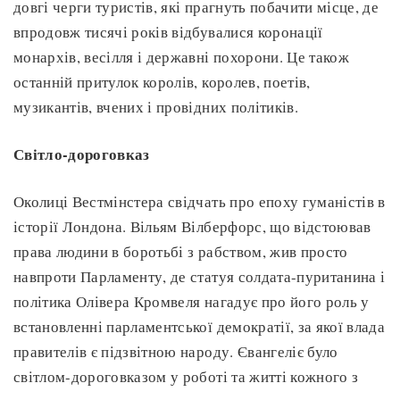
довгі черги туристів, які прагнуть побачити місце, де
впродовж тисячі років відбувалися коронації
монархів, весілля і державні похорони. Це також
останній притулок королів, королев, поетів,
музикантів, вчених і провідних політиків.
Світло-дороговказ
Околиці Вестмінстера свідчать про епоху гуманістів в
історії Лондона. Вільям Вілберфорс, що відстоював
права людини в боротьбі з рабством, жив просто
навпроти Парламенту, де статуя солдата-пуританина і
політика Олівера Кромвеля нагадує про його роль у
встановленні парламентської демократії, за якої влада
правителів є підзвітною народу. Євангеліє було
світлом-дороговказом у роботі та житті кожного з