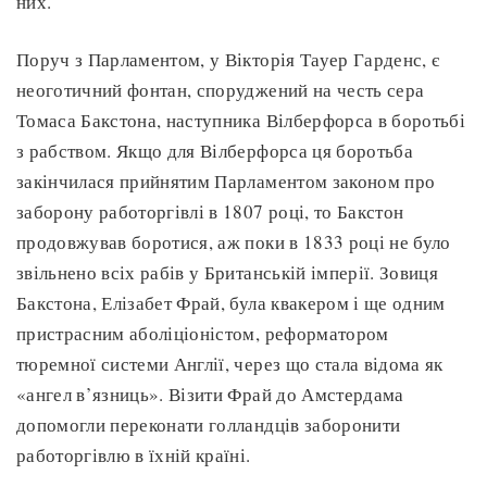
них.
Поруч з Парламентом, у Вікторія Тауер Гарденс, є
неоготичний фонтан, споруджений на честь сера
Томаса Бакстона, наступника Вілберфорса в боротьбі
з рабством. Якщо для Вілберфорса ця боротьба
закінчилася прийнятим Парламентом законом про
заборону работоргівлі в 1807 році, то Бакстон
продовжував боротися, аж поки в 1833 році не було
звільнено всіх рабів у Британській імперії. Зовиця
Бакстона, Елізабет Фрай, була квакером і ще одним
пристрасним аболіціоністом, реформатором
тюремної системи Англії, через що стала відома як
«ангел в’язниць». Візити Фрай до Амстердама
допомогли переконати голландців заборонити
работоргівлю в їхній країні.