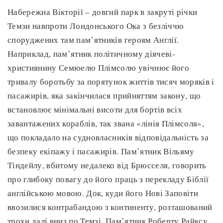
Набережна Вікторії – довгий парк в закруті річки
Темзи навпроти Лондонського Ока з безліччю
споруджених там пам’ятників героям Англії.
Наприклад, пам’ятник політичному діячеві-
християнину Семюелю Плімсолю увічнює його
тривалу боротьбу за порятунок життів тисяч моряків і
пасажирів, яка закінчилася прийняттям закону, що
встановлює мінімальні висоти для бортів всіх
завантажених кораблів, так звана «лінія Плімсоля»,
що покладало на судновласників відповідальність за
безпеку екіпажу і пасажирів. Пам’ятник Вільяму
Тіндейлу, вбитому недалеко від Брюсселя, говорить
про глибоку повагу до його праць з перекладу Біблії
англійською мовою. Док, куди його Нові Заповіти
ввозилися контрабандою з континенту, розташований
трохи далі вниз по Темзі. Пам’ятник Роберту Райксу