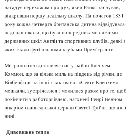
нагадує перехожим про рух, який Райкс заснував,
відкривши першу недільну школу. На початок 1831
року кожна четверта британська дитина відвідувала
недільні школи, що були попередниками системи
державних шкіл Англії та спортивних клубів, деякі з
яких стали футбольними клубами Прем’єр-ліги.
Метрополітен доставляє нас у район Клепхем
Коммон, що за кілька миль на південь від річки, де
Вілберфорс та інші з так званої «Секти Клепхем»
мешкали, зустрічалися і молилися разом про те, щоб
покінчити з работоргівлею, натхнені Генрі Венном,
вікарієм євангельської церкви Святої Трійці, що діє і
нині.
Дивовижне тепло