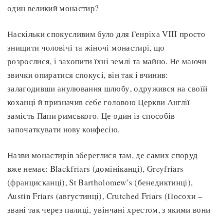
один великий монастир?
Наскільки спокусливим було для Генріха VIII просто
знищити чоловічі та жіночі монастирі, що
розрослися, і захопити їхні землі та майно. Не маючи
звички опиратися спокусі, він так і вчинив:
залагодивши анулювання шлюбу, одружився на своїй
коханці й призначив себе головою Церкви Англії
замість Папи римського. Це один із способів
започаткувати нову конфесію.
Назви монастирів збереглися там, де самих споруд
вже немає: Blackfriars (домініканці), Greyfriars
(францисканці), St Bartholomew’s (бенедиктинці),
Austin Friars (августинці), Crutched Friars (Посохи –
звані так через палиці, увінчані хрестом, з якими вони