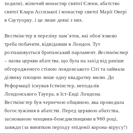
ходили), жіночий монастир святої Єлени, абатство
святої Клари Ассизької і монастир святої Марії Овері
в Саутуорку, і це лише деякі з них.
Вестмінстер в переліку пам’яток, які обов’язково
треба побачити, відвідавши в Лондон. Тут
розташовується британський парламент.
Вестмінстер
– назва церкви абатства, що була на захід від раніше
обгородженого стіною лондонського Сіті та займала
ділянку площею лише одну квадратну милю. До
Реформації існував Істмінстер, неподалік
Лондонського Тауера, в Іст-Енді Лондона.
Вестмінстер був чернечою общиною, яка проводила
богослужіння в абатстві. Перед церквою абатства,
заснованою ченцями-бенедиктинцями в 960 році,
завжди (за винятком періоду епідемії корона-вірусу!)