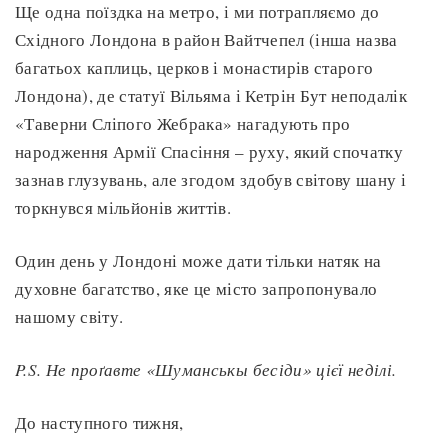
Ще одна поїздка на метро, і ми потрапляємо до
Східного Лондона в район Вайтчепел (інша назва
багатьох каплиць, церков і монастирів старого
Лондона), де статуї Вільяма і Кетрін Бут неподалік
«Таверни Сліпого Жебрака» нагадують про
народження Армії Спасіння – руху, який спочатку
зазнав глузувань, але згодом здобув світову шану і
торкнувся мільйонів життів.
Один день у Лондоні може дати тільки натяк на
духовне багатство, яке це місто запропонувало
нашому світу.
P.S. Не проґавте «Шуманськы бесіди» цієї неділі.
До наступного тижня,