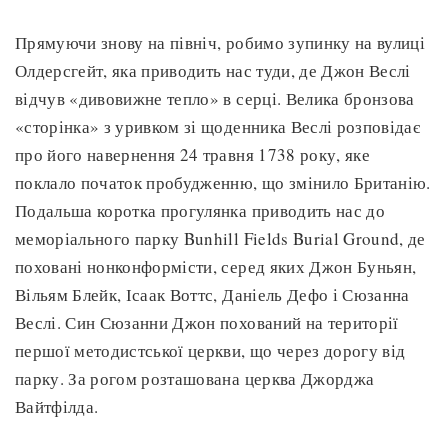
Прямуючи знову на північ, робимо зупинку на вулиці
Олдерсгейт, яка приводить нас туди, де Джон Веслі
відчув «дивовижне тепло» в серці. Велика бронзова
«сторінка» з уривком зі щоденника Веслі розповідає
про його навернення 24 травня 1738 року, яке
поклало початок пробудженню, що змінило Британію.
Подальша коротка прогулянка приводить нас до
меморіального парку Bunhill Fields Burial Ground, де
поховані нонконформісти, серед яких Джон Буньян,
Вільям Блейк, Ісаак Воттс, Даніель Дефо і Сюзанна
Веслі. Син Сюзанни Джон похований на території
першої методистської церкви, що через дорогу від
парку. За рогом розташована церква Джорджа
Вайтфілда.