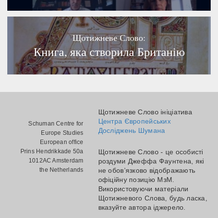
Щотижневе Слово:
Книга, яка створила Британію
Щотижневе Слово ініціатива
Центра Європейських
Schuman Centre for
Досліджень Шумана
Europe Studies
European office
Prins Hendrikkade 50a
Щотижневе Слово - це особисті
1012AC Amsterdam
роздуми Джеффа Фаунтена, які
the Netherlands
не обов’язково відображають
офіційну позицію МзМ.
Використовуючи матеріали
Щотижневого Слова, будь ласка,
вказуйте автора іджерело.