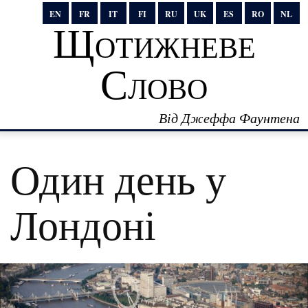
EN
FR
IT
FI
RU
UK
ES
RO
NL
Щотижневе
Слово
Від Джеффа Фаунтена
Один день у
Лондоні