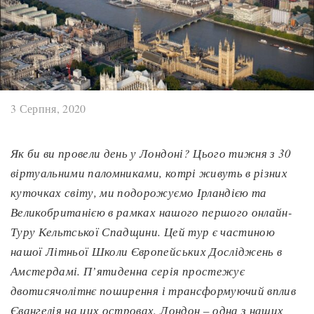
3 Серпня, 2020
Як би ви провели день у Лондоні? Цього тижня з 30
віртуальними паломниками, котрі живуть в різних
куточках світу, ми подорожуємо Ірланді
єю
та
Великобритані
єю
в рамках нашого першого онлайн-
Туру Кельтсько
ї
Спадщини.
Цей тур є частиною
нашої Літньої Школи Європейських Досліджень в
Амстердамі. П’ятиденна серія простежує
двотисячолітн
є
поширення і
трансформуючий
вплив
Євангелія на цих островах. Лондон – одна з наших