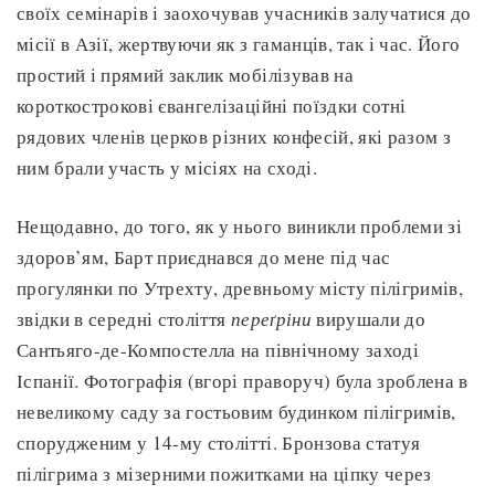
своїх семінарів і заохочував учасників залучатися до
місії в Азії, жертвуючи як з гаманців, так і час. Його
простий і прямий заклик мобілізував на
короткострокові євангелізаційні поїздки сотні
рядових членів церков різних конфесій, які разом з
ним брали участь у місіях на сході.
Нещодавно, до того, як у нього виникли проблеми зі
здоров’ям, Барт приєднався до мене під час
прогулянки по Утрехту, древньому місту пілігримів,
звідки в середні століття
переґріни
вирушали до
Сантьяго-де-Компостелла на північному заході
Іспанії. Фотографія (вгорі праворуч) була зроблена в
невеликому саду за гостьовим будинком пілігримів,
спорудженим у 14-му столітті. Бронзова статуя
пілігрима з мізерними пожитками на ціпку через