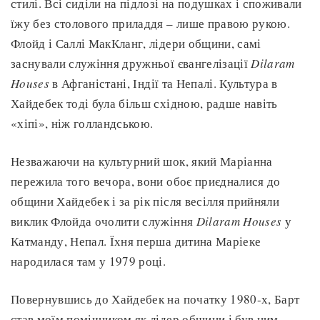
стилі. Всі сиділи на підлозі на подушках і споживали
їжу без столового приладдя – лише правою рукою.
Флойд і Саллі МакКланг, лідери общини, самі
заснували служіння дружньої євангелізації
Dilaram
Houses
в Афганістані, Індії та Непалі. Культура в
Хайдебек тоді була більш східною, радше навіть
«хіпі», ніж голландською.
Незважаючи на культурний шок, який Маріанна
пережила того вечора, вони обоє приєдналися до
общини Хайдебек і за рік після весілля прийняли
виклик Флойда очолити служіння
Dilaram Houses
у
Катманду, Непал. Їхня перша дитина Маріеке
народилася там у 1979 році.
Повернувшись до Хайдебек на початку 1980-х, Барт
став моїм помічником як лідер общини і був ним