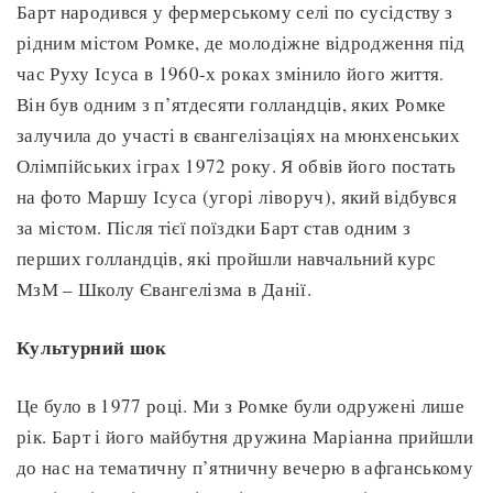
Барт народився у фермерському селі по сусідству з
рідним містом Ромке, де молодіжне відродження під
час Руху Ісуса в 1960-х роках змінило його життя.
Він був одним з п’ятдесяти голландців, яких Ромке
залучила до участі в євангелізаціях на мюнхенських
Олімпійських іграх 1972 року. Я обвів його постать
на фото Маршу Ісуса (угорі ліворуч), який відбувся
за містом. Після тієї поїздки Барт став одним з
перших голландців, які пройшли навчальний курс
МзМ – Школу Євангелізма в Данії.
Культурний шок
Це було в 1977 році. Ми з Ромке були одружені лише
рік. Барт і його майбутня дружина Маріанна прийшли
до нас на тематичну п’ятничну вечерю в афганському