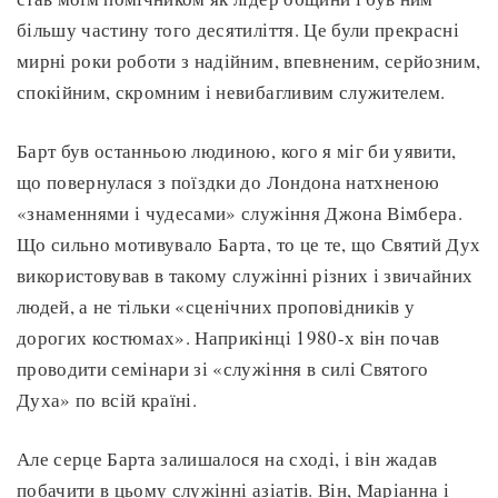
більшу частину того десятиліття. Це були прекрасні
мирні роки роботи з надійним, впевненим, серйозним,
спокійним, скромним і невибагливим служителем.
Барт був останньою людиною, кого я міг би уявити,
що повернулася з поїздки до Лондона натхненою
«знаменнями і чудесами» служіння Джона Вімбера.
Що сильно мотивувало Барта, то це те, що Святий Дух
використовував в такому служінні різних і звичайних
людей, а не тільки «сценічних проповідників у
дорогих костюмах». Наприкінці 1980-х він почав
проводити семінари зі «служіння в силі Святого
Духа» по всій країні.
Але серце Барта залишалося на сході, і він жадав
побачити в цьому служінні азіатів. Він, Маріанна і