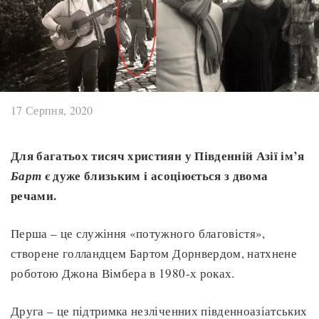
17 Серпня, 2020
Для багатьох тисяч християн у Південній Азії ім’я
є дуже близьким і асоціюється з двома
Барт
речами.
Перша – це служіння «потужного благовістя»,
створене голландцем Бартом Дорнвердом, натхнене
роботою Джона Вімбера в 1980-х роках.
Друга – це підтримка незліченних південноазіатських