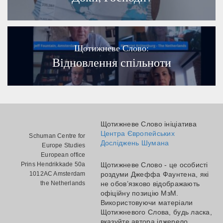
Щотижневе Слово:
Відновлення спільноти
Щотижневе Слово ініціатива
Центра Європейських
Schuman Centre for
Досліджень Шумана
Europe Studies
European office
Prins Hendrikkade 50a
Щотижневе Слово - це особисті
1012AC Amsterdam
роздуми Джеффа Фаунтена, які
the Netherlands
не обов’язково відображають
офіційну позицію МзМ.
Використовуючи матеріали
Щотижневого Слова, будь ласка,
вказуйте автора іджерело.