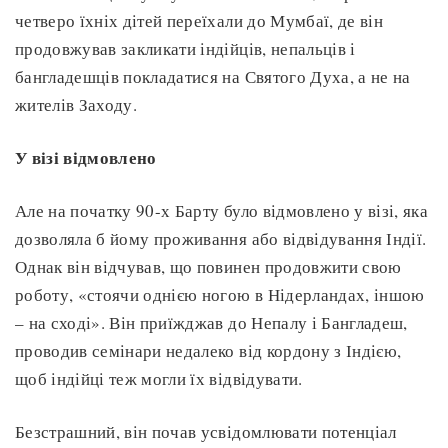
четверо їхніх дітей переїхали до Мумбаї, де він
продовжував закликати індійців, непальців і
бангладешців покладатися на Святого Духа, а не на
жителів Заходу.
У візі відмовлено
Але на початку 90-х Барту було відмовлено у візі, яка
дозволяла б йому проживання або відвідування Індії.
Однак він відчував, що повинен продовжити свою
роботу, «стоячи однією ногою в Нідерландах, іншою
– на сході». Він приїжджав до Непалу і Бангладеш,
проводив семінари недалеко від кордону з Індією,
щоб індійці теж могли їх відвідувати.
Безстрашний, він почав усвідомлювати потенціал