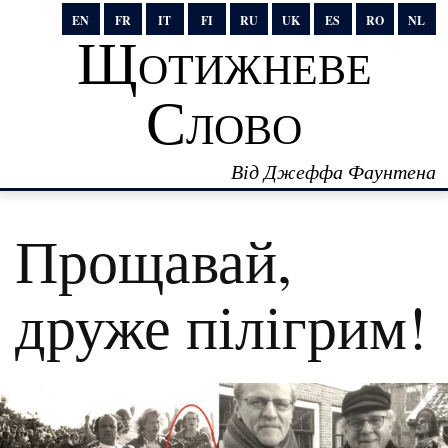
EN
FR
IT
FI
RU
UK
ES
RO
NL
Щотижневе
Слово
Від Джеффа Фаунтена
Прощавай,
друже пілігрим!