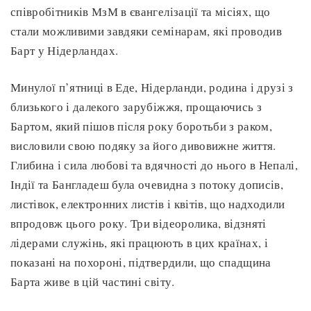
співробітників МзМ в євангелізації та місіях, що
стали можливими завдяки семінарам, які проводив
Барт у Нідерландах.
Минулої п’ятниці в Еде, Нідерланди, родина і друзі з
близького і далекого зарубіжжя, прощаючись з
Бартом, який пішов після року боротьби з раком,
висловили свою подяку за його дивовижне життя.
Глибина і сила любові та вдячності до нього в Непалі,
Індії та Бангладеш була очевидна з потоку дописів,
листівок, електронних листів і квітів, що надходили
впродовж цього року. Три відеоролика, відзняті
лідерами служінь, які працюють в цих країнах, і
показані на похороні, підтвердили, що спадщина
Барта живе в цій частині світу.