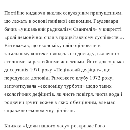
Постійно кидаючи виклик секулярним припущенням,
що лежать в основі панівної економіки, Гаудзваард
бачив «унікальний радикалізм Євангелія» у викритті
«ролі демонічної сили в процвітаючому суспільстві».
Він вважав, що економіку слід оцінювати в
загальному контексті людського досвіду, включно з
етичними та релігійними аспектами. Його докторська
дисертація 1970 року «Неціновий дефіцит», що
передувала доповіді Римського клубу 1972 року,
започаткувала «економіку турботи» щодо таких
екологічних дефіцитів, як чисте повітря, чиста вода і
родючий ґрунт, кожен з яких є безцінним, але має
справжню економічну цінність.
Книжка «Ідоли нашого часу» розкриває його