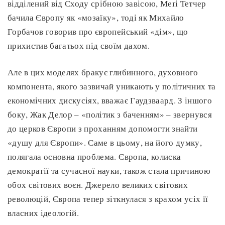
відділений від Сходу срібною завісою, Меґі Тетчер
бачила Європу як «мозаїку», тоді як Михайло
Горбачов говорив про європейський «дім», що
прихистив багатьох під своїм дахом.
Але в цих моделях бракує глибинного, духовного
компонента, якого зазвичай уникають у політичних та
економічних дискусіях, вважає Гаудзваард. З іншого
боку, Жак Делор – «політик з баченням» – звернувся
до церков Європи з проханням допомогти знайти
«душу для Європи». Саме в цьому, на його думку,
полягала основна проблема. Європа, колиска
демократії та сучасної науки, також стала причиною
обох світових воєн. Джерело великих світових
революцій, Європа тепер зіткнулася з крахом усіх її
власних ідеологій.