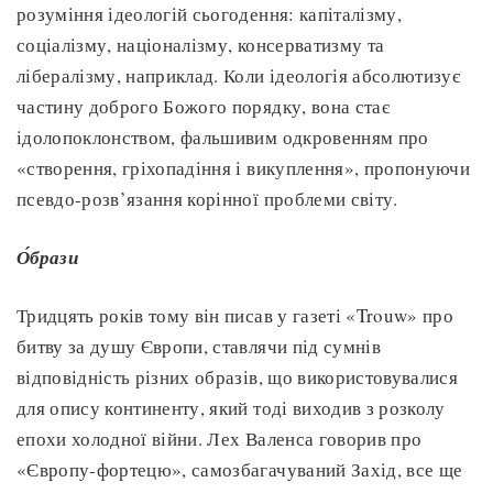
розуміння ідеологій сьогодення: капіталізму,
соціалізму, націоналізму, консерватизму та
лібералізму, наприклад. Коли ідеологія абсолютизує
частину доброго Божого порядку, вона стає
ідолопоклонством, фальшивим одкровенням про
«створення, гріхопадіння і викуплення», пропонуючи
псевдо-розв’язання корінної проблеми світу.
О́брази
Тридцять років тому він писав у газеті «Trouw» про
битву за душу Європи, ставлячи під сумнів
відповідність різних образів, що використовувалися
для опису континенту, який тоді виходив з розколу
епохи холодної війни. Лех Валенса говорив про
«Європу-фортецю», самозбагачуваний Захід, все ще