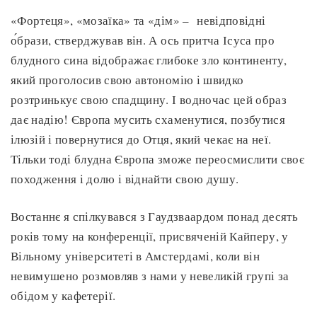
«Фортеця», «мозаїка» та «дім» – невідповідні
о́брази, стверджував він. А ось притча Ісуса про
блудного сина відображає глибоке зло континенту,
який проголосив свою автономію і швидко
розтринькує свою спадщину. І водночас цей образ
дає надію! Європа мусить схаменутися, позбутися
ілюзій і повернутися до Отця, який чекає на неї.
Тільки тоді блудна Європа зможе переосмислити своє
походження і долю і віднайти свою душу.
Востаннє я спілкувався з Гаудзваардом понад десять
років тому на конференції, присвяченій Кайперу, у
Вільному університеті в Амстердамі, коли він
невимушено розмовляв з нами у невеликій групі за
обідом у кафетерії.