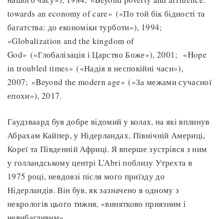
towards an economy of care» («По той бік бідності та
багатства: до економіки турботи»), 1994;
«Globalization and the kingdom of
God» («Глобалізація і Царство Боже»), 2001; «Hope
in troubled times» («Надія в неспокійні часи»),
2007; «Beyond the modern age» («За межами сучасної
епохи»), 2017.
Гаудзваард був добре відомий у колах, на які вплинув
Абрахам Кайпер, у Нідерландах, Північній Америці,
Кореї та Південній Африці. Я вперше зустрівся з ним
у голландському центрі L’Abri поблизу Утрехта в
1975 році, невдовзі після мого приїзду до
Нідерландів. Він був, як зазначено в одному з
некрологів цього тижня, «винятково приязним і
невибагливим».