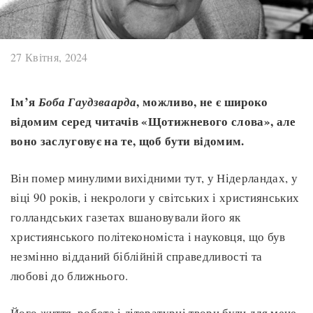
27 Квітня, 2024
Ім’я
, можливо, не є широко
Боба Гаудзваарда
відомим серед читачів «Щотижневого слова», але
воно заслуговує на те, щоб бути відомим.
Він помер минулими вихідними тут, у Нідерландах, у
віці 90 років, і некрологи у світських і християнських
голландських газетах вшановували його як
християнського політекономіста і науковця, що був
незмінно відданий біблійній справедливості та
любові до ближнього.
Його життя, робота і літературні твори були для мене