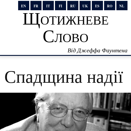
EN
FR
IT
FI
RU
UK
ES
RO
NL
Щотижневе
Слово
Від Джеффа Фаунтена
Спадщина надії