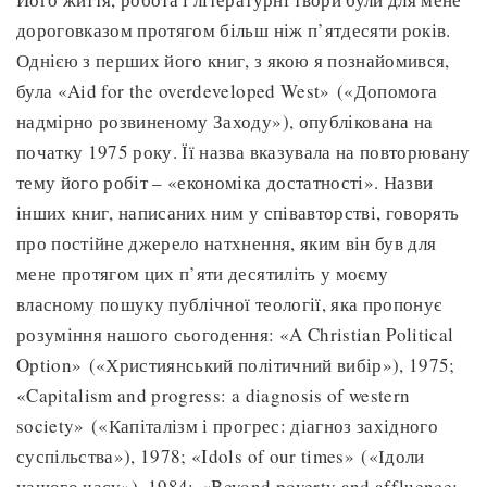
дороговказом протягом більш ніж п’ятдесяти років.
Однією з перших його книг, з якою я познайомився,
була «Aid for the overdeveloped West» («Допомога
надмірно розвиненому Заходу»), опублікована на
початку 1975 року. Її назва вказувала на повторювану
тему його робіт – «економіка достатності». Назви
інших книг, написаних ним у співавторстві, говорять
про постійне джерело натхнення, яким він був для
мене протягом цих п’яти десятиліть у моєму
власному пошуку публічної теології, яка пропонує
розуміння нашого сьогодення: «A Christian Political
Option» («Християнський політичний вибір»), 1975;
«Capitalism and progress: a diagnosis of western
society» («Капіталізм і прогрес: діагноз західного
суспільства»), 1978; «Idols of our times» («Ідоли
нашого часу»), 1984; «Beyond poverty and affluence: