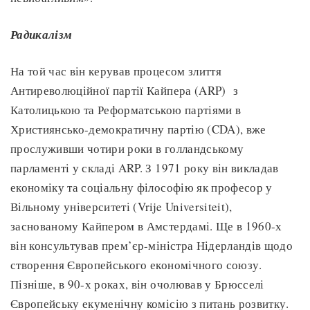
Радикалізм
На той час він керував процесом злиття
Антиреволюційної партії Кайпера (ARP) з
Католицькою та Реформатською партіями в
Християнсько-демократичну партію (CDA), вже
прослуживши чотири роки в голландському
парламенті у складі ARP. З 1971 року він викладав
економіку та соціальну філософію як професор у
Вільному університеті (Vrije Universiteit),
заснованому Кайпером в Амстердамі. Ще в 1960-х
він консультував прем’єр-міністра Нідерландів щодо
створення Європейського економічного союзу.
Пізніше, в 90-х роках, він очолював у Брюсселі
Європейську екуменічну комісію з питань розвитку.