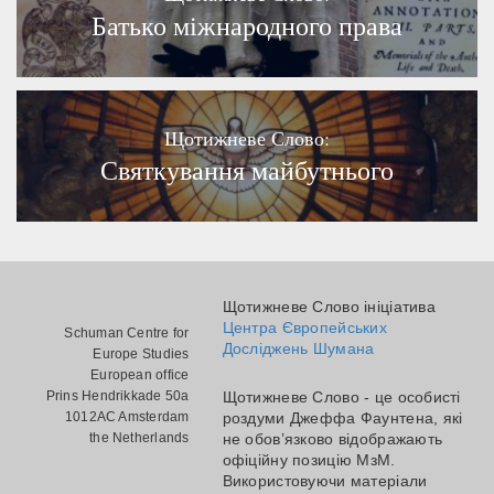
Батько міжнародного права
Щотижневе Слово:
Святкування майбутнього
Щотижневе Слово ініціатива
Центра Європейських
Schuman Centre for
Досліджень Шумана
Europe Studies
European office
Prins Hendrikkade 50a
Щотижневе Слово - це особисті
1012AC Amsterdam
роздуми Джеффа Фаунтена, які
the Netherlands
не обов’язково відображають
офіційну позицію МзМ.
Використовуючи матеріали