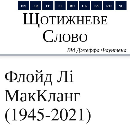
EN
FR
IT
FI
RU
UK
ES
RO
NL
Щотижневе
Слово
Від Джеффа Фаунтена
Флойд Лі
МакКланг
(1945-2021)