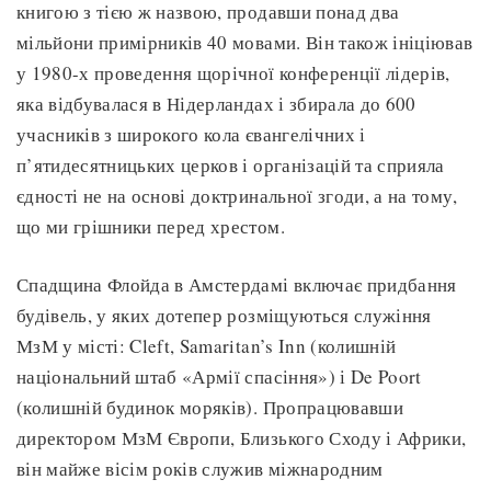
книгою з тією ж назвою, продавши понад два
мільйони примірників 40 мовами. Він також ініціював
у 1980-х проведення щорічної конференції лідерів,
яка відбувалася в Нідерландах і збирала до 600
учасників з широкого кола євангелічних і
п’ятидесятницьких церков і організацій та сприяла
єдності не на основі доктринальної згоди, а на тому,
що ми грішники перед хрестом.
Спадщина Флойда в Амстердамі включає придбання
будівель, у яких дотепер розміщуються служіння
МзМ у місті: Cleft, Samaritan’s Inn (колишній
національний штаб «Армії спасіння») і De Poort
(колишній будинок моряків). Пропрацювавши
директором МзМ Європи, Близького Сходу і Африки,
він майже вісім років служив міжнародним