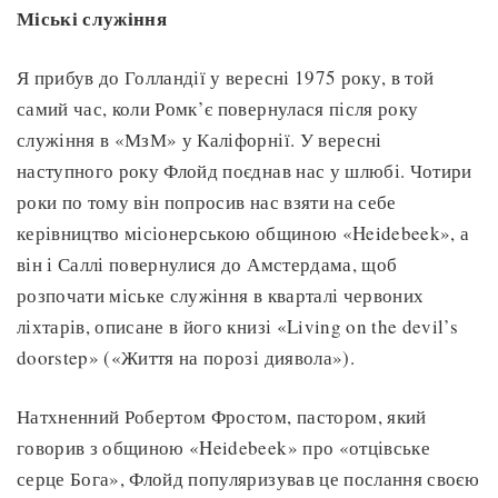
Міські служіння
Я прибув до Голландії у вересні 1975 року, в той
самий час, коли Ромк’є повернулася після року
служіння в «МзМ» у Каліфорнії. У вересні
наступного року Флойд поєднав нас у шлюбі. Чотири
роки по тому він попросив нас взяти на себе
керівництво місіонерською общиною «Heidebeek», а
він і Саллі повернулися до Амстердама, щоб
розпочати міське служіння в кварталі червоних
ліхтарів, описане в його книзі «Living on the devil’s
doorstep» («Життя на порозі диявола»).
Натхненний Робертом Фростом, пастором, який
говорив з общиною «Heidebeek» про «отцівське
серце Бога», Флойд популяризував це послання своєю