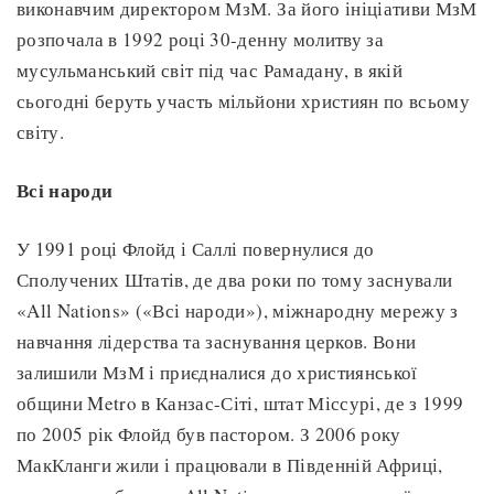
виконавчим директором МзМ. За його ініціативи МзМ
розпочала в 1992 році 30-денну молитву за
мусульманський світ під час Рамадану, в якій
сьогодні беруть участь мільйони християн по всьому
світу.
Всі народи
У 1991 році Флойд і Саллі повернулися до
Сполучених Штатів, де два роки по тому заснували
«All Nations» («Всі народи»), міжнародну мережу з
навчання лідерства та заснування церков. Вони
залишили МзМ і приєдналися до християнської
общини Metro в Канзас-Сіті, штат Міссурі, де з 1999
по 2005 рік Флойд був пастором. З 2006 року
МакКланги жили і працювали в Південній Африці,