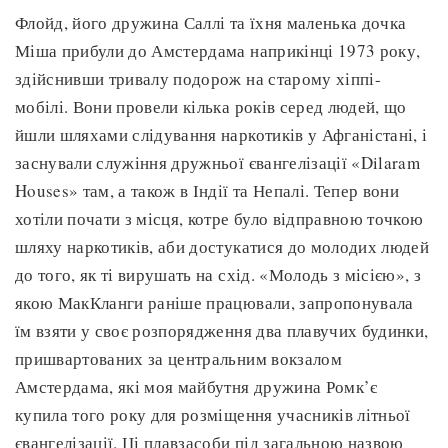
Флойд, його дружина Саллі та їхня маленька дочка
Міша прибули до Амстердама наприкінці 1973 року,
здійснивши тривалу подорож на старому хіппі-
мобілі. Вони провели кілька років серед людей, що
йшли шляхами слідування наркотиків у Афганістані, і
заснували служіння дружньої євангелізації «Dilaram
Houses» там, а також в Індії та Непалі. Тепер вони
хотіли почати з місця, котре було відправною точкою
шляху наркотиків, аби достукатися до молодих людей
до того, як ті вирушать на схід. «Молодь з місією», з
якою МакКланги раніше працювали, запропонувала
їм взяти у своє розпорядження два плавучих будинки,
пришвартованих за центральним вокзалом
Амстердама, які моя майбутня дружина Ромк’є
купила того року для розміщення учасників літньої
євангелізації. Ці плавзасоби під загальною назвою