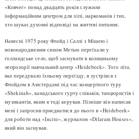
«Ковчег» понад двадцять років служили
інформаційним центром для хіпі, наркоманів і тих,
хто шукає духовні відповіді на життєві питання.
Навесні 1975 року Флойд і Саллі з Мішею і
новонародженим сином Метью переїхали у
голландське село, щоб заснувати в колишньому
лепрозорії навчальний центр «Heidebeek». Того літа,
яке передувало їхньому переїзду, я зустрівся з
Флойдом в Амстердамі під час концертного туру
«Shekinah», канадського гурту співаків, танцюристів і
музикантів, яким я тоді керував. Пізніше він написав
мені і запросив приєднатися до нього в «Heidebeek»
для роботи над «Incite», журналом «Dilaram Houses»,
який він заснував.