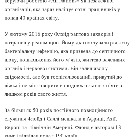
керуючи роботою «All Nations» як незалежної
організації, яка зараз налічує сотні працівників у
понад 40 країнах світу.
У лютому 2016 року Флойд раптово захворів і
потрапив у реанімацію. Йому діагностували рідкісну
бактеріальну інфекцію, яка призвела до септичного
шоку, пошкодження його м’язів, життєво важливих
органів і нервової системи. Він залишався у
свідомості, але був госпіталізований, прикутий до
ліжка і не міг говорити впродовж останніх п’яти з
лишком років свого життя.
За більш як 50 років постійного повноцінного
служіння Флойд і Саллі мешкали в Африці, Азії,
Європі та Північній Америці. Флойд є автором 18
книг і відвідав понад 190 країн.