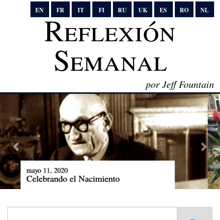
EN
FR
IT
FI
RU
UK
ES
RO
NL
Reflexión
Semanal
por Jeff Fountain
abril 20, 2020
Considera las Flores