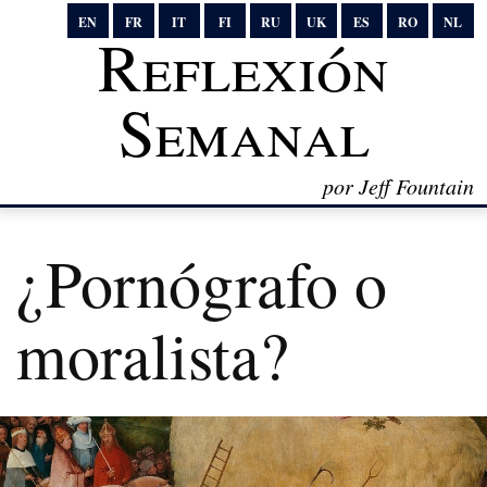
EN
FR
IT
FI
RU
UK
ES
RO
NL
Reflexión
Semanal
por Jeff Fountain
¿Pornógrafo o
moralista?