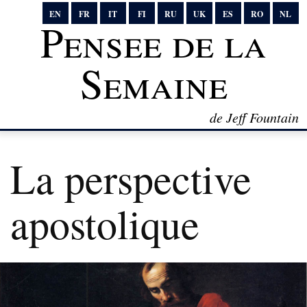
EN
FR
IT
FI
RU
UK
ES
RO
NL
Pensee de la
Semaine
de Jeff Fountain
La perspective
apostolique