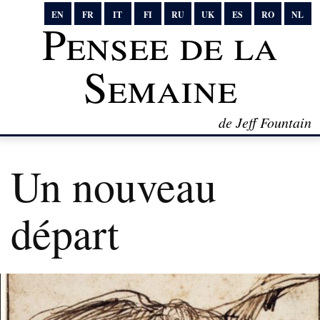
EN
FR
IT
FI
RU
UK
ES
RO
NL
Pensee de la
Semaine
de Jeff Fountain
Un nouveau
départ